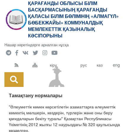
ҚАРАҒАНДЫ ОБЛЫСЫ БІЛІМ
БАСҚАРМАСЫНЫҢ ҚАРАҒАНДЫ
ҚАЛАСЫ БІЛІМ БӨЛІМІНІҢ «АЛМАГҮЛ»
БӨБЕКЖАЙЫ» КОММУНАЛДЫҚ
МЕМЛЕКЕТТІК ҚАЗЫНАЛЫҚ
КӘСІПОРЫНЫ
Нашар көретіндерге арналған нұсқа
кіру
рус
каз
eng
Тамақтану нормалары
"Әлеуметтік көмек көрсетілетін азаматтарға әлеуметтік
көмектің мөлшерін, көздерін, түрлерін және оны беру
қағидаларын бекіту туралы" Қазақстан Республикасы
Үкіметінің 2012 жылғы 12 наурыздағы № 320 қаулысында
көзделген.