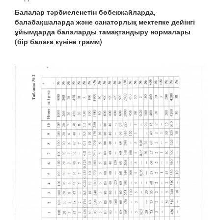
Балалар тәрбиеленетін бөбекжайларда,
балабақшаларда және санаторлық мектепке дейінгі
ұйымдарда балаларды тамақтандыру нормалары
(бір балаға күніне грамм)