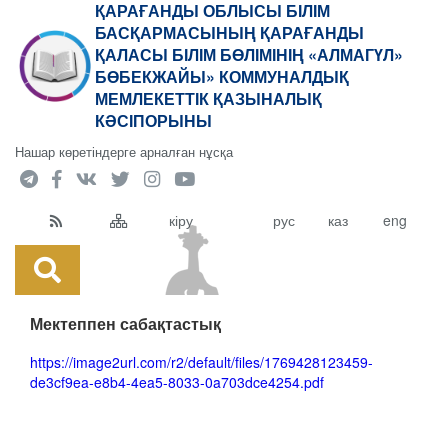
ҚАРАҒАНДЫ ОБЛЫСЫ БІЛІМ
БАСҚАРМАСЫНЫҢ ҚАРАҒАНДЫ
ҚАЛАСЫ БІЛІМ БӨЛІМІНІҢ «АЛМАГҮЛ»
БӨБЕКЖАЙЫ» КОММУНАЛДЫҚ
МЕМЛЕКЕТТІК ҚАЗЫНАЛЫҚ
КӘСІПОРЫНЫ
Нашар көретіндерге арналған нұсқа
кіру
рус
каз
eng
Мектеппен сабақтастық
https://image2url.com/r2/default/files/1769428123459-
de3cf9ea-e8b4-4ea5-8033-0a703dce4254.pdf