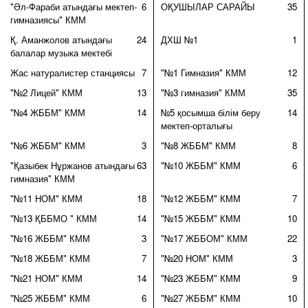
"Әл-Фараби атындағы мектеп-
6
ОҚУШЫЛАР САРАЙЫ
35
гимназиясы" КММ
Қ. Аманжолов атындағы
24
ДХШ №1
1
балалар музыка мектебі
Жас натуралистер станциясы
7
"№1 Гимназия" КММ
12
"№2 Лицей" КММ
13
"№3 гимназия" КММ
35
"№4 ЖББМ" КММ
14
№5 қосымша білім беру
14
мектеп-орталығы
"№6 ЖББМ" КММ
3
"№8 ЖББМ" КММ
8
"Қазыбек Нұржанов атындағы
63
"№10 ЖББМ" КММ
6
гимназия" КММ
"№11 НОМ" КММ
18
"№12 ЖББМ" КММ
7
"№13 ҚББМО " КММ
14
"№15 ЖББМ" КММ
10
"№16 ЖББМ" КММ
3
"№17 ЖББОМ" КММ
22
"№18 ЖББМ" КММ
7
"№20 НОМ" КММ
3
"№21 НОМ" КММ
14
"№23 ЖББМ" КММ
9
"№25 ЖББМ" КММ
6
"№27 ЖББМ" КММ
10