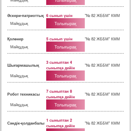
Әскери-патриоттық
6 сынып үшін
"№ 82 ЖББМ" КММ
Толығырақ
Майқұдық
Қолөнер
5 сынып үшін
"№ 82 ЖББМ" КММ
Толығырақ
Майқұдық
3 сыныптан 4
Шығармашылық
"№ 82 ЖББМ" КММ
сыныпқа дейін
Толығырақ
Майқұдық
7 сыныптан 8
Робот техникасы
"№ 82 ЖББМ" КММ
сыныпқа дейін
Толығырақ
Майқұдық
1 сыныптан 2
Сәндік-қолданбалы
"№ 82 ЖББМ" КММ
сыныпқа дейін