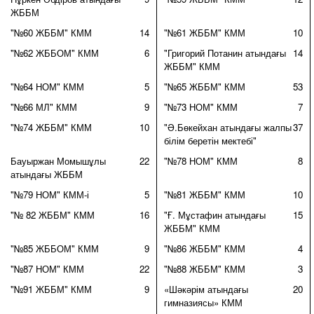
ЖББМ
"№60 ЖББМ" КММ
14
"№61 ЖББМ" КММ
10
"№62 ЖББОМ" КММ
6
"Григорий Потанин атындағы
14
ЖББМ" КММ
"№64 НОМ" КММ
5
"№65 ЖББМ" КММ
53
"№66 МЛ" КММ
9
"№73 НОМ" КММ
7
"№74 ЖББМ" КММ
10
"Ә.Бөкейхан атындағы жалпы
37
білім беретін мектебі"
Бауыржан Момышұлы
22
"№78 НОМ" КММ
8
атындағы ЖББМ
"№79 НОМ" КММ-і
5
"№81 ЖББМ" КММ
10
"№ 82 ЖББМ" КММ
16
"Ғ. Мұстафин атындағы
15
ЖББМ" КММ
"№85 ЖББОМ" КММ
9
"№86 ЖББМ" КММ
4
"№87 НОМ" КММ
22
"№88 ЖББМ" КММ
3
"№91 ЖББМ" КММ
9
«Шәкәрім атындағы
20
гимназиясы» КММ