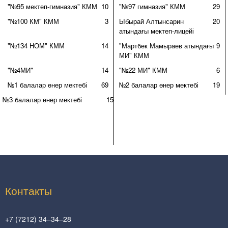
"№95 мектеп-гимназия" КММ
10
"№97 гимназия" КММ
29
"№100 КМ" КММ
3
Ыбырай Алтынсарин
20
атындағы мектеп-лицейі
"№134 НОМ" КММ
14
"Мартбек Мамыраев атындағы
9
МИ" КММ
"№4МИ"
14
"№22 МИ" КММ
6
№1 балалар өнер мектебі
69
№2 балалар өнер мектебі
19
№3 балалар өнер мектебі
15
Контакты
+7 (7212) 34–34–28