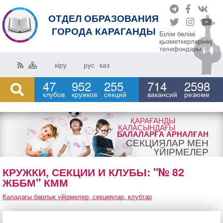
ОТДЕЛ ОБРАЗОВАНИЯ
ГОРОДА КАРАГАНДЫ
Білім бөлімі
қызметкерлерінің
телефондары
кіру
рус
каз
47
952
255
714
2598
клубов
кружков
секций
вакансий
резюме
ҚАРАҒАНДЫ
ҚАЛАСЫНДАҒЫ
БАЛАЛАРҒА АРНАЛҒАН
СЕКЦИЯЛАР МЕН
ҮЙІРМЕЛЕР
КРУЖКИ, СЕКЦИИ И КЛУБЫ: "№ 82
ЖББМ" КММ
Қаладағы барлық үйірмелер, секциялар, клубтар