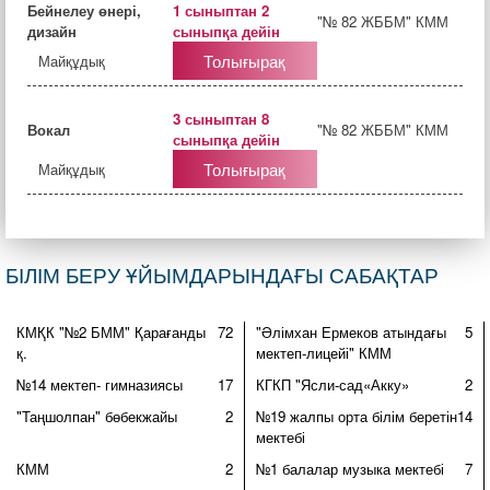
Бейнелеу өнері,
1 сыныптан 2
"№ 82 ЖББМ" КММ
дизайн
сыныпқа дейін
Толығырақ
Майқұдық
3 сыныптан 8
Вокал
"№ 82 ЖББМ" КММ
сыныпқа дейін
Толығырақ
Майқұдық
БІЛІМ БЕРУ ҰЙЫМДАРЫНДАҒЫ САБАҚТАР
КМҚК "№2 БММ" Қарағанды
72
"Әлімхан Ермеков атындағы
5
қ.
мектеп-лицейі" КММ
№14 мектеп- гимназиясы
17
КГКП "Ясли-сад«Акку»
2
"Таңшолпан" бөбекжайы
2
№19 жалпы орта білім беретін
14
мектебі
КММ
2
№1 балалар музыка мектебі
7