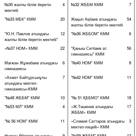
№30 жалпы білім беретін
4
№32 ЖББМ КММ
7
мектебі
"№33 МБК" КММ
20
Жақып Ақбаев атындағы
54
жалпы білім беретін мектебі
"Ю.Н. Павлов атындағы
12
"№36 ЖББОМ" КММ
6
жалпы білім беретін мектебі"
«№37 НОМ» КММ
22
"Қаныш Сәтбаев ат.
56
гимназиясы" КММ
Мағжан Жұмабаев атындағы
6
"№40 НОМ" КММ
8
гимназиясы
«Ахмет Байтұрсынұлы
7
"№42 НОМ" КММ
11
атындағы мектеп-
гимназиясы»КММ
"№48 ЖББМ" КММ
10
"№ 51 ҚББМО" КММ
18
"№53 МЛ" КММ
4
«Ж.Тәшенев атындағы
17
ЖББМ» КММ
"№ 56 НОМ" КММ
11
«Сләмия Саттаров атындағы
3
мектеп-лицейі» КММ
Нұркен Әбдіров атындағы
9
"№59 ЖББМ" КММ
12