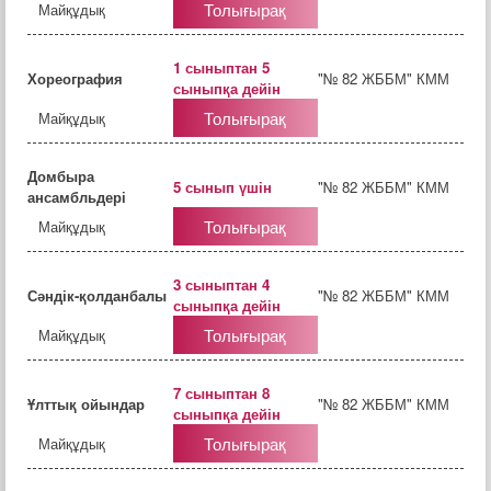
Толығырақ
Майқұдық
1 сыныптан 5
Хореография
"№ 82 ЖББМ" КММ
сыныпқа дейін
Толығырақ
Майқұдық
Домбыра
5 сынып үшін
"№ 82 ЖББМ" КММ
ансамбльдері
Толығырақ
Майқұдық
3 сыныптан 4
Сәндік-қолданбалы
"№ 82 ЖББМ" КММ
сыныпқа дейін
Толығырақ
Майқұдық
7 сыныптан 8
Ұлттық ойындар
"№ 82 ЖББМ" КММ
сыныпқа дейін
Толығырақ
Майқұдық