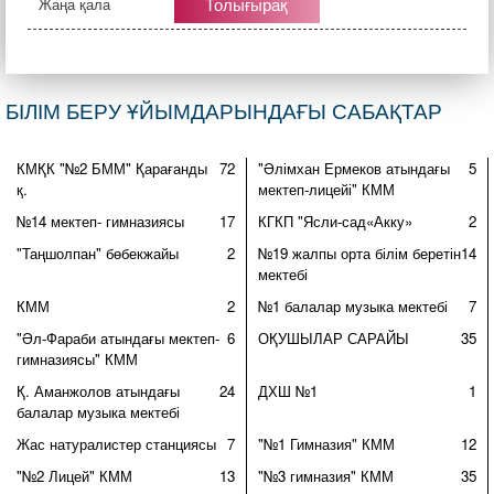
Толығырақ
Жаңа қала
БІЛІМ БЕРУ ҰЙЫМДАРЫНДАҒЫ САБАҚТАР
КМҚК "№2 БММ" Қарағанды
72
"Әлімхан Ермеков атындағы
5
қ.
мектеп-лицейі" КММ
№14 мектеп- гимназиясы
17
КГКП "Ясли-сад«Акку»
2
"Таңшолпан" бөбекжайы
2
№19 жалпы орта білім беретін
14
мектебі
КММ
2
№1 балалар музыка мектебі
7
"Әл-Фараби атындағы мектеп-
6
ОҚУШЫЛАР САРАЙЫ
35
гимназиясы" КММ
Қ. Аманжолов атындағы
24
ДХШ №1
1
балалар музыка мектебі
Жас натуралистер станциясы
7
"№1 Гимназия" КММ
12
"№2 Лицей" КММ
13
"№3 гимназия" КММ
35