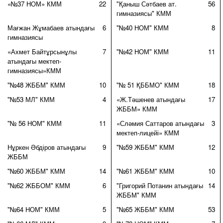
«№37 НОМ» КММ
22
"Қаныш Сәтбаев ат.
56
гимназиясы" КММ
Мағжан Жұмабаев атындағы
6
"№40 НОМ" КММ
8
гимназиясы
«Ахмет Байтұрсынұлы
7
"№42 НОМ" КММ
11
атындағы мектеп-
гимназиясы»КММ
"№48 ЖББМ" КММ
10
"№ 51 ҚББМО" КММ
18
"№53 МЛ" КММ
4
«Ж.Тәшенев атындағы
17
ЖББМ» КММ
"№ 56 НОМ" КММ
11
«Сләмия Саттаров атындағы
3
мектеп-лицейі» КММ
Нұркен Әбдіров атындағы
9
"№59 ЖББМ" КММ
12
ЖББМ
"№60 ЖББМ" КММ
14
"№61 ЖББМ" КММ
10
"№62 ЖББОМ" КММ
6
"Григорий Потанин атындағы
14
ЖББМ" КММ
"№64 НОМ" КММ
5
"№65 ЖББМ" КММ
53