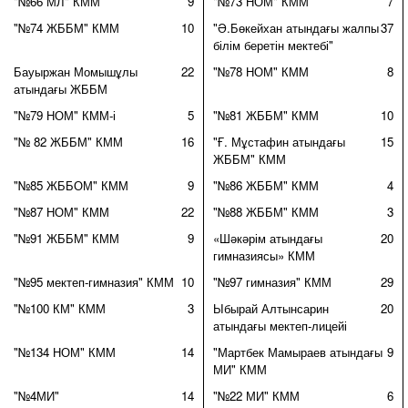
"№66 МЛ" КММ
9
"№73 НОМ" КММ
7
"№74 ЖББМ" КММ
10
"Ә.Бөкейхан атындағы жалпы
37
білім беретін мектебі"
Бауыржан Момышұлы
22
"№78 НОМ" КММ
8
атындағы ЖББМ
"№79 НОМ" КММ-і
5
"№81 ЖББМ" КММ
10
"№ 82 ЖББМ" КММ
16
"Ғ. Мұстафин атындағы
15
ЖББМ" КММ
"№85 ЖББОМ" КММ
9
"№86 ЖББМ" КММ
4
"№87 НОМ" КММ
22
"№88 ЖББМ" КММ
3
"№91 ЖББМ" КММ
9
«Шәкәрім атындағы
20
гимназиясы» КММ
"№95 мектеп-гимназия" КММ
10
"№97 гимназия" КММ
29
"№100 КМ" КММ
3
Ыбырай Алтынсарин
20
атындағы мектеп-лицейі
"№134 НОМ" КММ
14
"Мартбек Мамыраев атындағы
9
МИ" КММ
"№4МИ"
14
"№22 МИ" КММ
6