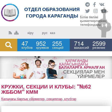
ОТДЕЛ ОБРАЗОВАНИЯ
ГОРОДА КАРАГАНДЫ
Білім бөлімі
қызметкерлерінің
телефондары
кіру
рус
каз
47
952
255
714
2599
клубов
кружков
секций
вакансий
резюме
ҚАРАҒАНДЫ
ҚАЛАСЫНДАҒЫ
БАЛАЛАРҒА АРНАЛҒАН
СЕКЦИЯЛАР МЕН
ҮЙІРМЕЛЕР
КРУЖКИ, СЕКЦИИ И КЛУБЫ: "№62
ЖББОМ" КММ
Қаладағы барлық үйірмелер, секциялар, клубтар