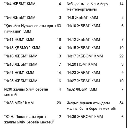
"№4 ЖББМ" КММ
14
№5 қосымша білім беру
14
мектеп-орталығы
"№6 ЖББМ" КММ
3
"№8 ЖББМ" КММ
8
"Қазыбек Нұржанов атындағы
63
"№10 ЖББМ" КММ
6
гимназия" КММ
"№11 НОМ" КММ
18
"№12 ЖББМ" КММ
7
"№13 ҚББМО " КММ
14
"№15 ЖББМ" КММ
10
"№16 ЖББМ" КММ
3
"№17 ЖББОМ" КММ
22
"№18 ЖББМ" КММ
7
"№20 НОМ" КММ
3
"№21 НОМ" КММ
14
"№23 ЖББМ" КММ
9
"№25 ЖББМ" КММ
6
"№27 ЖББМ" КММ
10
№30 жалпы білім беретін
4
№32 ЖББМ КММ
7
мектебі
"№33 МБК" КММ
20
Жақып Ақбаев атындағы
54
жалпы білім беретін мектебі
"Ю.Н. Павлов атындағы
12
"№36 ЖББОМ" КММ
6
жалпы білім беретін мектебі"