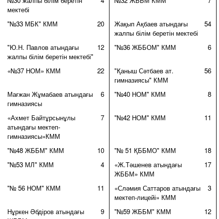
№30 жалпы білім беретін
4
№32 ЖББМ КММ
7
мектебі
"№33 МБК" КММ
20
Жақып Ақбаев атындағы
54
жалпы білім беретін мектебі
"Ю.Н. Павлов атындағы
12
"№36 ЖББОМ" КММ
6
жалпы білім беретін мектебі"
«№37 НОМ» КММ
22
"Қаныш Сәтбаев ат.
56
гимназиясы" КММ
Мағжан Жұмабаев атындағы
6
"№40 НОМ" КММ
8
гимназиясы
«Ахмет Байтұрсынұлы
7
"№42 НОМ" КММ
11
атындағы мектеп-
гимназиясы»КММ
"№48 ЖББМ" КММ
10
"№ 51 ҚББМО" КММ
18
"№53 МЛ" КММ
4
«Ж.Тәшенев атындағы
17
ЖББМ» КММ
"№ 56 НОМ" КММ
11
«Сләмия Саттаров атындағы
3
мектеп-лицейі» КММ
Нұркен Әбдіров атындағы
9
"№59 ЖББМ" КММ
12