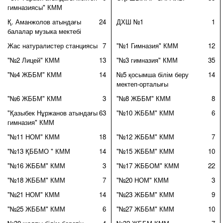
гимназиясы" КММ
Қ. Аманжолов атындағы
24
ДХШ №1
1
балалар музыка мектебі
Жас натуралистер станциясы
7
"№1 Гимназия" КММ
12
"№2 Лицей" КММ
13
"№3 гимназия" КММ
35
"№4 ЖББМ" КММ
14
№5 қосымша білім беру
14
мектеп-орталығы
"№6 ЖББМ" КММ
3
"№8 ЖББМ" КММ
8
"Қазыбек Нұржанов атындағы
63
"№10 ЖББМ" КММ
6
гимназия" КММ
"№11 НОМ" КММ
18
"№12 ЖББМ" КММ
7
"№13 ҚББМО " КММ
14
"№15 ЖББМ" КММ
10
"№16 ЖББМ" КММ
3
"№17 ЖББОМ" КММ
22
"№18 ЖББМ" КММ
7
"№20 НОМ" КММ
3
"№21 НОМ" КММ
14
"№23 ЖББМ" КММ
9
"№25 ЖББМ" КММ
6
"№27 ЖББМ" КММ
10