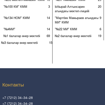
"№100 КМ" КММ
3
Ыбырай Алтынсарин
20
атындағы мектеп-лицейі
"№134 НОМ" КММ
14
"Мартбек Мамыраев атындағы
9
МИ" КММ
"№4МИ"
14
"№22 МИ" КММ
6
№1 балалар өнер мектебі
69
№2 балалар өнер мектебі
19
№3 балалар өнер мектебі
15
Контакты
+7 (7212) 34–34–28
+7 (7212) 34–34–28