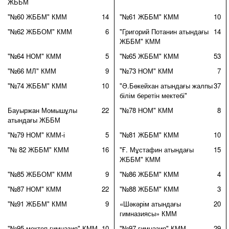
ЖББМ
"№60 ЖББМ" КММ
14
"№61 ЖББМ" КММ
10
"№62 ЖББОМ" КММ
6
"Григорий Потанин атындағы
14
ЖББМ" КММ
"№64 НОМ" КММ
5
"№65 ЖББМ" КММ
53
"№66 МЛ" КММ
9
"№73 НОМ" КММ
7
"№74 ЖББМ" КММ
10
"Ә.Бөкейхан атындағы жалпы
37
білім беретін мектебі"
Бауыржан Момышұлы
22
"№78 НОМ" КММ
8
атындағы ЖББМ
"№79 НОМ" КММ-і
5
"№81 ЖББМ" КММ
10
"№ 82 ЖББМ" КММ
16
"Ғ. Мұстафин атындағы
15
ЖББМ" КММ
"№85 ЖББОМ" КММ
9
"№86 ЖББМ" КММ
4
"№87 НОМ" КММ
22
"№88 ЖББМ" КММ
3
"№91 ЖББМ" КММ
9
«Шәкәрім атындағы
20
гимназиясы» КММ
"№95 мектеп-гимназия" КММ
10
"№97 гимназия" КММ
29