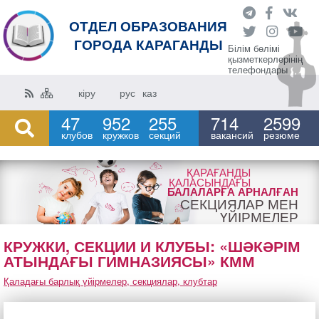
ОТДЕЛ ОБРАЗОВАНИЯ
ГОРОДА КАРАГАНДЫ
Білім бөлімі
қызметкерлерінің
телефондары
кіру
рус
каз
47
952
255
714
2599
клубов
кружков
секций
вакансий
резюме
ҚАРАҒАНДЫ
ҚАЛАСЫНДАҒЫ
БАЛАЛАРҒА АРНАЛҒАН
СЕКЦИЯЛАР МЕН
ҮЙІРМЕЛЕР
КРУЖКИ, СЕКЦИИ И КЛУБЫ: «ШӘКӘРІМ
АТЫНДАҒЫ ГИМНАЗИЯСЫ» КММ
Қаладағы барлық үйірмелер, секциялар, клубтар