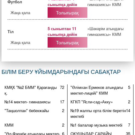
Футбол
сыныпқа дейін
гимназиясы» КММ
Толығырақ
Жаңа қала
5 сыныптан 11
«Шәкәрім атындағы
Тіл
сыныпқа дейін
гимназиясы» КММ
Толығырақ
Жаңа қала
БІЛІМ БЕРУ ҰЙЫМДАРЫНДАҒЫ САБАҚТАР
КМҚК "№2 БММ" Қарағанды
72
"Әлімхан Ермеков атындағы
5
қ.
мектеп-лицейі" КММ
№14 мектеп- гимназиясы
17
КГКП "Ясли-сад«Акку»
2
"Таңшолпан" бөбекжайы
2
№19 жалпы орта білім беретін
14
мектебі
КММ
2
№1 балалар музыка мектебі
7
"Әл-Фараби атындағы мектеп-
6
ОҚУШЫЛАР САРАЙЫ
35