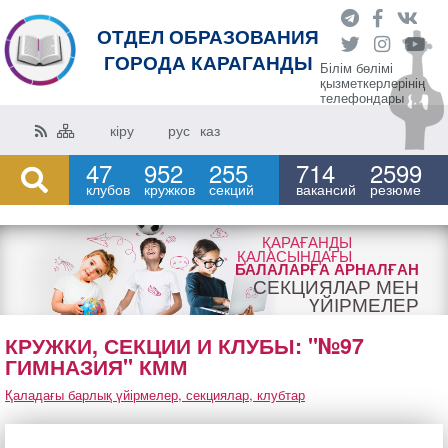
ОТДЕЛ ОБРАЗОВАНИЯ
ГОРОДА КАРАГАНДЫ
Білім бөлімі
қызметкерлерінің
телефондары
кіру
рус
каз
47
952
255
714
2599
клубов
кружков
секций
вакансий
резюме
ҚАРАҒАНДЫ
ҚАЛАСЫНДАҒЫ
БАЛАЛАРҒА АРНАЛҒАН
СЕКЦИЯЛАР МЕН
ҮЙІРМЕЛЕР
КРУЖКИ, СЕКЦИИ И КЛУБЫ: "№97
ГИМНАЗИЯ" КММ
Қаладағы барлық үйірмелер, секциялар, клубтар