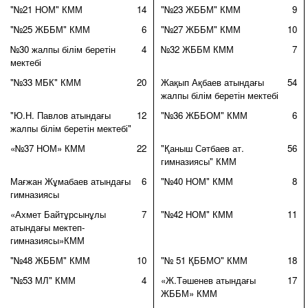
"№21 НОМ" КММ
14
"№23 ЖББМ" КММ
9
"№25 ЖББМ" КММ
6
"№27 ЖББМ" КММ
10
№30 жалпы білім беретін
4
№32 ЖББМ КММ
7
мектебі
"№33 МБК" КММ
20
Жақып Ақбаев атындағы
54
жалпы білім беретін мектебі
"Ю.Н. Павлов атындағы
12
"№36 ЖББОМ" КММ
6
жалпы білім беретін мектебі"
«№37 НОМ» КММ
22
"Қаныш Сәтбаев ат.
56
гимназиясы" КММ
Мағжан Жұмабаев атындағы
6
"№40 НОМ" КММ
8
гимназиясы
«Ахмет Байтұрсынұлы
7
"№42 НОМ" КММ
11
атындағы мектеп-
гимназиясы»КММ
"№48 ЖББМ" КММ
10
"№ 51 ҚББМО" КММ
18
"№53 МЛ" КММ
4
«Ж.Тәшенев атындағы
17
ЖББМ» КММ