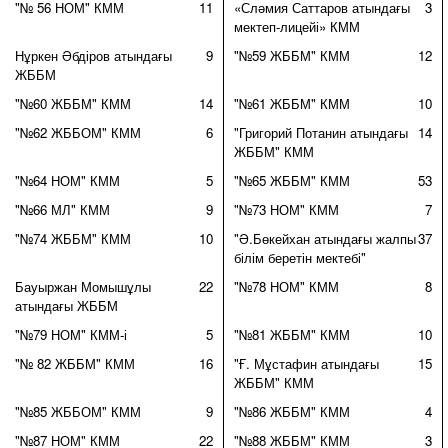
"№ 56 НОМ" КММ
11
«Сләмия Саттаров атындағы
3
мектеп-лицейі» КММ
Нұркен Әбдіров атындағы
9
"№59 ЖББМ" КММ
12
ЖББМ
"№60 ЖББМ" КММ
14
"№61 ЖББМ" КММ
10
"№62 ЖББОМ" КММ
6
"Григорий Потанин атындағы
14
ЖББМ" КММ
"№64 НОМ" КММ
5
"№65 ЖББМ" КММ
53
"№66 МЛ" КММ
9
"№73 НОМ" КММ
7
"№74 ЖББМ" КММ
10
"Ә.Бөкейхан атындағы жалпы
37
білім беретін мектебі"
Бауыржан Момышұлы
22
"№78 НОМ" КММ
8
атындағы ЖББМ
"№79 НОМ" КММ-і
5
"№81 ЖББМ" КММ
10
"№ 82 ЖББМ" КММ
16
"Ғ. Мұстафин атындағы
15
ЖББМ" КММ
"№85 ЖББОМ" КММ
9
"№86 ЖББМ" КММ
4
"№87 НОМ" КММ
22
"№88 ЖББМ" КММ
3