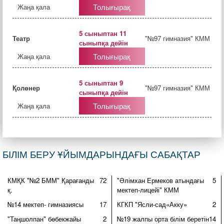
Толығырақ
Жаңа қала
5 сыныптан 11
Театр
"№97 гимназия" КММ
сыныпқа дейін
Толығырақ
Жаңа қала
5 сыныптан 9
Қолөнер
"№97 гимназия" КММ
сыныпқа дейін
Толығырақ
Жаңа қала
БІЛІМ БЕРУ ҰЙЫМДАРЫНДАҒЫ САБАҚТАР
КМҚК "№2 БММ" Қарағанды
72
"Әлімхан Ермеков атындағы
5
қ.
мектеп-лицейі" КММ
№14 мектеп- гимназиясы
17
КГКП "Ясли-сад«Акку»
2
"Таңшолпан" бөбекжайы
2
№19 жалпы орта білім беретін
14