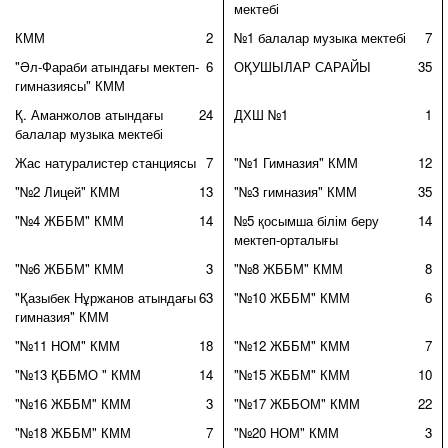
мектебі
КММ
2
№1 балалар музыка мектебі
7
"Әл-Фараби атындағы мектеп-
6
ОҚУШЫЛАР САРАЙЫ
35
гимназиясы" КММ
Қ. Аманжолов атындағы
24
ДХШ №1
1
балалар музыка мектебі
Жас натуралистер станциясы
7
"№1 Гимназия" КММ
12
"№2 Лицей" КММ
13
"№3 гимназия" КММ
35
"№4 ЖББМ" КММ
14
№5 қосымша білім беру
14
мектеп-орталығы
"№6 ЖББМ" КММ
3
"№8 ЖББМ" КММ
8
"Қазыбек Нұржанов атындағы
63
"№10 ЖББМ" КММ
6
гимназия" КММ
"№11 НОМ" КММ
18
"№12 ЖББМ" КММ
7
"№13 ҚББМО " КММ
14
"№15 ЖББМ" КММ
10
"№16 ЖББМ" КММ
3
"№17 ЖББОМ" КММ
22
"№18 ЖББМ" КММ
7
"№20 НОМ" КММ
3