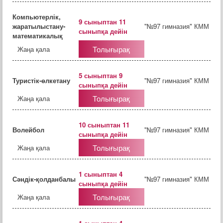
Компьютерлік,
9 сыныптан 11
жаратылыстану-
"№97 гимназия" КММ
сыныпқа дейін
математикалық
Толығырақ
Жаңа қала
5 сыныптан 9
Туристік-өлкетану
"№97 гимназия" КММ
сыныпқа дейін
Толығырақ
Жаңа қала
10 сыныптан 11
Волейбол
"№97 гимназия" КММ
сыныпқа дейін
Толығырақ
Жаңа қала
1 сыныптан 4
Сәндік-қолданбалы
"№97 гимназия" КММ
сыныпқа дейін
Толығырақ
Жаңа қала