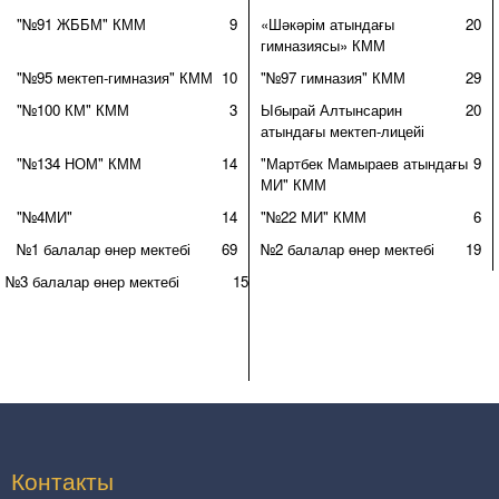
"№91 ЖББМ" КММ
9
«Шәкәрім атындағы
20
гимназиясы» КММ
"№95 мектеп-гимназия" КММ
10
"№97 гимназия" КММ
29
"№100 КМ" КММ
3
Ыбырай Алтынсарин
20
атындағы мектеп-лицейі
"№134 НОМ" КММ
14
"Мартбек Мамыраев атындағы
9
МИ" КММ
"№4МИ"
14
"№22 МИ" КММ
6
№1 балалар өнер мектебі
69
№2 балалар өнер мектебі
19
№3 балалар өнер мектебі
15
Контакты