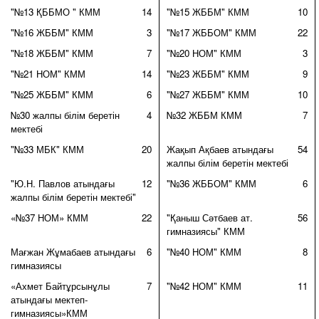
"№13 ҚББМО " КММ
14
"№15 ЖББМ" КММ
10
"№16 ЖББМ" КММ
3
"№17 ЖББОМ" КММ
22
"№18 ЖББМ" КММ
7
"№20 НОМ" КММ
3
"№21 НОМ" КММ
14
"№23 ЖББМ" КММ
9
"№25 ЖББМ" КММ
6
"№27 ЖББМ" КММ
10
№30 жалпы білім беретін
4
№32 ЖББМ КММ
7
мектебі
"№33 МБК" КММ
20
Жақып Ақбаев атындағы
54
жалпы білім беретін мектебі
"Ю.Н. Павлов атындағы
12
"№36 ЖББОМ" КММ
6
жалпы білім беретін мектебі"
«№37 НОМ» КММ
22
"Қаныш Сәтбаев ат.
56
гимназиясы" КММ
Мағжан Жұмабаев атындағы
6
"№40 НОМ" КММ
8
гимназиясы
«Ахмет Байтұрсынұлы
7
"№42 НОМ" КММ
11
атындағы мектеп-
гимназиясы»КММ