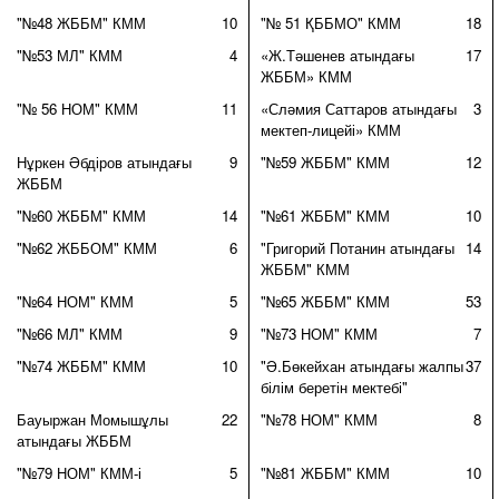
"№48 ЖББМ" КММ
10
"№ 51 ҚББМО" КММ
18
"№53 МЛ" КММ
4
«Ж.Тәшенев атындағы
17
ЖББМ» КММ
"№ 56 НОМ" КММ
11
«Сләмия Саттаров атындағы
3
мектеп-лицейі» КММ
Нұркен Әбдіров атындағы
9
"№59 ЖББМ" КММ
12
ЖББМ
"№60 ЖББМ" КММ
14
"№61 ЖББМ" КММ
10
"№62 ЖББОМ" КММ
6
"Григорий Потанин атындағы
14
ЖББМ" КММ
"№64 НОМ" КММ
5
"№65 ЖББМ" КММ
53
"№66 МЛ" КММ
9
"№73 НОМ" КММ
7
"№74 ЖББМ" КММ
10
"Ә.Бөкейхан атындағы жалпы
37
білім беретін мектебі"
Бауыржан Момышұлы
22
"№78 НОМ" КММ
8
атындағы ЖББМ
"№79 НОМ" КММ-і
5
"№81 ЖББМ" КММ
10