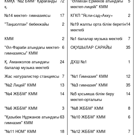
КМҚК "№2 БММ" Қарағанды
72
"Әлімхан Ермеков атындағы
5
қ.
мектеп-лицейі" КММ
№14 мектеп- гимназиясы
17
КГКП "Ясли-сад«Акку»
2
"Таңшолпан" бөбекжайы
2
№19 жалпы орта білім беретін
14
мектебі
КММ
2
№1 балалар музыка мектебі
7
"Әл-Фараби атындағы мектеп-
6
ОҚУШЫЛАР САРАЙЫ
35
гимназиясы" КММ
Қ. Аманжолов атындағы
24
ДХШ №1
1
балалар музыка мектебі
Жас натуралистер станциясы
7
"№1 Гимназия" КММ
12
"№2 Лицей" КММ
13
"№3 гимназия" КММ
35
"№4 ЖББМ" КММ
14
№5 қосымша білім беру
14
мектеп-орталығы
"№6 ЖББМ" КММ
3
"№8 ЖББМ" КММ
8
"Қазыбек Нұржанов атындағы
63
"№10 ЖББМ" КММ
6
гимназия" КММ
"№11 НОМ" КММ
18
"№12 ЖББМ" КММ
7