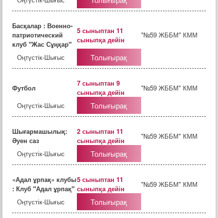
Басқалар : Военно-
5 сыныптан 11
патриотический
"№59 ЖББМ" КММ
сыныпқа дейін
клуб "Жас Сұңқар"
Толығырақ
Оңтүстік-Шығыс
7 сыныптан 9
Футбол
"№59 ЖББМ" КММ
сыныпқа дейін
Толығырақ
Оңтүстік-Шығыс
Шығармашылық:
2 сыныптан 11
"№59 ЖББМ" КММ
Әуен саз
сыныпқа дейін
Толығырақ
Оңтүстік-Шығыс
«Адал ұрпақ» клубы
5 сыныптан 11
"№59 ЖББМ" КММ
: Клуб "Адал ұрпақ"
сыныпқа дейін
Толығырақ
Оңтүстік-Шығыс