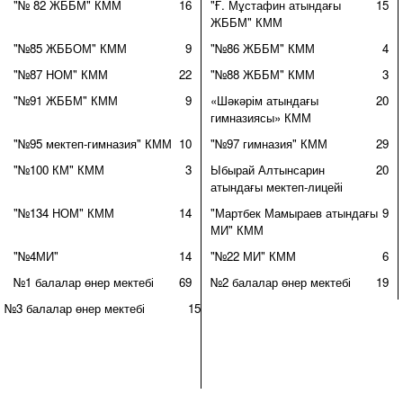
"№ 82 ЖББМ" КММ
16
"Ғ. Мұстафин атындағы
15
ЖББМ" КММ
"№85 ЖББОМ" КММ
9
"№86 ЖББМ" КММ
4
"№87 НОМ" КММ
22
"№88 ЖББМ" КММ
3
"№91 ЖББМ" КММ
9
«Шәкәрім атындағы
20
гимназиясы» КММ
"№95 мектеп-гимназия" КММ
10
"№97 гимназия" КММ
29
"№100 КМ" КММ
3
Ыбырай Алтынсарин
20
атындағы мектеп-лицейі
"№134 НОМ" КММ
14
"Мартбек Мамыраев атындағы
9
МИ" КММ
"№4МИ"
14
"№22 МИ" КММ
6
№1 балалар өнер мектебі
69
№2 балалар өнер мектебі
19
№3 балалар өнер мектебі
15