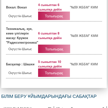
4 сыныптан 6
Вокал: Вокал
"№59 ЖББМ" КММ
сыныпқа дейін
Толығырақ
Оңтүстік-Шығыс
Техникалық, әуе,
кеме үлгілерін
6 сыныптан 8
"№59 ЖББМ" КММ
жасау: Кружок
сыныпқа дейін
"Радиоэлектроника"
Толығырақ
Оңтүстік-Шығыс
5 сыныптан 10
Басқалар : Шашки
"№59 ЖББМ" КММ
сыныпқа дейін
Толығырақ
Оңтүстік-Шығыс
БІЛІМ БЕРУ ҰЙЫМДАРЫНДАҒЫ САБАҚТАР