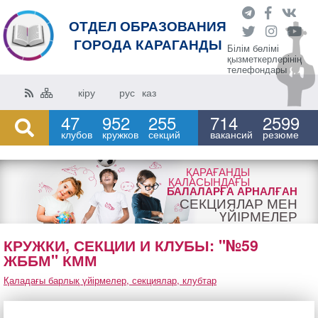
ОТДЕЛ ОБРАЗОВАНИЯ
ГОРОДА КАРАГАНДЫ
Білім бөлімі
қызметкерлерінің
телефондары
кіру
рус
каз
47
952
255
714
2599
клубов
кружков
секций
вакансий
резюме
ҚАРАҒАНДЫ
ҚАЛАСЫНДАҒЫ
БАЛАЛАРҒА АРНАЛҒАН
СЕКЦИЯЛАР МЕН
ҮЙІРМЕЛЕР
КРУЖКИ, СЕКЦИИ И КЛУБЫ: "№59
ЖББМ" КММ
Қаладағы барлық үйірмелер, секциялар, клубтар