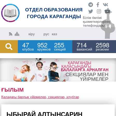
ОТДЕЛ ОБРАЗОВАНИЯ
ГОРОДА КАРАГАНДЫ
Білім бөлімі
қызметкерлерінің
телефондары
кіру
рус
каз
47
952
255
714
2598
клубов
кружков
секций
вакансий
резюме
ҚАРАҒАНДЫ
ҚАЛАСЫНДАҒЫ
БАЛАЛАРҒА АРНАЛҒАН
СЕКЦИЯЛАР МЕН
ҮЙІРМЕЛЕР
ҒЫЛЫМ
Қаладағы барлық үйірмелер, секциялар, клубтар
ЫБЫРАЙ АЛТЫНСАРИН