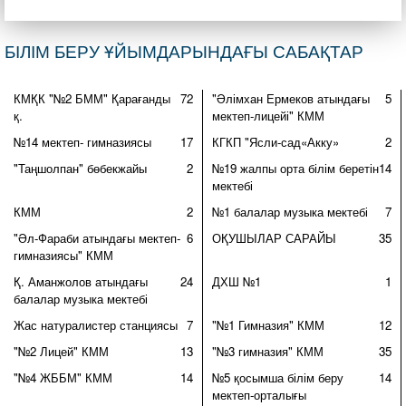
БІЛІМ БЕРУ ҰЙЫМДАРЫНДАҒЫ САБАҚТАР
КМҚК "№2 БММ" Қарағанды
72
"Әлімхан Ермеков атындағы
5
қ.
мектеп-лицейі" КММ
№14 мектеп- гимназиясы
17
КГКП "Ясли-сад«Акку»
2
"Таңшолпан" бөбекжайы
2
№19 жалпы орта білім беретін
14
мектебі
КММ
2
№1 балалар музыка мектебі
7
"Әл-Фараби атындағы мектеп-
6
ОҚУШЫЛАР САРАЙЫ
35
гимназиясы" КММ
Қ. Аманжолов атындағы
24
ДХШ №1
1
балалар музыка мектебі
Жас натуралистер станциясы
7
"№1 Гимназия" КММ
12
"№2 Лицей" КММ
13
"№3 гимназия" КММ
35
"№4 ЖББМ" КММ
14
№5 қосымша білім беру
14
мектеп-орталығы