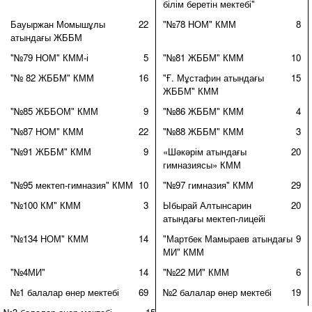
білім беретін мектебі"
Бауыржан Момышұлы
22
"№78 НОМ" КММ
8
атындағы ЖББМ
"№79 НОМ" КММ-і
5
"№81 ЖББМ" КММ
10
"№ 82 ЖББМ" КММ
16
"Ғ. Мұстафин атындағы
15
ЖББМ" КММ
"№85 ЖББОМ" КММ
9
"№86 ЖББМ" КММ
4
"№87 НОМ" КММ
22
"№88 ЖББМ" КММ
3
"№91 ЖББМ" КММ
9
«Шәкәрім атындағы
20
гимназиясы» КММ
"№95 мектеп-гимназия" КММ
10
"№97 гимназия" КММ
29
"№100 КМ" КММ
3
Ыбырай Алтынсарин
20
атындағы мектеп-лицейі
"№134 НОМ" КММ
14
"Мартбек Мамыраев атындағы
9
МИ" КММ
"№4МИ"
14
"№22 МИ" КММ
6
№1 балалар өнер мектебі
69
№2 балалар өнер мектебі
19