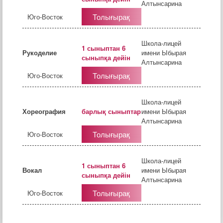
Алтынсарина
Толығырақ
Юго-Восток
Школа-лицей
1 сыныптан 6
Рукоделие
имени Ыбырая
сыныпқа дейін
Алтынсарина
Толығырақ
Юго-Восток
Школа-лицей
Хореография
барлық сыныптар
имени Ыбырая
Алтынсарина
Толығырақ
Юго-Восток
Школа-лицей
1 сыныптан 6
Вокал
имени Ыбырая
сыныпқа дейін
Алтынсарина
Толығырақ
Юго-Восток