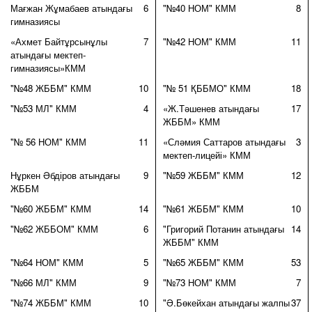
Мағжан Жұмабаев атындағы
6
"№40 НОМ" КММ
8
гимназиясы
«Ахмет Байтұрсынұлы
7
"№42 НОМ" КММ
11
атындағы мектеп-
гимназиясы»КММ
"№48 ЖББМ" КММ
10
"№ 51 ҚББМО" КММ
18
"№53 МЛ" КММ
4
«Ж.Тәшенев атындағы
17
ЖББМ» КММ
"№ 56 НОМ" КММ
11
«Сләмия Саттаров атындағы
3
мектеп-лицейі» КММ
Нұркен Әбдіров атындағы
9
"№59 ЖББМ" КММ
12
ЖББМ
"№60 ЖББМ" КММ
14
"№61 ЖББМ" КММ
10
"№62 ЖББОМ" КММ
6
"Григорий Потанин атындағы
14
ЖББМ" КММ
"№64 НОМ" КММ
5
"№65 ЖББМ" КММ
53
"№66 МЛ" КММ
9
"№73 НОМ" КММ
7
"№74 ЖББМ" КММ
10
"Ә.Бөкейхан атындағы жалпы
37