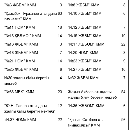
"№6 ЖББМ" КММ
3
"№8 ЖББМ" КММ
8
"Қазыбек Нұржанов атындағы
63
"№10 ЖББМ" КММ
6
гимназия" КММ
"№11 НОМ" КММ
18
"№12 ЖББМ" КММ
7
"№13 ҚББМО " КММ
14
"№15 ЖББМ" КММ
10
"№16 ЖББМ" КММ
3
"№17 ЖББОМ" КММ
22
"№18 ЖББМ" КММ
7
"№20 НОМ" КММ
3
"№21 НОМ" КММ
14
"№23 ЖББМ" КММ
9
"№25 ЖББМ" КММ
6
"№27 ЖББМ" КММ
10
№30 жалпы білім беретін
4
№32 ЖББМ КММ
7
мектебі
"№33 МБК" КММ
20
Жақып Ақбаев атындағы
54
жалпы білім беретін мектебі
"Ю.Н. Павлов атындағы
12
"№36 ЖББОМ" КММ
6
жалпы білім беретін мектебі"
«№37 НОМ» КММ
22
"Қаныш Сәтбаев ат.
56
гимназиясы" КММ