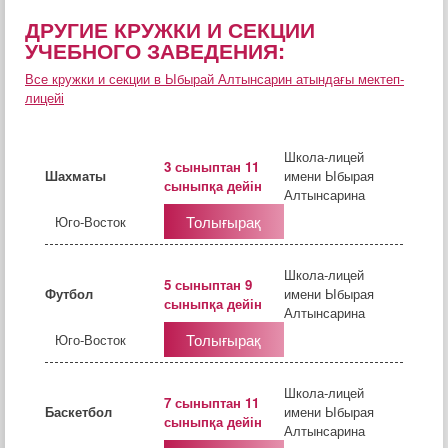
ДРУГИЕ КРУЖКИ И СЕКЦИИ
УЧЕБНОГО ЗАВЕДЕНИЯ:
Все кружки и секции в Ыбырай Алтынсарин атындағы мектеп-
лицейі
Школа-лицей
3 сыныптан 11
Шахматы
имени Ыбырая
сыныпқа дейін
Алтынсарина
Толығырақ
Юго-Восток
Школа-лицей
5 сыныптан 9
Футбол
имени Ыбырая
сыныпқа дейін
Алтынсарина
Толығырақ
Юго-Восток
Школа-лицей
7 сыныптан 11
Баскетбол
имени Ыбырая
сыныпқа дейін
Алтынсарина