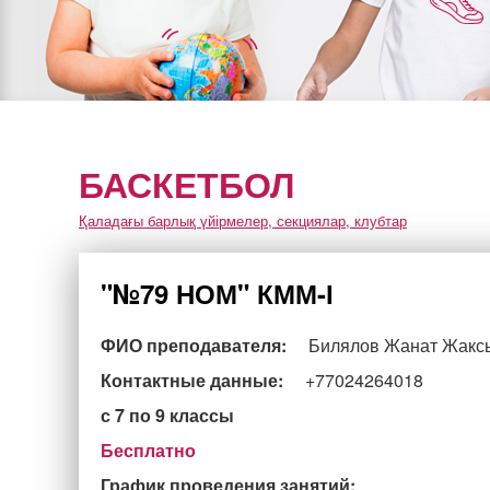
БАСКЕТБОЛ
Қаладағы барлық үйірмелер, секциялар, клубтар
"№79 НОМ" КММ-І
ФИО преподавателя:
Билялов Жанат Жакс
Контактные данные:
+77024264018
с 7 по 9 классы
Бесплатно
График проведения занятий: