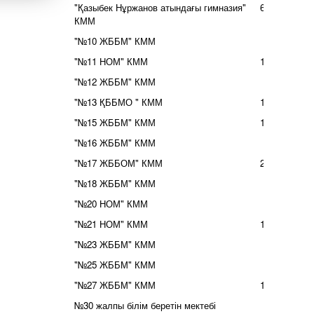
"Қазыбек Нұржанов атындағы гимназия"
63
КММ
"№10 ЖББМ" КММ
6
"№11 НОМ" КММ
18
"№12 ЖББМ" КММ
7
"№13 ҚББМО " КММ
14
"№15 ЖББМ" КММ
10
"№16 ЖББМ" КММ
3
"№17 ЖББОМ" КММ
22
"№18 ЖББМ" КММ
7
"№20 НОМ" КММ
3
"№21 НОМ" КММ
14
"№23 ЖББМ" КММ
9
"№25 ЖББМ" КММ
6
"№27 ЖББМ" КММ
10
№30 жалпы білім беретін мектебі
4