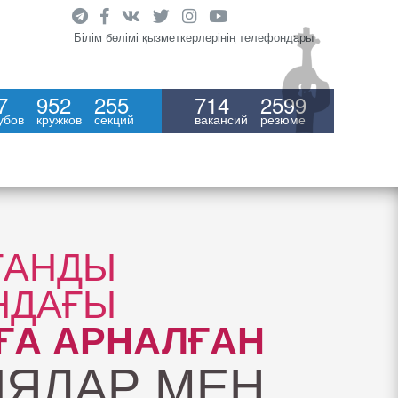
Білім бөлімі қызметкерлерінің телефондары
7
952
255
714
2599
убов
кружков
секций
вакансий
резюме
ҒАНДЫ
НДАҒЫ
ҒА АРНАЛҒАН
ИЯЛАР МЕН