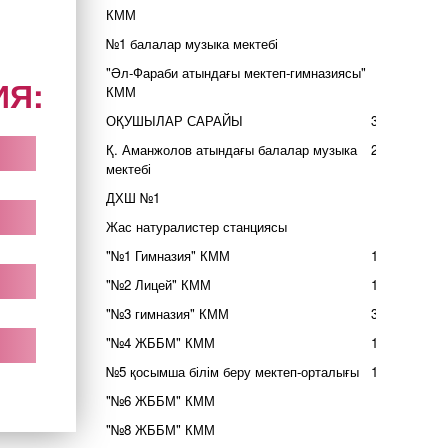
КММ
2
№1 балалар музыка мектебі
7
"Әл-Фараби атындағы мектеп-гимназиясы"
6
ИЯ:
КММ
ОҚУШЫЛАР САРАЙЫ
35
Қ. Аманжолов атындағы балалар музыка
24
мектебі
ДХШ №1
1
Жас натуралистер станциясы
7
"№1 Гимназия" КММ
12
"№2 Лицей" КММ
13
"№3 гимназия" КММ
35
"№4 ЖББМ" КММ
14
№5 қосымша білім беру мектеп-орталығы
14
"№6 ЖББМ" КММ
3
"№8 ЖББМ" КММ
8