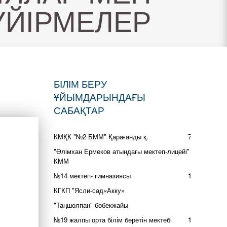
ҮЙІРМЕЛЕР
БІЛІМ БЕРУ
ҰЙЫМДАРЫНДАҒЫ
САБАҚТАР
КМҚК "№2 БММ" Қарағанды қ.
72
"Әлімхан Ермеков атындағы мектеп-лицейі"
5
КММ
№14 мектеп- гимназиясы
17
КГКП "Ясли-сад«Акку»
2
"Таңшолпан" бөбекжайы
2
№19 жалпы орта білім беретін мектебі
14