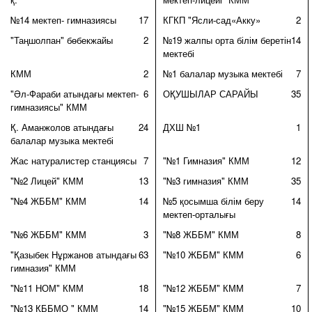
№14 мектеп- гимназиясы
17
КГКП "Ясли-сад«Акку»
2
"Таңшолпан" бөбекжайы
2
№19 жалпы орта білім беретін
14
мектебі
КММ
2
№1 балалар музыка мектебі
7
"Әл-Фараби атындағы мектеп-
6
ОҚУШЫЛАР САРАЙЫ
35
гимназиясы" КММ
Қ. Аманжолов атындағы
24
ДХШ №1
1
балалар музыка мектебі
Жас натуралистер станциясы
7
"№1 Гимназия" КММ
12
"№2 Лицей" КММ
13
"№3 гимназия" КММ
35
"№4 ЖББМ" КММ
14
№5 қосымша білім беру
14
мектеп-орталығы
"№6 ЖББМ" КММ
3
"№8 ЖББМ" КММ
8
"Қазыбек Нұржанов атындағы
63
"№10 ЖББМ" КММ
6
гимназия" КММ
"№11 НОМ" КММ
18
"№12 ЖББМ" КММ
7
"№13 ҚББМО " КММ
14
"№15 ЖББМ" КММ
10