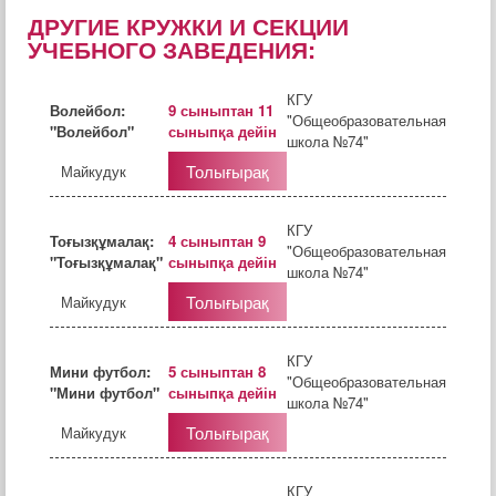
ДРУГИЕ КРУЖКИ И СЕКЦИИ
УЧЕБНОГО ЗАВЕДЕНИЯ:
КГУ
Волейбол:
9 сыныптан 11
"Общеобразовательная
"Волейбол"
сыныпқа дейін
школа №74"
Толығырақ
Майкудук
КГУ
Тоғызқұмалақ:
4 сыныптан 9
"Общеобразовательная
"Тоғызқұмалақ"
сыныпқа дейін
школа №74"
Толығырақ
Майкудук
КГУ
Мини футбол:
5 сыныптан 8
"Общеобразовательная
"Мини футбол"
сыныпқа дейін
школа №74"
Толығырақ
Майкудук
КГУ