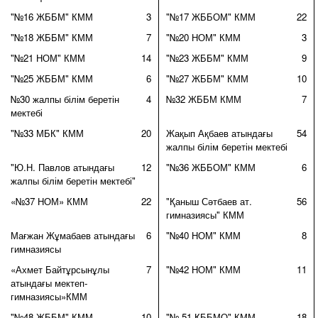
"№16 ЖББМ" КММ
3
"№17 ЖББОМ" КММ
22
"№18 ЖББМ" КММ
7
"№20 НОМ" КММ
3
"№21 НОМ" КММ
14
"№23 ЖББМ" КММ
9
"№25 ЖББМ" КММ
6
"№27 ЖББМ" КММ
10
№30 жалпы білім беретін
4
№32 ЖББМ КММ
7
мектебі
"№33 МБК" КММ
20
Жақып Ақбаев атындағы
54
жалпы білім беретін мектебі
"Ю.Н. Павлов атындағы
12
"№36 ЖББОМ" КММ
6
жалпы білім беретін мектебі"
«№37 НОМ» КММ
22
"Қаныш Сәтбаев ат.
56
гимназиясы" КММ
Мағжан Жұмабаев атындағы
6
"№40 НОМ" КММ
8
гимназиясы
«Ахмет Байтұрсынұлы
7
"№42 НОМ" КММ
11
атындағы мектеп-
гимназиясы»КММ
"№48 ЖББМ" КММ
10
"№ 51 ҚББМО" КММ
18