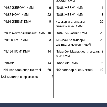
ЖББМ" КММ
"№85 ЖББОМ" КММ
9
"№86 ЖББМ" КММ
4
"№87 НОМ" КММ
22
"№88 ЖББМ" КММ
3
"№91 ЖББМ" КММ
9
«Шәкәрім атындағы
20
гимназиясы» КММ
"№95 мектеп-гимназия" КММ
10
"№97 гимназия" КММ
29
"№100 КМ" КММ
3
Ыбырай Алтынсарин
20
атындағы мектеп-лицейі
"№134 НОМ" КММ
14
"Мартбек Мамыраев атындағы
9
МИ" КММ
"№4МИ"
14
"№22 МИ" КММ
6
№1 балалар өнер мектебі
69
№2 балалар өнер мектебі
19
№3 балалар өнер мектебі
15