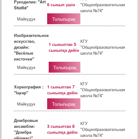
Рукоделие: "Art
6 сынып үшін
"Общеобразовательная
Studia"
школа №74"
Толығырақ
Майкудук
Изобразительное
искусство,
КГУ
1 сыныптан 5
дизайн:
"Общеобразовательная
сыныпқа дейін
"Весёлые
школа №74"
кисточки"
Толығырақ
Майкудук
КГУ
Хореография :
1 сыныптан 7
"Общеобразовательная
"Іңкәр"
сыныпқа дейін
школа №74"
Толығырақ
Майкудук
Домбровые
КГУ
ансамбли:
3 сыныптан 8
"Общеобразовательная
"Домбра
сыныпқа дейін
школа №74"
үйірмесі"