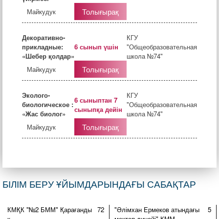
Толығырақ
Майкудук
Декоративно-
КГУ
прикладные:
6 сынып үшін
"Общеобразовательная
«Шебер қолдар»
школа №74"
Толығырақ
Майкудук
Эколого-
КГУ
6 сыныптан 7
биологическое :
"Общеобразовательная
сыныпқа дейін
«Жас биолог»
школа №74"
Толығырақ
Майкудук
БІЛІМ БЕРУ ҰЙЫМДАРЫНДАҒЫ САБАҚТАР
КМҚК "№2 БММ" Қарағанды
72
"Әлімхан Ермеков атындағы
5
қ.
мектеп-лицейі" КММ