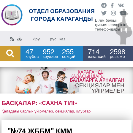
ОТДЕЛ ОБРАЗОВАНИЯ
ГОРОДА КАРАГАНДЫ
Білім бөлімі
қызметкерлерінің
телефондары
кіру
рус
каз
47
952
255
714
2598
клубов
кружков
секций
вакансий
резюме
ҚАРАҒАНДЫ
ҚАЛАСЫНДАҒЫ
БАЛАЛАРҒА АРНАЛҒАН
СЕКЦИЯЛАР МЕН
ҮЙІРМЕЛЕР
БАСҚАЛАР
: «САХНА ТІЛІ»
Қаладағы барлық үйірмелер, секциялар, клубтар
"№74 ЖББМ" КММ