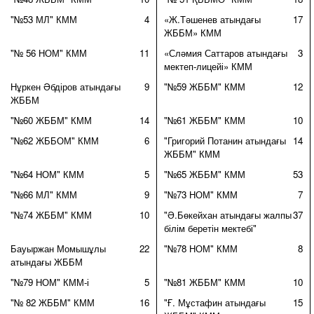
"№53 МЛ" КММ
4
«Ж.Тәшенев атындағы
17
ЖББМ» КММ
"№ 56 НОМ" КММ
11
«Сләмия Саттаров атындағы
3
мектеп-лицейі» КММ
Нұркен Әбдіров атындағы
9
"№59 ЖББМ" КММ
12
ЖББМ
"№60 ЖББМ" КММ
14
"№61 ЖББМ" КММ
10
"№62 ЖББОМ" КММ
6
"Григорий Потанин атындағы
14
ЖББМ" КММ
"№64 НОМ" КММ
5
"№65 ЖББМ" КММ
53
"№66 МЛ" КММ
9
"№73 НОМ" КММ
7
"№74 ЖББМ" КММ
10
"Ә.Бөкейхан атындағы жалпы
37
білім беретін мектебі"
Бауыржан Момышұлы
22
"№78 НОМ" КММ
8
атындағы ЖББМ
"№79 НОМ" КММ-і
5
"№81 ЖББМ" КММ
10
"№ 82 ЖББМ" КММ
16
"Ғ. Мұстафин атындағы
15