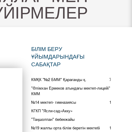
ҮЙІРМЕЛЕР
БІЛІМ БЕРУ
ҰЙЫМДАРЫНДАҒЫ
САБАҚТАР
КМҚК "№2 БММ" Қарағанды қ.
72
"Әлімхан Ермеков атындағы мектеп-лицейі"
5
КММ
№14 мектеп- гимназиясы
17
КГКП "Ясли-сад«Акку»
2
"Таңшолпан" бөбекжайы
2
№19 жалпы орта білім беретін мектебі
14