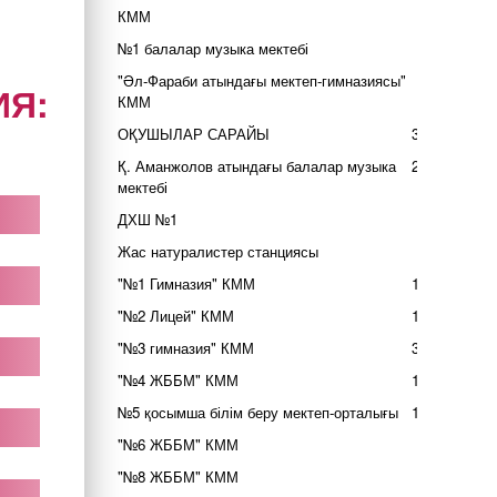
КММ
2
№1 балалар музыка мектебі
7
"Әл-Фараби атындағы мектеп-гимназиясы"
6
ИЯ:
КММ
ОҚУШЫЛАР САРАЙЫ
35
Қ. Аманжолов атындағы балалар музыка
24
мектебі
ДХШ №1
1
Жас натуралистер станциясы
7
"№1 Гимназия" КММ
12
"№2 Лицей" КММ
13
"№3 гимназия" КММ
35
"№4 ЖББМ" КММ
14
№5 қосымша білім беру мектеп-орталығы
14
"№6 ЖББМ" КММ
3
"№8 ЖББМ" КММ
8