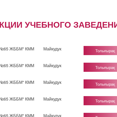
ЕКЦИИ УЧЕБНОГО ЗАВЕДЕН
"№65 ЖББМ" КММ
Майкудук
Толығырақ
"№65 ЖББМ" КММ
Майкудук
Толығырақ
"№65 ЖББМ" КММ
Майкудук
Толығырақ
"№65 ЖББМ" КММ
Майкудук
Толығырақ
"№65 ЖББМ" КММ
Майкудук