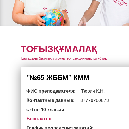
ТОҒЫЗҚҰМАЛАҚ
Қаладағы барлық үйірмелер, секциялар, клубтар
"№65 ЖББМ" КММ
ФИО преподавателя:
Тюрин К.Н.
Контактные данные:
87776760873
с 6 по 10 классы
Бесплатно
График проведения занятий: