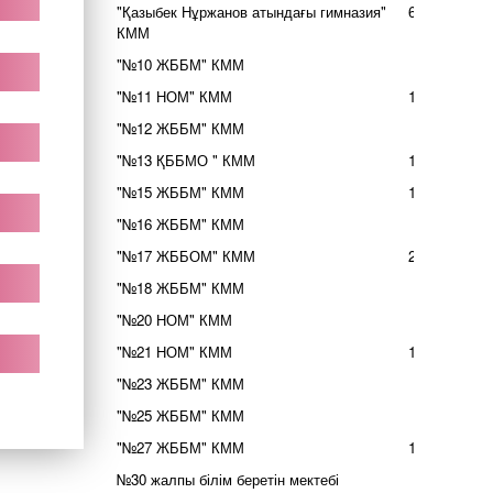
"Қазыбек Нұржанов атындағы гимназия"
63
КММ
"№10 ЖББМ" КММ
6
"№11 НОМ" КММ
18
"№12 ЖББМ" КММ
7
"№13 ҚББМО " КММ
14
"№15 ЖББМ" КММ
10
"№16 ЖББМ" КММ
3
"№17 ЖББОМ" КММ
22
"№18 ЖББМ" КММ
7
"№20 НОМ" КММ
3
"№21 НОМ" КММ
14
"№23 ЖББМ" КММ
9
"№25 ЖББМ" КММ
6
"№27 ЖББМ" КММ
10
№30 жалпы білім беретін мектебі
4