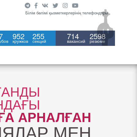
Білім бөлімі қызметкерлерінің телефондары
7
952
255
714
2598
убов
кружков
секций
вакансий
резюме
ҒАНДЫ
НДАҒЫ
ҒА АРНАЛҒАН
ИЯЛАР МЕН