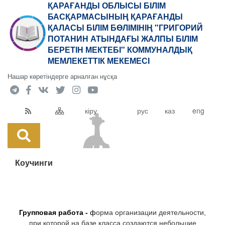
ҚАРАҒАНДЫ ОБЛЫСЫ БІЛІМ
БАСҚАРМАСЫНЫҢ ҚАРАҒАНДЫ
ҚАЛАСЫ БІЛІМ БӨЛІМІНІҢ "ГРИГОРИЙ
ПОТАНИН АТЫНДАҒЫ ЖАЛПЫ БІЛІМ
БЕРЕТІН МЕКТЕБІ" КОММУНАЛДЫҚ
МЕМЛЕКЕТТІК МЕКЕМЕСІ
Нашар көретіндерге арналған нұсқа
кіру
рус
каз
eng
Коучинги
Групповая работа -
ф
орма организации деятельности,
при которой на базе класса создаются небольшие