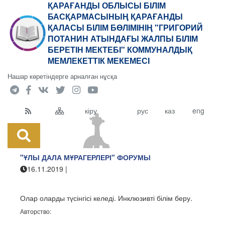
ҚАРАҒАНДЫ ОБЛЫСЫ БІЛІМ
БАСҚАРМАСЫНЫҢ ҚАРАҒАНДЫ
ҚАЛАСЫ БІЛІМ БӨЛІМІНІҢ "ГРИГОРИЙ
ПОТАНИН АТЫНДАҒЫ ЖАЛПЫ БІЛІМ
БЕРЕТІН МЕКТЕБІ" КОММУНАЛДЫҚ
МЕМЛЕКЕТТІК МЕКЕМЕСІ
Нашар көретіндерге арналған нұсқа
кіру
рус
каз
eng
"ҰЛЫ ДАЛА МҰРАГЕРЛЕРІ" ФОРУМЫ
16.11.2019
|
"Григорий Потанин атындағы ЖББМ" КММ
Олар оларды түсінгісі келеді. Инклюзивті білім беру.
Авторство: