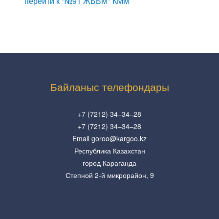
перейти к "№91 ЖББМ" КММ
Байланыс телефондары
+7 (7212) 34–34–28
+7 (7212) 34–34–28
Email goroo@kargoo.kz
Республика Казахстан
город Караганда
Степной 2-й микрорайон, 9