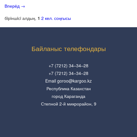
Вперёд
→
бiрiншiсi
алдың.
1
2
кел.
соңғысы
Байланыс телефондары
+7 (7212) 34–34–28
+7 (7212) 34–34–28
Email goroo@kargoo.kz
Республика Казахстан
город Караганда
Степной 2-й микрорайон, 9