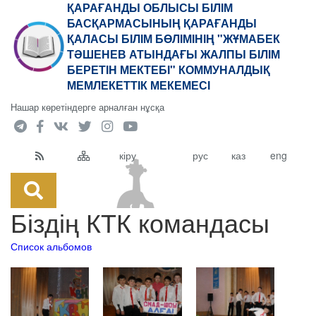
ҚАРАҒАНДЫ ОБЛЫСЫ БІЛІМ
БАСҚАРМАСЫНЫҢ ҚАРАҒАНДЫ
ҚАЛАСЫ БІЛІМ БӨЛІМІНІҢ "ЖҰМАБЕК
ТӘШЕНЕВ АТЫНДАҒЫ ЖАЛПЫ БІЛІМ
БЕРЕТІН МЕКТЕБІ" КОММУНАЛДЫҚ
МЕМЛЕКЕТТІК МЕКЕМЕСІ
Нашар көретіндерге арналған нұсқа
кіру
рус
каз
eng
Біздің КТК командасы
Список альбомов