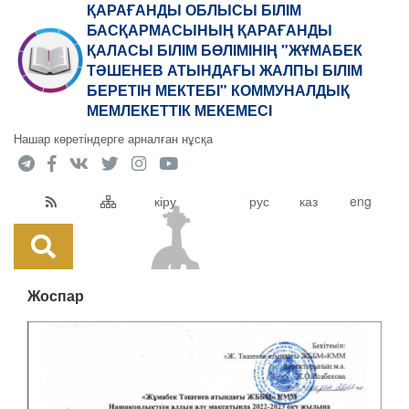
ҚАРАҒАНДЫ ОБЛЫСЫ БІЛІМ
БАСҚАРМАСЫНЫҢ ҚАРАҒАНДЫ
ҚАЛАСЫ БІЛІМ БӨЛІМІНІҢ "ЖҰМАБЕК
ТӘШЕНЕВ АТЫНДАҒЫ ЖАЛПЫ БІЛІМ
БЕРЕТІН МЕКТЕБІ" КОММУНАЛДЫҚ
МЕМЛЕКЕТТІК МЕКЕМЕСІ
Нашар көретіндерге арналған нұсқа
кіру
рус
каз
eng
Жоспар