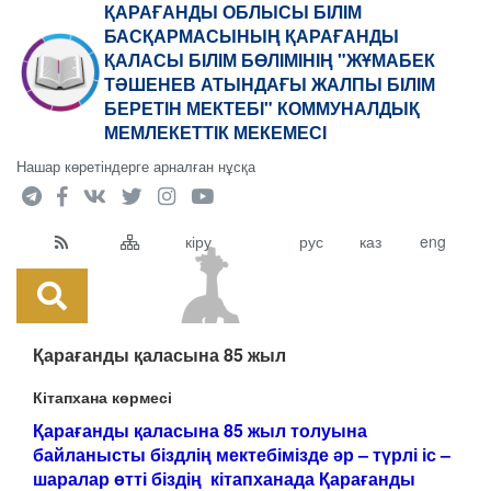
ҚАРАҒАНДЫ ОБЛЫСЫ БІЛІМ
БАСҚАРМАСЫНЫҢ ҚАРАҒАНДЫ
ҚАЛАСЫ БІЛІМ БӨЛІМІНІҢ "ЖҰМАБЕК
ТӘШЕНЕВ АТЫНДАҒЫ ЖАЛПЫ БІЛІМ
БЕРЕТІН МЕКТЕБІ" КОММУНАЛДЫҚ
МЕМЛЕКЕТТІК МЕКЕМЕСІ
Нашар көретіндерге арналған нұсқа
кіру
рус
каз
eng
Қарағанды қаласына 85 жыл
Кітапхана көрмесі
Қарағанды қаласына 85 жыл толуына
байланысты біздлің мектебімізде әр – түрлі іс –
шаралар өтті біздің кітапханада Қарағанды