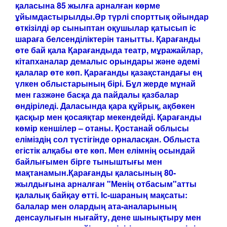
қаласына 85 жылға арналған көрме
ұйымдастырылды.Әр түрлі спорттық ойындар
өткізілді әр сыныптан оқушылар қатысып іс
шараға белсенділіктерін танытты. Қарағанды
өте бай қала Қарағандыда театр, мұражайлар,
кітапханалар демалыс орындары және әдемі
қалалар өте көп. Қарағанды қазақстандағы ең
үлкен облыстарының бірі. Бұл жерде мұнай
мен газжәне басқа да пайдалы қазбалар
өндіріледі. Даласында қара құйрық, ақбөкен
қасқыр мен қосаяқтар мекендейді. Қарағанды
көмір кеншілер – отаны. Қостанай облысы
еліміздің сол түстігінде орналасқан. Облыста
егістік алқабы өте көп. Мен елімнің осындай
байлығымен бірге тыныштығы мен
мақтанамын.
Қарағанды қаласының 80-
жылдығына арналған "Менің отбасым"атты
қалалық байқау өтті. Іс-шараның мақсаты:
балалар мен олардың ата-аналарының
денсаулығын нығайту, дене шынықтыру мен