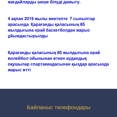
жағдайларды шеше білуді дамыту.
4 ақпан 2019 жылы мектепте 7 сыныптар
арасында
Қарағанды қаласының 85
жылдығына орай баскетболдан жарыс
ұйымдастырылды
Қарағанды қаласының 85 жылдығына орай
волейбол ойынынан өткен аудандық
оқушылар спартакиадасынан қыздар арасында
жарыс өтті
Байланыс телефондары