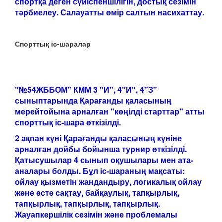
спортқа деген сүйіспеншілігін, достық сезімін
тәрбиелеу. Салауатты өмір салтын насихаттау.
Спорттық іс-шаралар
"№54ЖББОМ" КММ 3 "И", 4"И", 4"З"
сыныптарында Қарағанды қаласының
мерейтойына арналған "көңілді старттар" атты
спорттық іс-шара өткізілді.
2 ақпан күні Қарағанды қаласының күніне
арналған дойбы бойынша турнир өткізілді.
Қатысушылар 4 сынып оқушылары мен ата-
аналары болды. Бұл іс-шараның мақсаты:
ойлау қызметін жандандыру, логикалық ойлау
және есте сақтау, байқаулық,
тапқырлық,
тапқырлық, тапқырлық, тапқырлық.
Жауапкершілік сезімін және проблемалы