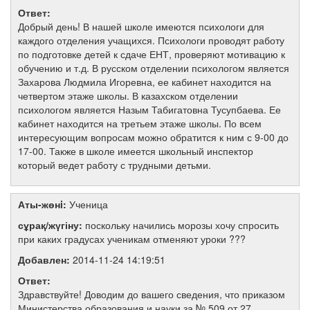
Ответ:
Добрый день! В нашей школе имеются психологи для
каждого отделения учащихся. Психологи проводят работу
по подготовке детей к сдаче ЕНТ, проверяют мотивацию к
обучению и т.д. В русском отделении психологом является
Захарова Людмила Игоревна, ее кабинет находится на
четвертом этаже школы. В казахском отделении
психологом является Назым Табигатовна Тусупбаева. Ее
кабинет находится на третьем этаже школы. По всем
интересующим вопросам можно обратится к ним с 9-00 до
17-00. Также в школе имеется школьный инспектор
который ведет работу с трудными детьми.
Аты-жөнi:
Ученица
сұрақ/жүгіну:
поскольку начились морозы хочу спросить
при каких градусах ученикам отменяют уроки ???
Добавлен:
2014-11-24 14:19:51
Ответ:
Здравствуйте! Доводим до вашего сведения, что приказом
Министерства образования и науки за № 509 от 27