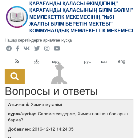
ҚАРАҒАНДЫ ҚАЛАСЫ ӘКІМДІГІНІҢ"
ҚАРАҒАНДЫ ҚАЛАСЫНЫҢ БІЛІМ БӨЛІМІ"
МЕМЛЕКЕТТІК МЕКЕМЕСІНІҢ "№61
ЖАЛПЫ БІЛІМ БЕРЕТІН МЕКТЕБІ"
КОММУНАЛДЫҚ МЕМЛЕКЕТТІК МЕКЕМЕСІ
Нашар көретіндерге арналған нұсқа
кіру
рус
каз
eng
Вопросы и ответы
Аты-жөнi:
Химия мұғалімі
сұрақ/жүгіну:
Салеметсиздерме, Химия пәнінен бос орын
барма?
Добавлен:
2016-12-12 14:24:05