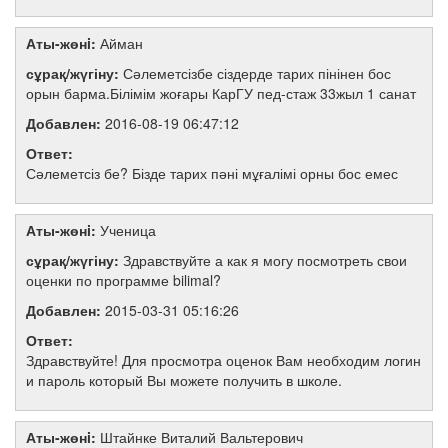
Аты-жөнi:
Айман
сұрақ/жүгіну:
Сәлеметсізбе сіздерде тарих пінінен бос
орын барма.Білімім жоғары КарГУ пед-стаж 33жыл 1 санат
Добавлен:
2016-08-19 06:47:12
Ответ:
Сәлеметсіз бе? Бізде тарих пәні мұғалімі орны бос емес
Аты-жөнi:
Ученица
сұрақ/жүгіну:
Здравствуйте а как я могу посмотреть свои
оценки по программе bilimal?
Добавлен:
2015-03-31 05:16:26
Ответ:
Здравствуйте! Для просмотра оценок Вам необходим логин
и пароль который Вы можете получить в школе.
Аты-жөнi:
Штайнке Виталий Вальтерович