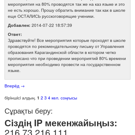
мероприятия на 80% проводятся так же на каз языке и это
не есть хорошо. Прошу обратить внимание так как в школе
еще ОСТАЛИСЬ русскоговорящие ученики.
Добавлен:
2014-07-22 18:57:39
Ответ:
Здравствуйте! Все мероприятия которые проходят в школе
проводятся по рекомендательному письму от Управления
образования Карагандинской области в котором четко
прописано что при проведении мероприятий 80% времени
мероприятия необходимо провести на государственном
языке.
Вперёд
→
бiрiншiсi
алдың.
1
2
3
4
кел.
соңғысы
Сұрақты беру:
Сiздiң IP мекенжайыңыз:
216.73.216.111