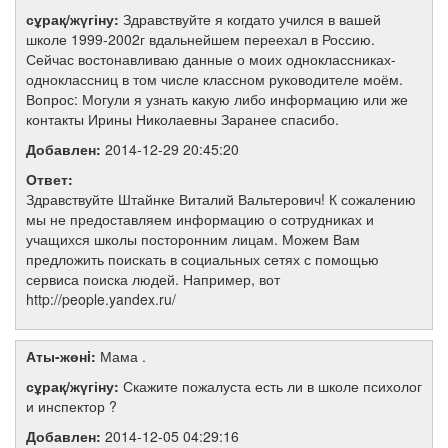
сұрақ/жүгіну:
Здравствуйте я когдато учился в вашей
школе 1999-2002г вдальнейшем переехал в Россию.
Сейчас востонавливаю данные о моих одноклассниках-
одноклассниц в том числе классном руководителе моём.
Вопрос: Могули я узнать какую либо информацию или же
контакты Ирины Николаевны Заранее спасибо.
Добавлен:
2014-12-29 20:45:20
Ответ:
Здравствуйте Штайнке Виталий Вальтерович! К сожалению
мы не предоставляем информацию о сотрудниках и
учащихся школы посторонним лицам. Можем Вам
предложить поискать в социальных сетях с помощью
сервиса поиска людей. Например, вот
http://people.yandex.ru/
Аты-жөнi:
Мама .
сұрақ/жүгіну:
Скажите пожалуста есть ли в школе психолог
и инспектор ?
Добавлен:
2014-12-05 04:29:16