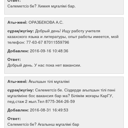
Ответ:
Сәлеметсіз бе? Химия мұғалімі бар.
Аты-жөнi:
ОРАЗБЕКОВА А.С.
сұрақ/жүгіну:
Добрый день! Ищу работу учителя
казахского языка и литературы, опыт работы имеется, мой
телефон: 77-63-67 87011559796
Добавлен:
2016-09-16 10:48:36
Ответ:
Добрый день. У нас пока нет вакансии.
Аты-жөнi:
Aғылшын тілі мұғалімі
сұрақ/жүгіну:
Сәлеметсіз бе. Сіздерде ағылшын тілі пәні
мұғаліміне бос вакансия бар ма? Білімім жоғары КарГУ,
пед.стаж 2 жыл.Тел 8775-364-26-59
Добавлен:
2016-08-31 16:49:53
Ответ:
Сәлеметсіз бе? Ағалынш мұғалімі бар