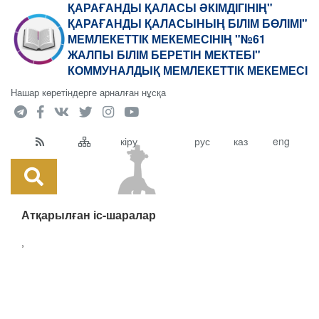
ҚАРАҒАНДЫ ҚАЛАСЫ ӘКІМДІГІНІҢ"
ҚАРАҒАНДЫ ҚАЛАСЫНЫҢ БІЛІМ БӨЛІМІ"
МЕМЛЕКЕТТІК МЕКЕМЕСІНІҢ "№61
ЖАЛПЫ БІЛІМ БЕРЕТІН МЕКТЕБІ"
КОММУНАЛДЫҚ МЕМЛЕКЕТТІК МЕКЕМЕСІ
Нашар көретіндерге арналған нұсқа
кіру
рус
каз
eng
Атқарылған іс-шаралар
,