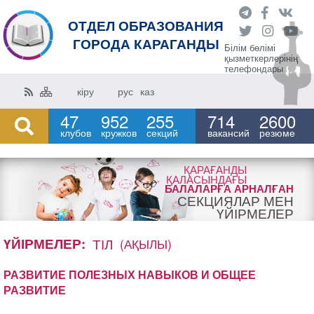
ОТДЕЛ ОБРАЗОВАНИЯ
ГОРОДА КАРАГАНДЫ
Білім бөлімі
қызметкерлерінің
телефондары
кіру
рус
каз
47
952
255
714
2600
клубов
кружков
секций
вакансий
резюме
ҚАРАҒАНДЫ
ҚАЛАСЫНДАҒЫ
БАЛАЛАРҒА АРНАЛҒАН
СЕКЦИЯЛАР МЕН
ҮЙІРМЕЛЕР
ҮЙІРМЕЛЕР:
ТІЛ
(АҚЫЛЫ)
РАЗВИТИЕ ПОЛЕЗНЫХ НАВЫКОВ И ОБЩЕЕ
РАЗВИТИЕ