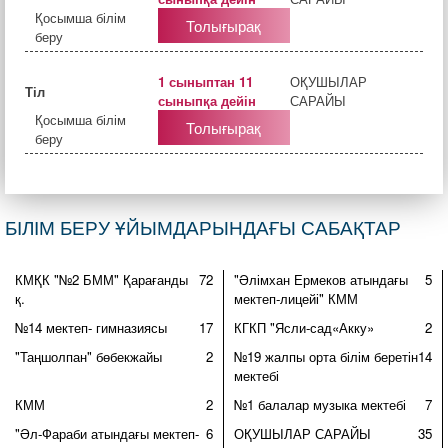
Қосымша білім
Толығырақ
беру
1 сыныптан 11
ОҚУШЫЛАР
Тіл
сыныпқа дейін
САРАЙЫ
Қосымша білім
Толығырақ
беру
БІЛІМ БЕРУ ҰЙЫМДАРЫНДАҒЫ САБАҚТАР
КМҚК "№2 БММ" Қарағанды
72
"Әлімхан Ермеков атындағы
5
қ.
мектеп-лицейі" КММ
№14 мектеп- гимназиясы
17
КГКП "Ясли-сад«Акку»
2
"Таңшолпан" бөбекжайы
2
№19 жалпы орта білім беретін
14
мектебі
КММ
2
№1 балалар музыка мектебі
7
"Әл-Фараби атындағы мектеп-
6
ОҚУШЫЛАР САРАЙЫ
35