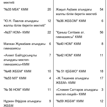
мектебі
"№33 МБК" КММ
20
Жақып Ақбаев атындағы
54
жалпы білім беретін мектебі
"Ю.Н. Павлов атындағы
12
"№36 ЖББОМ" КММ
6
жалпы білім беретін мектебі"
«№37 НОМ» КММ
22
"Қаныш Сәтбаев ат.
56
гимназиясы" КММ
Мағжан Жұмабаев атындағы
6
"№40 НОМ" КММ
8
гимназиясы
«Ахмет Байтұрсынұлы
7
"№42 НОМ" КММ
11
атындағы мектеп-
гимназиясы»КММ
"№48 ЖББМ" КММ
10
"№ 51 ҚББМО" КММ
18
"№53 МЛ" КММ
4
«Ж.Тәшенев атындағы
17
ЖББМ» КММ
"№ 56 НОМ" КММ
11
«Сләмия Саттаров атындағы
3
мектеп-лицейі» КММ
Нұркен Әбдіров атындағы
9
"№59 ЖББМ" КММ
12
ЖББМ