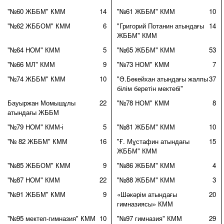
"№60 ЖББМ" КММ
14
"№61 ЖББМ" КММ
10
"№62 ЖББОМ" КММ
6
"Григорий Потанин атындағы
14
ЖББМ" КММ
"№64 НОМ" КММ
5
"№65 ЖББМ" КММ
53
"№66 МЛ" КММ
9
"№73 НОМ" КММ
7
"№74 ЖББМ" КММ
10
"Ә.Бөкейхан атындағы жалпы
37
білім беретін мектебі"
Бауыржан Момышұлы
22
"№78 НОМ" КММ
8
атындағы ЖББМ
"№79 НОМ" КММ-і
5
"№81 ЖББМ" КММ
10
"№ 82 ЖББМ" КММ
16
"Ғ. Мұстафин атындағы
15
ЖББМ" КММ
"№85 ЖББОМ" КММ
9
"№86 ЖББМ" КММ
4
"№87 НОМ" КММ
22
"№88 ЖББМ" КММ
3
"№91 ЖББМ" КММ
9
«Шәкәрім атындағы
20
гимназиясы» КММ
"№95 мектеп-гимназия" КММ
10
"№97 гимназия" КММ
29