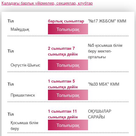
Қаладағы барлық үйірмелер, секциялар, клубтар
Тіл
барлық сыныптар
"№17 ЖББОМ" КММ
Толығырақ
Майқұдық
№5 қосымша білім
2 сыныптан 7
Тіл
беру мектеп-
сыныпқа дейін
орталығы
Толығырақ
Оңтүстік-Шығыс
1 сыныптан 5
Тіл
"№33 МБК" КММ
сыныпқа дейін
Толығырақ
Пришахтинск
1 сыныптан 11
ОҚУШЫЛАР
Тіл
сыныпқа дейін
САРАЙЫ
Қосымша білім
Толығырақ
беру