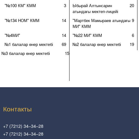
"№100 КМ" КММ
3
Ыбырай Алтынсарин
20
атындағы мектеп-лицейі
"№134 НОМ" КММ
14
"Мартбек Мамыраев атындағы
9
МИ" КММ
"№4МИ"
14
"№22 МИ" КММ
6
№1 балалар өнер мектебі
69
№2 балалар өнер мектебі
19
№3 балалар өнер мектебі
15
Контакты
+7 (7212) 34–34–28
+7 (7212) 34–34–28