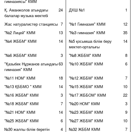
гимназиясы" КММ
Қ. Аманжолов атындағы
24
ДХШ №1
1
балалар музыка мектебі
Жас натуралистер станциясы
7
"№1 Гимназия" КММ
12
"№2 Лицей" КММ
13
"№3 гимназия" КММ
35
"№4 ЖББМ" КММ
14
№5 қосымша білім беру
14
мектеп-орталығы
"№6 ЖББМ" КММ
3
"№8 ЖББМ" КММ
8
"Қазыбек Нұржанов атындағы
63
"№10 ЖББМ" КММ
6
гимназия" КММ
"№11 НОМ" КММ
18
"№12 ЖББМ" КММ
7
"№13 ҚББМО " КММ
14
"№15 ЖББМ" КММ
10
"№16 ЖББМ" КММ
3
"№17 ЖББОМ" КММ
22
"№18 ЖББМ" КММ
7
"№20 НОМ" КММ
3
"№21 НОМ" КММ
14
"№23 ЖББМ" КММ
9
"№25 ЖББМ" КММ
6
"№27 ЖББМ" КММ
10
№30 жалпы білім беретін
4
№32 ЖББМ КММ
7