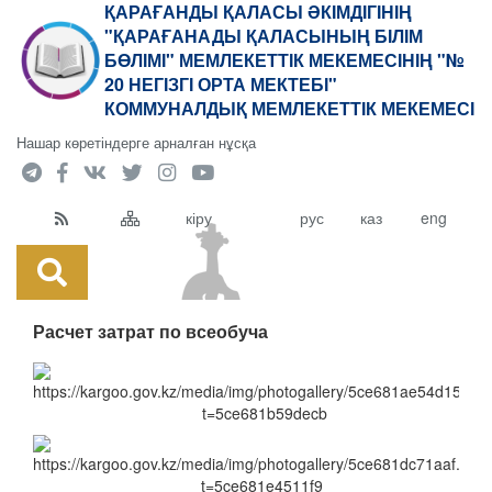
ҚАРАҒАНДЫ ҚАЛАСЫ ӘКІМДІГІНІҢ
"ҚАРАҒАНАДЫ ҚАЛАСЫНЫҢ БІЛІМ
БӨЛІМІ" МЕМЛЕКЕТТІК МЕКЕМЕСІНІҢ "№
20 НЕГІЗГІ ОРТА МЕКТЕБІ"
КОММУНАЛДЫҚ МЕМЛЕКЕТТІК МЕКЕМЕСІ
Нашар көретіндерге арналған нұсқа
кіру
рус
каз
eng
Расчет затрат по всеобуча