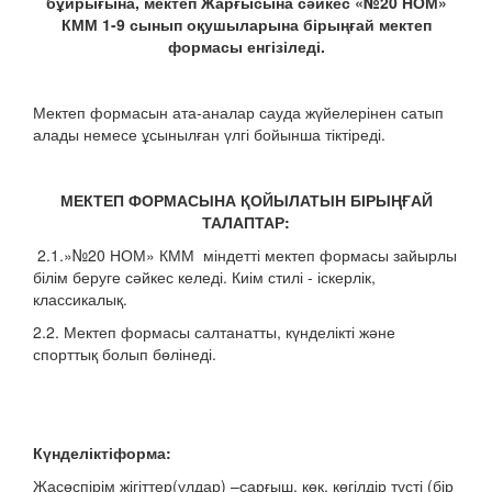
бұйрығына, мектеп Жарғысына сәйкес «№20 НОМ»
КММ 1-9 сынып оқушыларына бірыңғай мектеп
формасы енгізіледі.
Мектеп формасын ата-аналар сауда жүйелерінен сатып
алады немесе ұсынылған үлгі бойынша тіктіреді.
МЕКТЕП ФОРМАСЫНА ҚОЙЫЛАТЫН БІРЫҢҒАЙ
ТАЛАПТАР:
2.1.»№20 НОМ» КММ міндетті мектеп формасы зайырлы
білім беруге сәйкес келеді. Киім стилі - іскерлік,
классикалық.
2.2. Мектеп формасы салтанатты, күнделікті және
спорттық болып бөлінеді.
К
үнделіктіформа:
Жасөспірім жігіттер(ұлдар) –сарғыш, көк, көгілдір түсті (бір