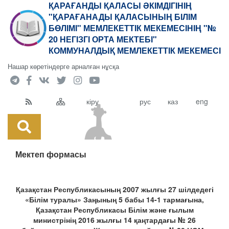
ҚАРАҒАНДЫ ҚАЛАСЫ ӘКІМДІГІНІҢ
"ҚАРАҒАНАДЫ ҚАЛАСЫНЫҢ БІЛІМ
БӨЛІМІ" МЕМЛЕКЕТТІК МЕКЕМЕСІНІҢ "№
20 НЕГІЗГІ ОРТА МЕКТЕБІ"
КОММУНАЛДЫҚ МЕМЛЕКЕТТІК МЕКЕМЕСІ
Нашар көретіндерге арналған нұсқа
кіру
рус
каз
eng
Мектеп формасы
Қазақстан Республикасының 2007 жылғы 27 шілдедегі
«
Білім туралы»
Заңы
ны
ң 5 бабы 14-1 тармағына,
Қазақстан Республикасы Білім және ғылым
министрінің 2016 жылғы 14 қаңтардағы № 26