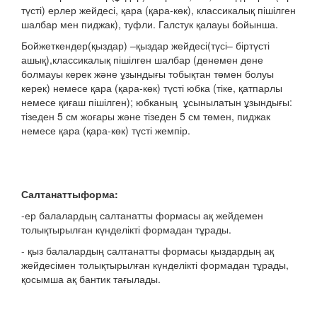
түсті) ерлер жейдесі, қара (қара-көк), классикалық пішілген
шалбар мен пиджак), туфли. Галстук қалауы бойынша.
Бойжеткендер(қыздар) –қыздар жейдесі(түсі– біртүсті
ашық),классикалық пішілген шалбар (денемен дене
болмауы керек және ұзындығы тобықтан төмен болуы
керек) немесе қара (қара-көк) түсті юбка (тіке, қатпарлы
немесе қиғаш пішілген); юбканың ұсынылатын ұзындығы:
тізеден 5 см жоғары және тізеден 5 см төмен, пиджак
немесе қара (қара-көк) түсті жемпір.
Салтанатты
форма:
-ер балалардың салтанатты формасы ақ жейдемен
толықтырылған күнделікті формадан тұрады.
- қыз балалардың салтанатты формасы қыздардың ақ
жейдесімен толықтырылған күнделікті формадан тұрады,
қосымша ақ бантик тағылады.