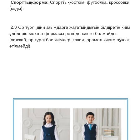
Спорт
тық
форма:
Спорттықкостюм, футболка, кроссовки
(кеды).
2.3 Әр түрлі діни ағымдарға жататындығын білдіретін киім
үлгілерін мектеп формасы ретінде киюге болмайды
(хиджаб, әр түрлі бас киімдер: тақия, орамал киюге рұқсат
етілмейді).