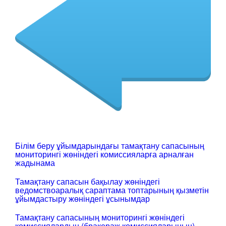
Білім беру ұйымдарындағы тамақтану сапасының
мониторингі жөніндегі комиссияларға арналған
жадынама
Тамақтану сапасын бақылау жөніндегі
ведомствоаралық сараптама топтарының қызметін
ұйымдастыру жөніндегі ұсынымдар
Тамақтану сапасының мониторингі жөніндегі
комиссиялардың (бракераж комиссияларының)