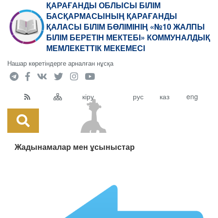
ҚАРАҒАНДЫ ОБЛЫСЫ БІЛІМ
БАСҚАРМАСЫНЫҢ ҚАРАҒАНДЫ
ҚАЛАСЫ БІЛІМ БӨЛІМІНІҢ «№10 ЖАЛПЫ
БІЛІМ БЕРЕТІН МЕКТЕБІ» КОММУНАЛДЫҚ
МЕМЛЕКЕТТІК МЕКЕМЕСІ
Нашар көретіндерге арналған нұсқа
кіру
рус
каз
eng
Жадынамалар мен ұсыныстар