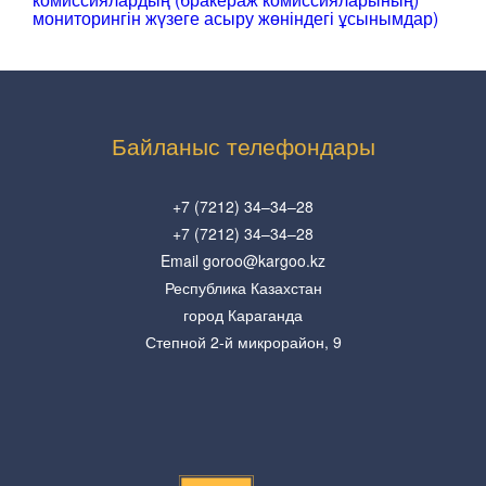
мониторингін жүзеге асыру жөніндегі ұсынымдар)
Байланыс телефондары
+7 (7212) 34–34–28
+7 (7212) 34–34–28
Email goroo@kargoo.kz
Республика Казахстан
город Караганда
Степной 2-й микрорайон, 9