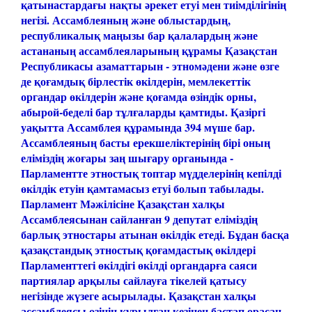
қатынастардағы нақты әрекет етуі мен тиімділігінің
негізі.
Ассамблеяның және облыстардың,
республикалық маңызы бар қалалардың және
астананың ассамблеяларының құрамы Қазақстан
Республикасы азаматтарын - этномәдени және өзге
де қоғамдық бірлестік өкілдерін, мемлекеттік
органдар өкілдерін және қоғамда өзіндік орны,
абырой-беделі бар тұлғаларды қамтиды.
Қазіргі
уақытта Ассамблея құрамында 394 мүше бар.
Ассамблеяның басты ерекшеліктерінің бірі оның
еліміздің жоғары заң шығару органында -
Парламентте этностық топтар мүдделерінің кепілді
өкілдік етуін қамтамасыз етуі болып табылады.
Парламент Мәжілісіне Қазақстан халқы
Ассамблеясынан сайланған 9 депутат еліміздің
барлық этностары атынан өкілдік етеді. Бұдан басқа
қазақстандық этностық қоғамдастық өкілдері
Парламенттегі өкілдігі өкілді органдарға саяси
партиялар арқылы сайлауға тікелей қатысу
негізінде жүзеге асырылады.
Қазақстан халқы
ассамблеясы өзінің құрылған кезінен бастап орасан