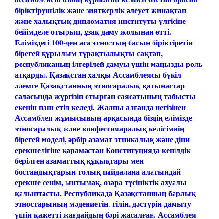
біріктірушілік және зияткерлік әлеует жинақтап
және халықтық дипломатия институты үлгісіне
бейімделе отырып, ұзақ даму жолынан өтті.
Еліміздегі 100-ден аса этностың басын біріктіретін
бірегей құрылым тұрақтылықты сақтап,
республиканың ілгерілей дамуы үшін маңызды роль
атқарды. Қазақстан халқы Ассамблеясы бүкіл
әлемге Қазақстанның этносаралық қатынастар
саласында жүргізіп отырған саясатының табысты
екенін паш етіп келеді.
Жалпы алғанда негізінен
Ассамблея жұмысының арқасында біздің елімізде
этносаралық және конфессияаралық келісімнің
бірегей моделі, әрбір азамат этникалық және діни
ерекшелігіне қарамастан Конституцияда кепілдік
берілген азаматтық құқықтары мен
бостандықтарын толық пайдалана алатындай
ерекше сенім, ынтымақ, өзара түсініктік ахуалы
қалыптасты.
Республикада Қазақстанның барлық
этностарының мәдениетін, тілін, дәстүрін дамыту
үшін қажетті жағдайдың бәрі жасалған. Ассамблея