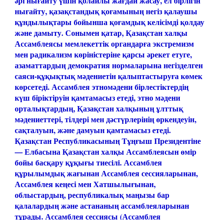
әрі нығайту үшін қолайлы жағдай жасау, ел бірлігін
нығайту, қазақстандық қоғамының негіз қалаушы
құндылықтары бойынша қоғамдық келісімді қолдау
және дамыту. Сонымен қатар, Қазақстан халқы
Ассамблеясы мемлекеттік органдарға экстремизм
мен радикализм көріністеріне қарсы әрекет етуге,
азаматтардың демократия нормаларына негізделген
саяси-құқықтық мәдениетін қалыптастыруға көмек
көрсетеді. Ассамблея этномәдени бірлестіктердің
күш біріктіруін қамтамасыз етеді, этно мәдени
орталықтардың, Қазақстан халқының ұлттық
мәдениеттері, тілдері мен дәстүрлерінің өркендеуін,
сақталуын, және дамуын қамтамасыз етеді.
Қазақстан Республикасының Тұңғыш Президентiне
— Елбасына Қазақстан халқы Ассамблеясын өмiр
бойы басқару құқығы тиесiлi.
Ассамблея
құрылымдық жағынан Ассамблея сессияларынан,
Ассамблея кеңесі мен Хатшылығынан,
облыстардың, республикалық маңызы бар
қалалардың және астананың ассамблеяларынан
тұрады.
Ассамблея сессиясы (Ассамблея