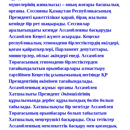
мүшелерінің жиналысы) – оның жоғары басшылық
органы. Сессияны Қазақстан Республикасының
Президенті қажеттілікке қарай, бірақ жылына
кемінде бір рет шақырады.
Сессиялар
аралығындағы кезеңде Ассамблеяны басқаруды
Ассамблея Кеңесі жүзеге асырады. Кеңеске
республикалық этномәдени бірлестіктердің өкілдері,
қоғам қайраткерлері, Парламент депутаттары,
министрлер, облыс әкімдері енеді.
Ассамблея
Төрағасының этномәдени бiрлестiктерден
тағайындалатын орынбасарлары алмастыру
тәртiбiмен Кеңестiң ұсынымының негiзiнде ҚР
Президентiнiң өкiмiмен тағайындалады.
Ассамблеяның жұмыс органы Ассамблея
Хатшылығы Президент Әкiмшiлiгiнiң
құрылымында дербес құрылымдық бөлiм болып
табылады. Хатшылықты бiр мезгiлде Ассамблея
Төрағасының орынбасары болып табылатын
Хатшылық меңгерушiсi басқарады. Осы тетіктер
Ассамблеяның мемлекеттік басқару мен қоғамдық