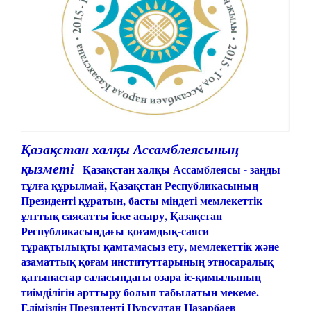
Қазақстан халқы Ассамблеясының
қызметі
Қазақстан халқы Ассамблеясы - заңды
тұлға құрылмай, Қазақстан Республикасының
Президенті құратын, басты міндеті мемлекеттік
ұлттық саясатты іске асыру, Қазақстан
Республикасындағы қоғамдық-саяси
тұрақтылықты қамтамасыз ету, мемлекеттік және
азаматтық қоғам институттарының этносаралық
қатынастар саласындағы өзара іс-қимылының
тиімділігін арттыру болып табылатын мекеме.
Еліміздің Президенті Нұрсұлтан Назарбаев