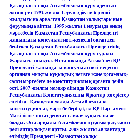
Қазақстан халқы Ассамблеясын құру идеясын
алғаш рет 1992 жылы Тәуелсіздіктің бірінші
жылдығына арналған Қазақстан халықтарының
форумында айтты. 1995 жылғы 1 наурызда оның
мәртебесін Қазақстан Республикасы Президенті
жанындағы консультативті-кеңесші орган деп
бекіткен Қазақстан Республикасы Президентінің
Қазақстан халқы Ассамблеясын құру туралы
Жарлығы шықты.
Өз тарихында Ассамблея ҚР
Президенті жанындағы консультативті-кеңесші
органнан мықты құқықтық негізге және қоғамдық-
саяси мәртебеге ие конституциялық органға дейін
өсті.
2007 жылғы мамыр айында Қазақстан
Республикасы Конституциясына бірқатар өзгерістер
енгізілді. Қазақстан халқы Ассамблеясына
конституциялық мәртебе берілді, ол ҚР Парламенті
Мәжілісіне тоғыз депутат сайлау құқығына ие
болды. Осы арқылы Ассамблеяның қоғамдық-саяси
рөлі айтарлықтай артты.
2008 жылғы 20 қаңтарда
еліміздің Президенті «Қазақстан халқы