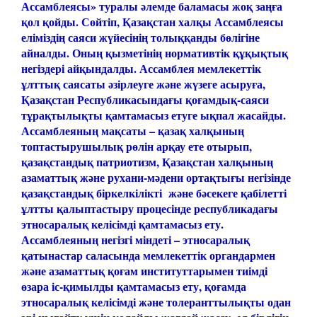
Ассамблеясы» туралы әлемде баламасы жоқ заңға
қол қойды. Сөйтіп, Қазақстан халқы Ассамблеясы
еліміздің саяси жүйесінің толыққанды бөлігіне
айналды. Оның қызметінің нормативтік құқықтық
негіздері айқындалды.
Ассамблея мемлекеттік
ұлттық саясаты әзірлеуге және жүзеге асыруға,
Қазақстан Республикасындағы қоғамдық-саяси
тұрақтылықты қамтамасыз етуге ықпал жасайды.
Ассамблеяның мақсаты – қазақ халқының
топтастырушылық рөлін арқау ете отырып,
қазақстандық патриотизм, Қазақстан халқының
азаматтық және рухани-мәдени ортақтығы негізінде
қазақстандық біркелкілікті және бәсекеге қабілетті
ұлтты қалыптастыру процесінде республикадағы
этносаралық келісімді қамтамасыз ету.
Ассамблеяның негізгі міндеті – этносаралық
қатынастар саласында мемлекеттік органдармен
және азаматтық қоғам институттарымен тиімді
өзара іс-қимылды қамтамасыз ету, қоғамда
этносаралық келісімді және толеранттылықты одан