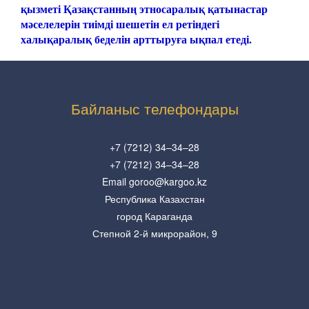
қызметі Қазақстанның этносаралық қатынастар
мәселелерін тиімді шешетін ел ретіндегі
халықаралық беделін арттыруға ықпал етеді.
Байланыс телефондары
+7 (7212) 34–34–28
+7 (7212) 34–34–28
Email goroo@kargoo.kz
Республика Казахстан
город Караганда
Степной 2-й микрорайон, 9