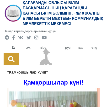
ҚАРАҒАНДЫ ОБЛЫСЫ БІЛІМ
БАСҚАРМАСЫНЫҢ ҚАРАҒАНДЫ
ҚАЛАСЫ БІЛІМ БӨЛІМІНІҢ «№10 ЖАЛПЫ
БІЛІМ БЕРЕТІН МЕКТЕБІ» КОММУНАЛДЫҚ
МЕМЛЕКЕТТІК МЕКЕМЕСІ
Нашар көретіндерге арналған нұсқа
кіру
рус
каз
eng
"Қамқоршылар күні!"
Қамқоршылар күні!