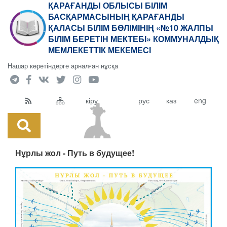
ҚАРАҒАНДЫ ОБЛЫСЫ БІЛІМ
БАСҚАРМАСЫНЫҢ ҚАРАҒАНДЫ
ҚАЛАСЫ БІЛІМ БӨЛІМІНІҢ «№10 ЖАЛПЫ
БІЛІМ БЕРЕТІН МЕКТЕБІ» КОММУНАЛДЫҚ
МЕМЛЕКЕТТІК МЕКЕМЕСІ
Нашар көретіндерге арналған нұсқа
кіру
рус
каз
eng
Нұрлы жол - Путь в будущее!