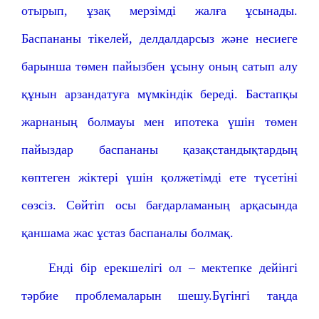
отырып, ұзақ мерзімді жалға ұсынады.
Баспананы тікелей, делдалдарсыз және несиеге
барынша төмен пайызбен ұсыну оның сатып алу
құнын арзандатуға мүмкіндік береді. Бастапқы
жарнаның болмауы мен ипотека үшін төмен
пайыздар баспананы қазақстандықтардың
көптеген жіктері үшін қолжетімді ете түсетіні
сөзсіз. Сөйтіп осы бағдарламаның арқасында
қаншама жас ұстаз баспаналы болмақ.
Енді бір ерекшелігі ол – мектепке дейінгі
тәрбие проблемаларын шешу.Бүгінгі таңда