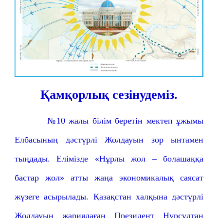
Қамқорлық сезінудеміз.
№10 жалы білім беретін мектеп ұжымы
Елбасының дәстүрлі Жолдауын зор ынтамен
тыңдады. Елімізде «Нұрлы жол – болашаққа
бастар жол» атты жаңа экономикалық саясат
жүзеге асырылады. Қазақстан халқына дәстүрлі
Жолдауын жариялаған Президент Нұрсұлтан