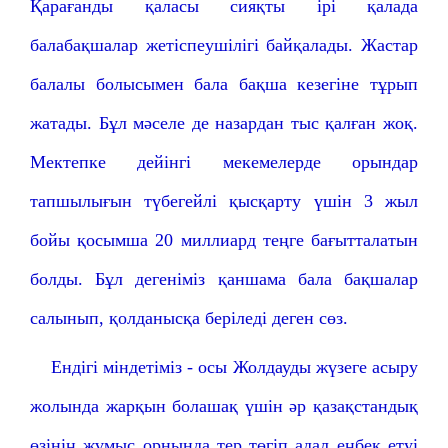
Қарағанды қаласы сияқты ірі қалада
балабақшалар жетіспеушілігі байқалады. Жастар
балалы болысымен бала бақша кезегіне тұрып
жатады. Бұл мәселе де назардан тыс қалған жоқ.
Мектепке дейінгі мекемелерде орындар
тапшылығын түбегейлі қысқарту үшін 3 жыл
бойы қосымша 20 миллиард теңге бағытталатын
болды. Бұл дегеніміз қаншама бала бақшалар
салынып, қолданысқа беріледі деген сөз.
Ендігі міндетіміз - осы Жолдауды жүзеге асыру
жолында жарқын болашақ үшін әр қазақстандық
өзінің жұмыс орнында тер төгіп адал еңбек етуі