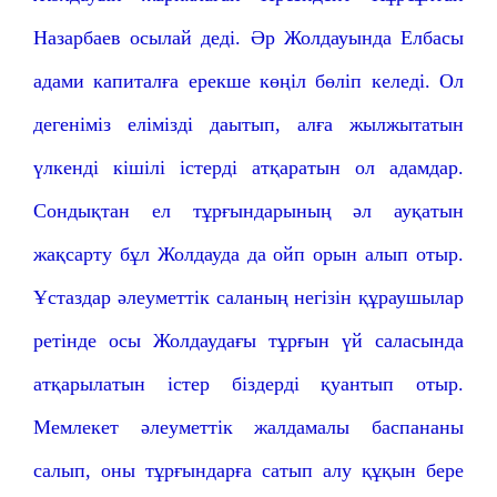
Назарбаев осылай деді. Әр Жолдауында Елбасы
адами капиталға ерекше көңіл бөліп келеді. Ол
дегеніміз елімізді даытып, алға жылжытатын
үлкенді кішілі істерді атқаратын ол адамдар.
Сондықтан ел тұрғындарының әл ауқатын
жақсарту бұл Жолдауда да ойп орын алып отыр.
Ұстаздар әлеуметтік саланың негізін құраушылар
ретінде осы Жолдаудағы тұрғын үй саласында
атқарылатын істер біздерді қуантып отыр.
Мемлекет әлеуметтік жалдамалы баспананы
салып, оны тұрғындарға сатып алу құқын бере