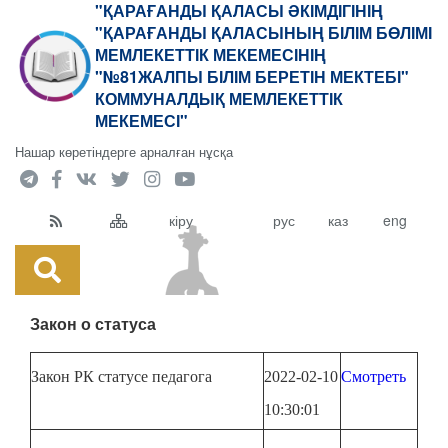
"ҚАРАҒАНДЫ ҚАЛАСЫ ӘКІМДІГІНІҢ
"ҚАРАҒАНДЫ ҚАЛАСЫНЫҢ БІЛІМ БӨЛІМІ
МЕМЛЕКЕТТІК МЕКЕМЕСІНІҢ
"№81ЖАЛПЫ БІЛІМ БЕРЕТІН МЕКТЕБІ"
КОММУНАЛДЫҚ МЕМЛЕКЕТТІК
МЕКЕМЕСІ"
Нашар көретіндерге арналған нұсқа
кіру
рус
каз
eng
Закон о статуса
Закон РК статусе педагога
2022-02-10
Смотреть
10:30:01