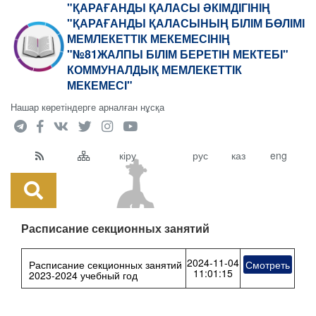
"ҚАРАҒАНДЫ ҚАЛАСЫ ӘКІМДІГІНІҢ
"ҚАРАҒАНДЫ ҚАЛАСЫНЫҢ БІЛІМ БӨЛІМІ
МЕМЛЕКЕТТІК МЕКЕМЕСІНІҢ
"№81ЖАЛПЫ БІЛІМ БЕРЕТІН МЕКТЕБІ"
КОММУНАЛДЫҚ МЕМЛЕКЕТТІК
МЕКЕМЕСІ"
Нашар көретіндерге арналған нұсқа
кіру
рус
каз
eng
Расписание секционных занятий
2024-11-04
Расписание секционных занятий
Смотреть
11:01:15
2023-2024 учебный год