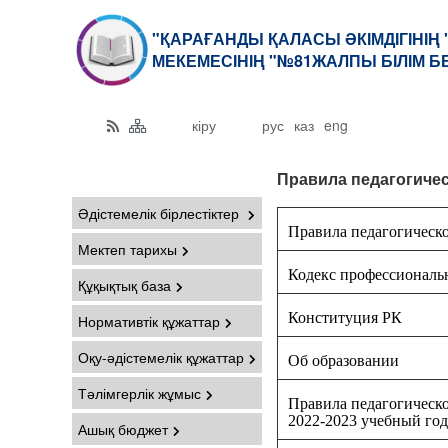
"ҚАРАҒАНДЫ ҚАЛАСЫ ӘКІМДІГІНІҢ
МЕКЕМЕСІНІҢ "№81ЖАЛПЫ БІЛІМ Б
кіру
рус
каз
eng
Правила педагогичес
Әдістемелік бірлестіктер
Правила педагогическ
Мектеп тарихы
Кодекс профессиональ
Құқықтық база
Конституция РК
Нормативтік құжаттар
Оқу-әдістемелік құжаттар
Об образовании
Тәлімгерлік жұмыс
Правила педагогическ
2022-2023 учебный год
Ашық бюджет