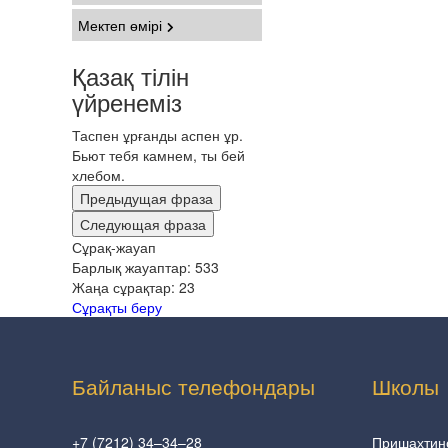
Мектеп өмірі
Қазақ тілін
үйренеміз
Таспен ұрғанды аспен ұр.
Бьют тебя камнем, ты бей
хлебом.
Предыдущая фраза
Следующая фраза
Сұрақ-жауап
Барлық жауаптар:
533
Жаңа сұрақтар:
23
Сұрақты беру
Байланыс телефондары
Школы
+7 (7212) 34–34–28
Пришахтин