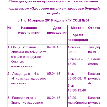
План декадника по организации школьного питания
под девизом «Здоровое питание – здоровье будущей
нации!»
с 1по 10 апреля 2016 года в КГУ СОШ №54
№
Название
Дата
Место и
Ответстве
мероприятия
проведения
время
проведения
1
Общешкольная
04.04.16
1 смена
Зам.директ
линейка на тему: «Что
-08.00
по ВР
я знаю о продуктах
2 смена –
1 смена – 8
богатых
13.30
смена - 5кл
витаминами?»
2
Лекция для 1-4 кл
05.04.16
1 см. –
Классные
«Пирамида здорового
08.00-08.10
руководител
питания»
4кл
2 см. –
13.30-13.40
3
Ролевая игра «
06.04.16
12.20-
Классные
Значение здорового
кл.кабинеты
руководител