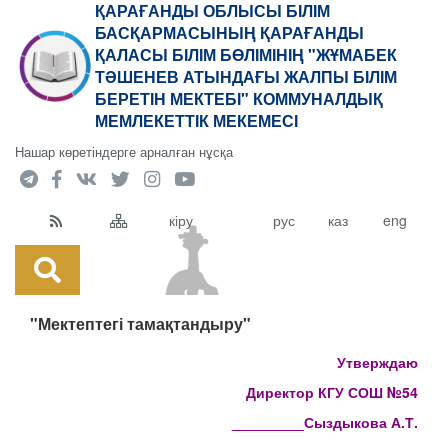
ҚАРАҒАНДЫ ОБЛЫСЫ БІЛІМ
БАСҚАРМАСЫНЫҢ ҚАРАҒАНДЫ
ҚАЛАСЫ БІЛІМ БӨЛІМІНІҢ "ЖҰМАБЕК
ТӘШЕНЕВ АТЫНДАҒЫ ЖАЛПЫ БІЛІМ
БЕРЕТІН МЕКТЕБІ" КОММУНАЛДЫҚ
МЕМЛЕКЕТТІК МЕКЕМЕСІ
Нашар көретіндерге арналған нұсқа
кіру
рус
каз
eng
"Мектептегі тамақтандыру"
Утверждаю
Директор КГУ СОШ №54
_________Сыздыкова А.Т.