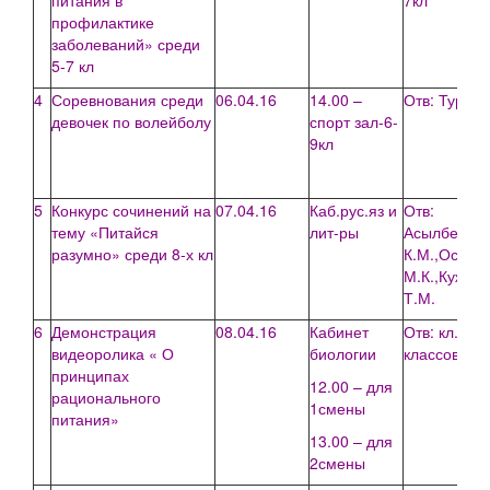
питания в
7кл
профилактике
заболеваний» среди
5-7 кл
4
Соревнования среди
06.04.16
14.00 –
Отв: Турлин
девочек по волейболу
спорт зал-6-
9кл
5
Конкурс сочинений на
07.04.16
Каб.рус.яз и
Отв:
тему «Питайся
лит-ры
Асылбекова
разумно» среди 8-х кл
К.М.,Оспан
М.К.,Кужин
Т.М.
6
Демонстрация
08.04.16
Кабинет
Отв: кл.рук.
видеоролика « О
биологии
классов
принципах
12.00 – для
рационального
1смены
питания»
13.00 – для
2смены