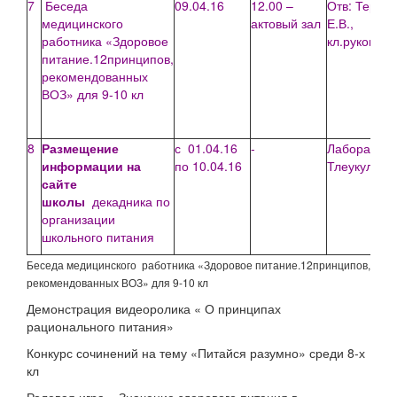
7
Беседа
09.04.16
12.00 –
Отв: Тереш
медицинского
актовый зал
Е.В.,
работника «Здоровое
кл.руковод
питание.12принципов,
рекомендованных
ВОЗ» для 9-10 кл
8
Размещение
с 01.04.16
-
Лаборант-
информации на
по 10.04.16
Тлеукулова 
сайте
школы
декадника по
организации
школьного питания
Беседа медицинского работника «Здоровое питание.12принципов,
рекомендованных ВОЗ» для 9-10 кл
Демонстрация видеоролика « О принципах
рационального питания»
Конкурс сочинений на тему «Питайся разумно» среди 8-х
кл