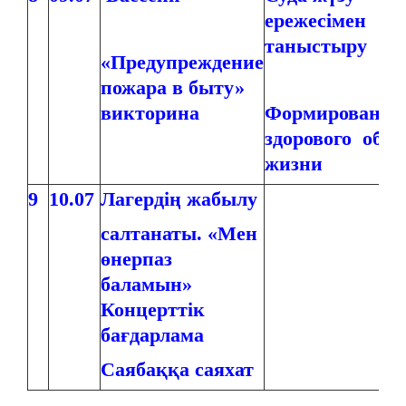
ережесімен
таныстыру
«Предупреждение
пожара в быту»
викторина
Формирование
здорового обра
жизни
9
10.07
Лагердің жабылу
салтанаты. «Мен
өнерпаз
баламын»
Концерттік
бағдарлама
Саябаққа саяхат