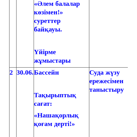
«Әлем балалар
көзімен!»
суреттер
байқауы.
Үйірме
жұмыстары
2
30.06.
Бассейн
Суда жүзу
ережесімен
таныстыру
Тақырыптық
сағат:
«Нашақорлық
қоғам дерті!»