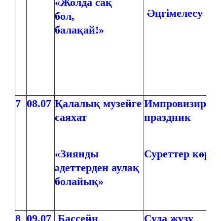
«Жолда сақ
Әңгімелесу
бол,
балақай!»
7
08.07
Қалалық музейге
Импровизиров
саяхат
праздник
«Зиянды
Суреттер көрме
әдеттерден аулақ
болайық»
8
09.07
Бассейн
Суда жүзу