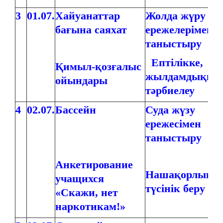
3
01.07.
Хайуанаттар
Жолда жүру
бағына саяхат
ережелерімен
таныстыру
Ептілікке,
Қимыл-қозғалыс
жылдамдыққа
ойындары
тәрбиелеу
4
02.07.
Бассейн
Суда жүзу
ережесімен
таныстыру
Анкетирование
Нашақорлық 
учащихся
түсінік беру
«Скажи, нет
наркотикам!»