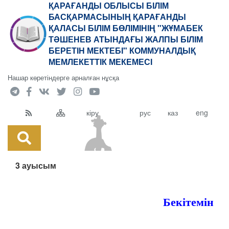
ҚАРАҒАНДЫ ОБЛЫСЫ БІЛІМ
БАСҚАРМАСЫНЫҢ ҚАРАҒАНДЫ
ҚАЛАСЫ БІЛІМ БӨЛІМІНІҢ "ЖҰМАБЕК
ТӘШЕНЕВ АТЫНДАҒЫ ЖАЛПЫ БІЛІМ
БЕРЕТІН МЕКТЕБІ" КОММУНАЛДЫҚ
МЕМЛЕКЕТТІК МЕКЕМЕСІ
Нашар көретіндерге арналған нұсқа
кіру
рус
каз
eng
3 ауысым
Бекітемін