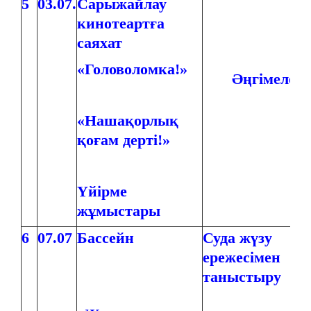
5
03.07.
Сарыжайлау
кинотеартға
саяхат
«Головоломка!»
Әңгімелесу
«Нашақорлық
қоғам дерті!»
Үйірме
жұмыстары
6
07.07
Бассейн
Суда жүзу
ережесімен
таныстыру