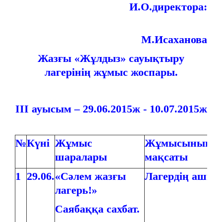
И.О.директора:
М.Исаханова
Жазғы «Жұлдыз» сауықтыру
лагерінің жұмыс жоспары.
ІІІ ауысым – 29.06.2015ж - 10.07.2015ж
№
Күні
Жұмыс
Жұмысының
шаралары
мақсаты
1
29.06.
«Сәлем жазғы
Лагердің ашы
лагерь!»
Саябаққа сахбат.