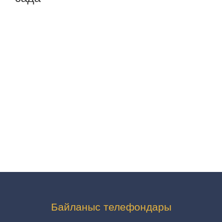
Байланыс телефондары