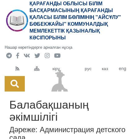
ҚАРАҒАНДЫ ОБЛЫСЫ БІЛІМ
БАСҚАРМАСЫНЫҢ ҚАРАҒАНДЫ
ҚАЛАСЫ БІЛІМ БӨЛІМІНІҢ "АЙСҰЛУ"
БӨБЕКЖАЙЫ" КОММУНАЛДЫҚ
МЕМЛЕКЕТТІК ҚАЗЫНАЛЫҚ
КӘСІПОРЫНЫ
Нашар көретіндерге арналған нұсқа
кіру
рус
каз
eng
Балабақшаның
әкімшілігі
Дәреже:
Администрация детского
сада