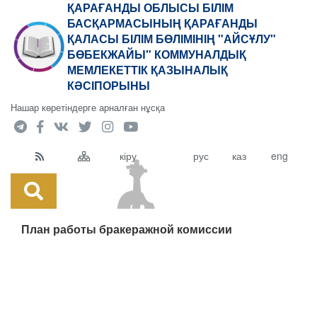
ҚАРАҒАНДЫ ОБЛЫСЫ БІЛІМ
БАСҚАРМАСЫНЫҢ ҚАРАҒАНДЫ
ҚАЛАСЫ БІЛІМ БӨЛІМІНІҢ "АЙСҰЛУ"
БӨБЕКЖАЙЫ" КОММУНАЛДЫҚ
МЕМЛЕКЕТТІК ҚАЗЫНАЛЫҚ
КӘСІПОРЫНЫ
Нашар көретіндерге арналған нұсқа
кіру
рус
каз
eng
План работы бракеражной комиссии