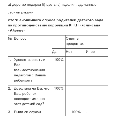
а) дорогие подарки б) цветы в) изделия, сделанные
своими руками
Итоги анонимного опроса родителей детского сада
по противодействию коррупции
КГКП «ясли-сада
«Айсұлу»
№
Вопрос
Ответ в
процентах
Да
Нет
Иное
1.
Удовлетворяют ли
100%
-
Вас
взаимоотношения
педагогов с Вашим
ребенком?
2.
Довольны ли Вы, что
100%
Ваш ребенок
посещает именно
этот детский сад?
3.
Были ли случаи
100%
-