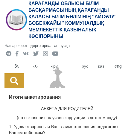
ҚАРАҒАНДЫ ОБЛЫСЫ БІЛІМ
БАСҚАРМАСЫНЫҢ ҚАРАҒАНДЫ
ҚАЛАСЫ БІЛІМ БӨЛІМІНІҢ "АЙСҰЛУ"
БӨБЕКЖАЙЫ" КОММУНАЛДЫҚ
МЕМЛЕКЕТТІК ҚАЗЫНАЛЫҚ
КӘСІПОРЫНЫ
Нашар көретіндерге арналған нұсқа
кіру
рус
каз
eng
Итоги анкетирования
АНКЕТА ДЛЯ РОДИТЕЛЕЙ
(по выявлению случаев коррупции в детском саду)
1. Удовлетворяют ли Вас взаимоотношения педагогов с
Вашим ребенком?