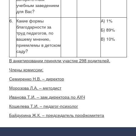
учебным заведением
для Вас?
6.
Какие формы
А) 1%
благодарности за
Б) 89%
труд педагогов, по
вашему мнению,
В) 10%
приемлемы в детском
саду?
В анкетировании приняли участие 298 родителей.
Члены комиссии:
Семиренко Н.В. – директор
Морозова Л.А. – методист
Иванова Т.И. – зам.директора по АХЧ
Кошелева Т.И. – педагог-психолог
Байдурина Ж.К. – председатель профкомитета