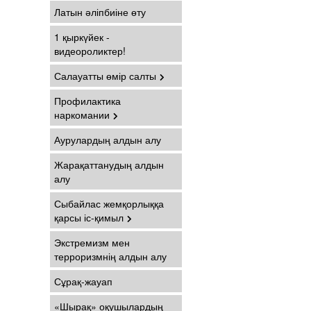
Латын әліпбиіне өту
1 қыркүйек -
видеороликтер!
Салауатты өмір салты
Профилактика
наркомании
Аурулардың алдын алу
Жарақаттанудың алдын
алу
Сыбайлас жемқорлыққа
қарсы іс-қимыл
Экстремизм мен
терроризмнің алдын алу
Сұрақ-жауап
«Шырақ» оқушылардың