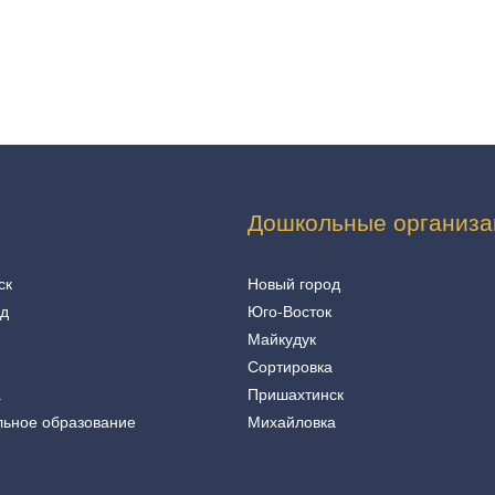
Дошкольные организа
ск
Новый город
од
Юго-Восток
Майкудук
Сортировка
а
Пришахтинск
льное образование
Михайловка