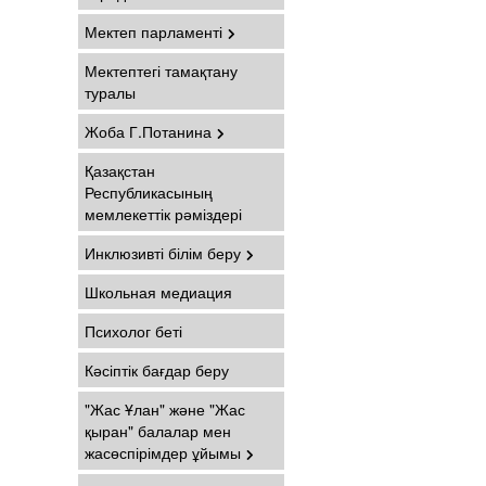
Мектеп парламенті
Мектептегі тамақтану
туралы
Жоба Г.Потанина
Қазақстан
Республикасының
мемлекеттік рәміздері
Инклюзивті білім беру
Школьная медиация
Психолог беті
Кәсіптік бағдар беру
"Жас Ұлан" және "Жас
қыран" балалар мен
жасөспірімдер ұйымы