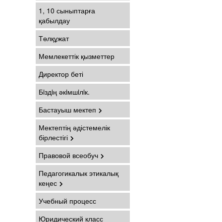
1, 10 сыныптарға
қабылдау
Төлқұжат
Мемлекеттік қызметтер
Директор беті
Бiздiң әкiмшiлiк.
Бастауыш мектеп
Мектептің әдістемелік
бірлестігі
Правовой всеобуч
Педагогикалык этикалық
кеңес
Учебный процесс
Юридический класс