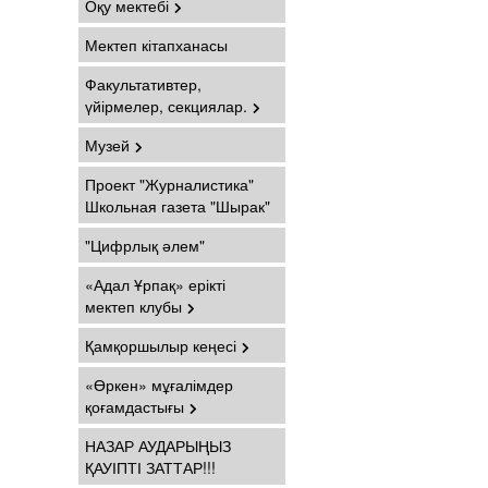
Оқу мектебі
Мектеп кітапханасы
Факультативтер,
үйірмелер, секциялар.
Музей
Проект "Журналистика"
Школьная газета "Шырак"
"Цифрлық әлем"
«Адал Ұрпақ» ерікті
мектеп клубы
Қамқоршылыр кеңесі
«Өркен» мұғалімдер
қоғамдастығы
НАЗАР АУДАРЫҢЫЗ
ҚАУІПТІ ЗАТТАР!!!