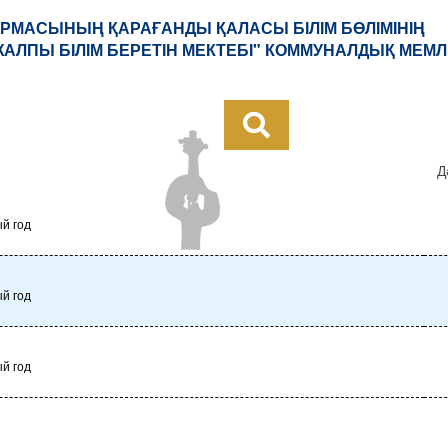
РМАСЫНЫҢ ҚАРАҒАНДЫ ҚАЛАСЫ БІЛІМ БӨЛІМІНІҢ
АЛПЫ БІЛІМ БЕРЕТІН МЕКТЕБІ" КОММУНАЛДЫҚ МЕМЛ
Д
ый год
ый год
ый год