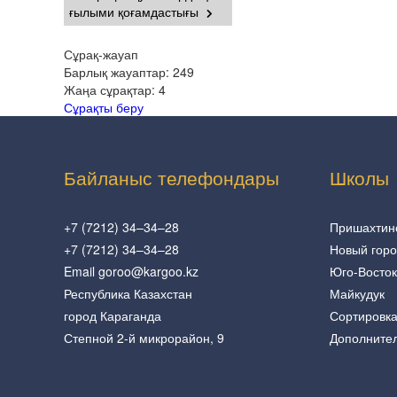
ғылыми қоғамдастығы
Сұрақ-жауап
Барлық жауаптар:
249
Жаңа сұрақтар:
4
Сұрақты беру
Байланыс телефондары
Школы
+7 (7212) 34–34–28
Пришахтин
+7 (7212) 34–34–28
Новый гор
Email goroo@kargoo.kz
Юго-Восток
Республика Казахстан
Майкудук
город Караганда
Сортировк
Степной 2-й микрорайон, 9
Дополните