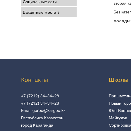
Социальные сети
вторая к
Без кате
Вакантные места
молодых
Контакты
Школы
+7 (7212) 34–34–28
Пришахтин
+7 (7212) 34–34–28
Новый гор
Email goroo@kargoo.kz
Юго-Восток
Республика Казахстан
Майкудук
город Караганда
Сортировк