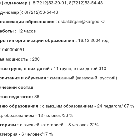
 (код+номер
): 8(7212)53-30-01, 8(7212)53-54-43
од+номер
): 8(7212)53-54-43
организации образования
: dsbaldirgan@kargoo.kz
аботы :
12 часов
крытия организации образования :
16.12.2004 год
1040004051
ая мощность :
280
во групп, в них детей :
11 групп, в них детей 310
спитания и обучения :
смешанный (казахский, русский)
ический состав
тво педагогов:
36
овню образования :
с высшим образованием - 24 педагога/ 67 %
ц. образованием - 12 человек /33 %
егориям :
с высшей категорией – 8 человек 22%
атегория - 6 человек/17 %