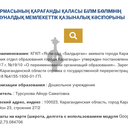
РМАСЫНЫҢ ҚАРАҒАНДЫ ҚАЛАСЫ БІЛІМ БӨЛІМІНІҢ
УНАЛДЫҚ МЕМЛЕКЕТТІК ҚАЗЫНАЛЫҚ КӘСІПОРЫНЫ
наименование
: КГКП «Ясли-сад «Балдырган» акимата города Кар
ия отдел образования города Караганды» утвержден постановлен
17 г. №19/10 «О переименовании организаций образования». Заре
Карагандинской области справка о государственной перерегистрац
18 №4155-1930-01-ГП.
анизации образования
: Дошкольное учреждение
дитель
: Турсунова Айнур Саматовна
ский адрес, индекс
: 100023, Карагандинская область, город Кар
он 23, строение 27/2
аты на карте (широта, долгота с использованием модуля
Goog
2,73.084706