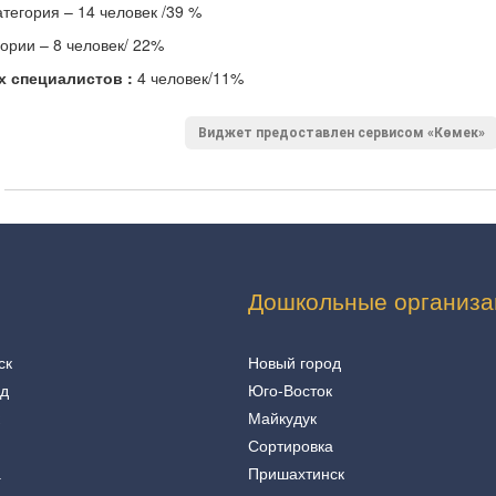
атегория – 14 человек /39 %
гории – 8 человек/ 22%
 специалистов :
4 человек/11%
Виджет предоставлен сервисом «Көмек»
Дошкольные организа
ск
Новый город
од
Юго-Восток
Майкудук
Сортировка
а
Пришахтинск