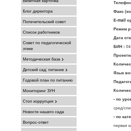
Визитная карточка
Телефон
Блог директора
Факс (к
Е-mail 
Попечительский совет
Режим р
Список работников
Дата от
Совет по педагогической
БИН :
04
этике
Проектн
Методическая база
Количест
Детский сад: питание
Язык во
Годовой план по питанию
Педагог
Количес
Мониторинг ЗУН
- по ур
Стоп коррупция
сред/спе
Новости нашего сада
- по кат
Вопрос-ответ
первая к