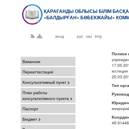
ҚАРАҒАНДЫ ОБЛЫСЫ БІЛІМ БАСҚА
«БАЛДЫРҒАН» БӨБЕКЖАЙЫ» КОММ
вход
рус
каз
eng
Полное 
учрежден
Вакансии
17.05.20
юстиции 
Переаттестация
20.03.20
Консультативный пункт
Тип орг
План работы
Руково
консультативного пункта
Юридиче
микрорай
Паспорт
Координ
Бюджет
49.91446