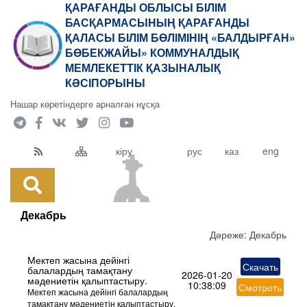
ҚАРАҒАНДЫ ОБЛЫСЫ БІЛІМ
БАСҚАРМАСЫНЫҢ ҚАРАҒАНДЫ
ҚАЛАСЫ БІЛІМ БӨЛІМІНІҢ «БАЛДЫРҒАН»
БӨБЕКЖАЙЫ» КОММУНАЛДЫҚ
МЕМЛЕКЕТТІК ҚАЗЫНАЛЫҚ
КӘСІПОРЫНЫ
Нашар көретіндерге арналған нұсқа
кіру
рус
каз
eng
Декабрь
Дәреже:
Декабрь
Мектеп жасына дейінгі
Скачать
балалардың тамақтану
2026-01-20
мәдениетін қалыптастыру.
10:38:09
Смотреть
Мектеп жасына дейінгі балалардың
тамақтану мәдениетін қалыптастыру.