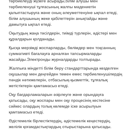
тәрбиелеуді жүзеге асырады,білім алушы мен
тәрбиеленуші тұлғасының жалпы мәдениетін
қалыптастыруға және оның әлеуметтенуіне ықпал етеді,
білім алушының жеке қабілеттерін анықтайды және
дамытуға ықпал етеді.
Оқытудың жаңа тәсілдерін, тиімді түрлерін, әдістері мен
құралдарын қолданады.
Қысқа мерзімді жоспарларды, бөлімдер мен тоқсанның
суммативті бағалауға арналған тапсырмаларды
жасайды.Электронды журналдарды толтырады.
Жалпыға міндетті білім беру стандарттарында көзделген
оқушылар мен деңгейден төмен емес тәрбиеленушілердің
пәндік нәтижелерін, отбасылық-қызметтік, тұлғалық
жетістіктерін қамтамасыз етеді.
Оқу бағдарламаларын әзірлеуге және орындауға
қатысады, оқу жоспары мен оқу процесінің кестесіне
сәйкес олардың толық көлемде іске асырылуын
қамтамасыз етеді.
Әдістемелік бірлестіктердің, әдістемелік кеңестердің,
желілік қоғамдастықтардың отырыстарына қатысады.