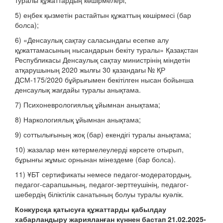
туралы құжаттардың көшірмелері;
5) еңбек қызметін растайтын құжаттың көшірмесі (бар
болса);
6) «Денсаулық сақтау саласындағы есепке алу
құжаттамасының нысандарын бекіту туралы» Қазақстан
Республикасы Денсаулық сақтау министрінің міндетін
атқарушының 2020 жылғы 30 қазандағы № ҚР
ДСМ-175/2020 бұйрығымен бекітілген нысан бойынша
денсаулық жағдайы туралы анықтама.
7) Психоневрологиялық ұйымнан анықтама;
8) Наркологиялық ұйымнан анықтама;
9) соттылығының жоқ (бар) екендігі туралы анықтама;
10) жазалар мен көтермелеулерді көрсете отырып,
бұрынғы жұмыс орнынан мінездеме (бар болса).
11) ҰБТ сертификаты немесе педагог-модератордың,
педагог-сарапшының, педагог-зерттеушінің, педагог-
шебердің біліктілік санатының болуы туралы куәлік.
Конкурсқа қатысуға құжаттарды қабылдау
хабарландыру жарияланған күннен бастап 21.02.2025-