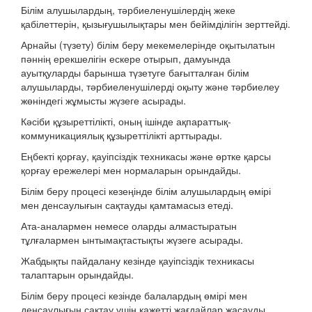
Білім алушылардың, тәрбиеленушілердің жеке
қабілеттерін, қызығушылықтары мен бейімділігін зерттейді.
Арнайы (түзету) білім беру мекемелерінде оқытылатын
пәннің ерекшелігін ескере отырып, дамуында
ауытқуларды барынша түзетуге бағытталған білім
алушыларды, тәрбиеленушілерді оқыту және тәрбиелеу
жөніндегі жұмысты жүзеге асырады.
Кәсіби құзыреттілікті, оның ішінде ақпараттық-
коммуникациялық құзыреттілікті арттырады.
Еңбекті қорғау, қауіпсіздік техникасы және өртке қарсы
қорғау ережелері мен нормаларын орындайды.
Білім беру процесі кезеңінде білім алушылардың өмірі
мен денсаулығын сақтауды қамтамасыз етеді.
Ата-аналармен немесе оларды алмастыратын
тұлғалармен ынтымақтастықты жүзеге асырады.
Жабдықты пайдалану кезінде қауіпсіздік техникасы
талаптарын орындайды.
Білім беру процесі кезінде балалардың өмірі мен
денсаулығын сақтау үшін қажетті жағдайлар жасауды