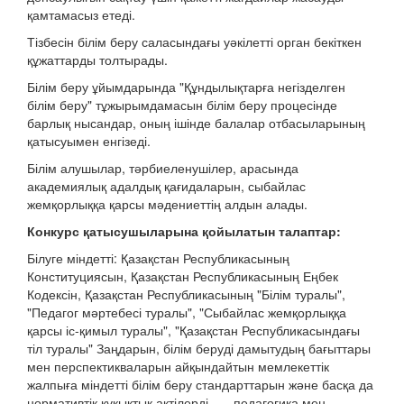
қамтамасыз етеді.
Тізбесін білім беру саласындағы уәкілетті орган бекіткен
құжаттарды толтырады.
Білім беру ұйымдарында "Құндылықтарға негізделген
білім беру" тұжырымдамасын білім беру процесінде
барлық нысандар, оның ішінде балалар отбасыларының
қатысуымен енгізеді.
Білім алушылар, тәрбиеленушілер, арасында
академиялық адалдық қағидаларын, сыбайлас
жемқорлыққа қарсы мәдениеттің алдын алады.
Конкурс қатысушыларына қойылатын талаптар:
Білуге міндетті: Қазақстан Республикасының
Конституциясын, Қазақстан Республикасының Еңбек
Кодексін, Қазақстан Республикасының "Білім туралы",
"Педагог мәртебесі туралы", "Сыбайлас жемқорлыққа
қарсы іс-қимыл туралы", "Қазақстан Республикасындағы
тіл туралы" Заңдарын, білім беруді дамытудың бағыттары
мен перспектикваларын айқындайтын мемлекеттік
жалпыға міндетті білім беру стандарттарын және басқа да
нормативтік құқықтық актілерді, педагогика мен