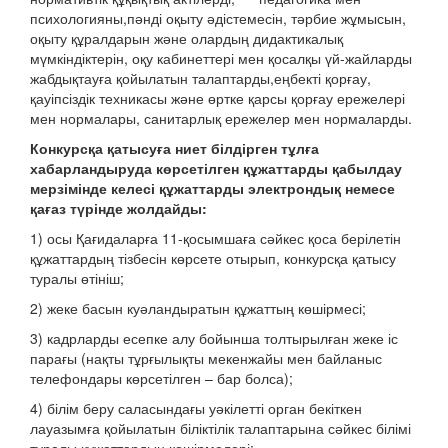
психологияны,пәнді оқыту әдістемесін, тәрбие жұмысын,
оқыту құралдарын және олардың дидактикалық
мүмкіндіктерін, оқу кабинеттері мен қосалқы үй-жайларды
жабдықтауға қойылатын талаптарды,еңбекті қорғау,
қауіпсіздік техникасы және өртке қарсы қорғау ережелері
мен нормалары, санитарлық ережелер мен нормаларды.
Конкурсқа қатысуға ниет білдірген тұлға
хабарландыруда көрсетілген құжаттарды қабылдау
мерзімінде келесі құжаттарды электрондық немесе
қағаз түрінде жолдайды:
1) осы Қағидаларға 11-қосымшаға сәйкес қоса берілетін
құжаттардың тізбесін көрсете отырып, конкурсқа қатысу
туралы өтініш;
2) жеке басын куәландыратын құжаттың көшірмесі;
3) кадрларды есепке алу бойынша толтырылған жеке іс
парағы (нақты тұрғылықты мекенжайы мен байланыс
телефондары көрсетілген – бар болса);
4) білім беру саласындағы уәкілетті орган бекіткен
лауазымға қойылатын біліктілік талаптарына сәйкес білімі