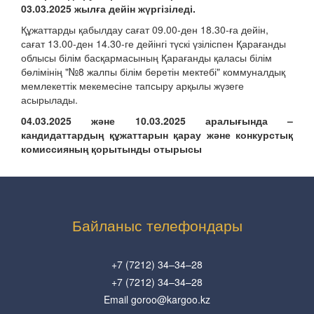
03.03.2025 жылға дейін жүргізіледі.
Құжаттарды қабылдау сағат 09.00-ден 18.30-ға дейін,
сағат 13.00-ден 14.30-ге дейінгі түскі үзіліспен Қарағанды
облысы білім басқармасының Қарағанды қаласы білім
бөлімінің "№8 жалпы білім беретін мектебі" коммуналдық
мемлекеттік мекемесіне тапсыру арқылы жүзеге
асырылады.
04.03.2025 және 10.03.2025 аралығында –
кандидаттардың құжаттарын қарау және конкурстық
комиссияның қорытынды отырысы
Байланыс телефондары
+7 (7212) 34–34–28
+7 (7212) 34–34–28
Email goroo@kargoo.kz