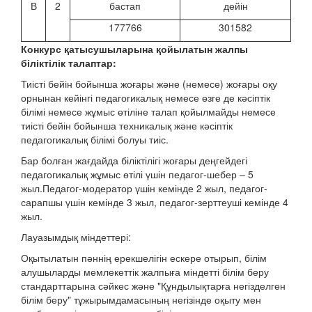
В
2
бастап
дейін
177766
301582
Конкурс қатысушыларына қойылатын жалпы
біліктілік талаптар:
Тиісті бейін бойынша жоғары және (немесе) жоғары оқу
орнынан кейінгі педагогикалық немесе өзге де кәсіптік
білімі немесе жұмыс өтіліне талап қойылмайды немесе
тиісті бейін бойынша техникалық және кәсіптік
педагогикалық білімі болуы тиіс.
Бар болған жағдайда біліктілігі жоғары деңгейдегі
педагогикалық жұмыс өтілі үшін педагог-шебер – 5
жыл.Педагог-модератор үшін кемінде 2 жыл, педагог-
сарапшы үшін кемінде 3 жыл, педагог-зерттеуші кемінде 4
жыл.
Лауазымдық міндеттері:
Оқытылатын пәннің ерекшелігін ескере отырып, білім
алушыларды мемлекеттік жалпыға міндетті білім беру
стандарттарына сәйкес және "Құндылықтарға негізделген
білім беру" тұжырымдамасының негізінде оқыту мен