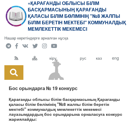
«ҚАРАҒАНДЫ ОБЛЫСЫ БІЛІМ
БАСҚАРМАСЫНЫҢ ҚАРАҒАНДЫ
ҚАЛАСЫ БІЛІМ БӨЛІМІНІҢ "№8 ЖАЛПЫ
БІЛІМ БЕРЕТІН МЕКТЕБІ" КОММУНАЛДЫҚ
МЕМЛЕКЕТТІК МЕКЕМЕСІ
Нашар көретіндерге арналған нұсқа
кіру
рус
каз
eng
Бос орындарға № 19 конкурс
Қарағанды облысы білім басқармасының Қарағанды
қаласы білім бөлімінің "№8 жалпы білім беретін
мектебі" коммуналдық мемлекеттік мекемесі
лауазымдардың бос орындарына орналасуға конкурс
жариялайды: