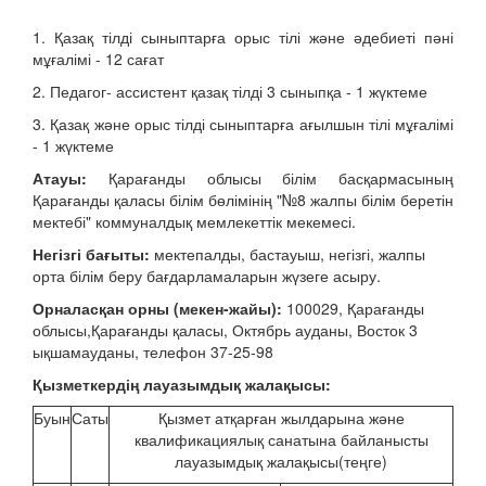
1. Қазақ тілді сыныптарға орыс тілі және әдебиеті пәні
мұғалімі - 12 сағат
2. Педагог- ассистент қазақ тілді 3 сыныпқа - 1 жүктеме
3. Қазақ және орыс тілді сыныптарға ағылшын тілі мұғалімі
- 1 жүктеме
Атауы:
Қарағанды облысы білім басқармасының
Қарағанды қаласы білім бөлімінің "№8 жалпы білім беретін
мектебі" коммуналдық мемлекеттік мекемесі.
Негізгі бағыты:
мектепалды, бастауыш, негізгі, жалпы
орта білім беру бағдарламаларын жүзеге асыру.
Орналасқан орны (мекен-жайы):
100029, Қарағанды
облысы,Қарағанды қаласы, Октябрь ауданы, Восток 3
ықшамауданы, телефон 37-25-98
Қызметкердің лауазымдық жалақысы:
Буын
Саты
Қызмет атқарған жылдарына және
квалификациялық санатына байланысты
лауазымдық жалақысы(теңге)