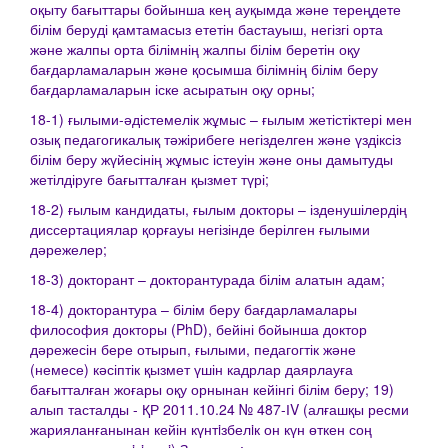
оқыту бағыттары бойынша кең ауқымда және тереңдете
білім беруді қамтамасыз ететін бастауыш, негізгі орта
және жалпы орта білімнің жалпы білім беретін оқу
бағдарламаларын және қосымша білімнің білім беру
бағдарламаларын іске асыратын оқу орны;
18-1) ғылыми-әдістемелік жұмыс – ғылым жетістіктері мен
озық педагогикалық тәжірибеге негізделген және үздіксіз
білім беру жүйесінің жұмыс істеуін және оны дамытуды
жетілдіруге бағытталған қызмет түрі;
18-2) ғылым кандидаты, ғылым докторы – ізденушілердің
диссертациялар қорғауы негізінде берілген ғылыми
дәрежелер;
18-3) докторант – докторантурада білім алатын адам;
18-4) докторантура – білім беру бағдарламалары
философия докторы (PhD), бейіні бойынша доктор
дәрежесін бере отырып, ғылыми, педагогтік және
(немесе) кәсіптік қызмет үшін кадрлар даярлауға
бағытталған жоғары оқу орнынан кейінгі білім беру; 19)
алып тасталды - ҚР 2011.10.24 № 487-ІV (алғашқы ресми
жарияланғанынан кейін күнтiзбелiк он күн өткен соң