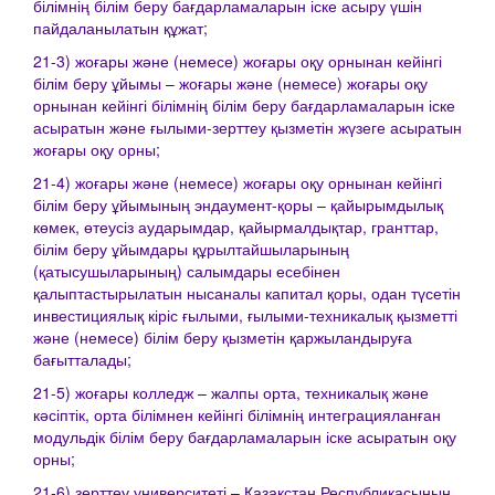
білімнің білім беру бағдарламаларын іске асыру үшін
пайдаланылатын құжат;
21-3) жоғары және (немесе) жоғары оқу орнынан кейінгі
білім беру ұйымы – жоғары және (немесе) жоғары оқу
орнынан кейінгі білімнің білім беру бағдарламаларын іске
асыратын және ғылыми-зерттеу қызметін жүзеге асыратын
жоғары оқу орны;
21-4) жоғары және (немесе) жоғары оқу орнынан кейінгі
білім беру ұйымының эндаумент-қоры – қайырымдылық
көмек, өтеусіз аударымдар, қайырмалдықтар, гранттар,
білім беру ұйымдары құрылтайшыларының
(қатысушыларының) салымдары есебінен
қалыптастырылатын нысаналы капитал қоры, одан түсетін
инвестициялық кіріс ғылыми, ғылыми-техникалық қызметті
және (немесе) білім беру қызметін қаржыландыруға
бағытталады;
21-5) жоғары колледж – жалпы орта, техникалық және
кәсіптік, орта білімнен кейінгі білімнің интеграцияланған
модульдік білім беру бағдарламаларын іске асыратын оқу
орны;
21-6) зерттеу университеті – Қазақстан Республикасының