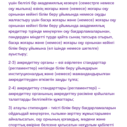
үшін белгілі бір академиялық кезеңге (семестрге немесе
оқу жылына) өзінің жоғары және (немесе) жоғары оқу
орнынан кейінгі білім беру ұйымында немесе оқуды
жалғастыру үшін басқа жоғары және (немесе) жоғары оқу
орнынан кейінгі білім беру ұйымында академиялық
кредиттер түрінде меңгерген оқу бағдарламаларынан,
пәндерден міндетті түрде қайта сынақ тапсыра отырып,
басқа жоғары және (немесе) жоғары оқу орнынан кейінгі
білім беру ұйымына (ел ішінде немесе шетелге)
ауыстыру;
2-3) аккредиттеу органы – өзі әзірлеген стандарттар
(регламенттер) негізінде білім беру ұйымдарын
институционалдық және (немесе) мамандандырылған
аккредиттеуден өткізетін заңды тұлға;
2-4) аккредиттеу стандарттары (регламенттері) –
аккредиттеу органының аккредиттеу рәсіміне қойылатын
талаптарды белгілейтін құжаттары;
3) атаулы стипендия - тиісті білім беру бағдарламаларын
ойдағыдай меңгерген, ғылыми-зерттеу жұмыстарымен
айналысатын, оқу орнының қоғамдық, мәдени және
спорттық өміріне белсене қатысатын неғұрлым қабілетті