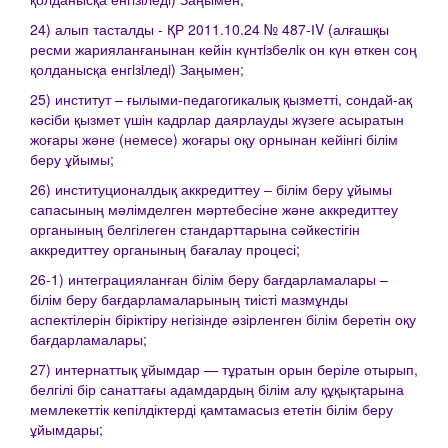
24) алып тасталды - ҚР 2011.10.24 № 487-ІV (алғашқы
ресми жарияланғанынан кейін күнтiзбелiк он күн өткен соң
қолданысқа енгiзiледi) Заңымен;
25) институт – ғылыми-педагогикалық қызметті, сондай-ақ
кәсіби қызмет үшін кадрлар даярлауды жүзеге асыратын
жоғары және (немесе) жоғары оқу орнынан кейінгі білім
беру ұйымы;
26) институционалдық аккредиттеу – білім беру ұйымы
сапасының мәлімделген мәртебесіне және аккредиттеу
органының белгілеген стандарттарына сәйкестігін
аккредиттеу органының бағалау процесі;
26-1) интеграцияланған білім беру бағдарламалары –
білім беру бағдарламаларының тиісті мазмұнды
аспектілерін біріктіру негізінде әзірленген білім беретін оқу
бағдарламалары;
27) интернаттық ұйымдар — тұратын орын беріле отырып,
белгілі бір санаттағы адамдардың білім алу құқықтарына
мемлекеттік кепілдіктерді қамтамасыз ететін білім беру
ұйымдары;