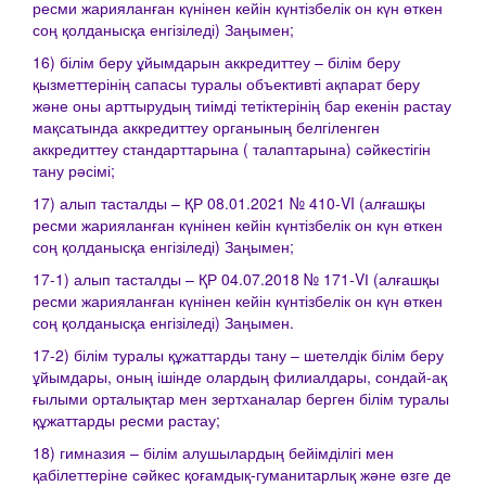
ресми жарияланған күнінен кейін күнтізбелік он күн өткен
соң қолданысқа енгізіледі) Заңымен;
16) білім беру ұйымдарын аккредиттеу – білім беру
қызметтерінің сапасы туралы объективті ақпарат беру
және оны арттырудың тиімді тетіктерінің бар екенін растау
мақсатында аккредиттеу органының белгіленген
аккредиттеу стандарттарына ( талаптарына) сәйкестігін
тану рәсімі;
17) алып тасталды – ҚР 08.01.2021 № 410-VI (алғашқы
ресми жарияланған күнінен кейін күнтізбелік он күн өткен
соң қолданысқа енгізіледі) Заңымен;
17-1) алып тасталды – ҚР 04.07.2018 № 171-VІ (алғашқы
ресми жарияланған күнінен кейін күнтізбелік он күн өткен
соң қолданысқа енгізіледі) Заңымен.
17-2) білім туралы құжаттарды тану – шетелдік білім беру
ұйымдары, оның ішінде олардың филиалдары, сондай-ақ
ғылыми орталықтар мен зертханалар берген білім туралы
құжаттарды ресми растау;
18) гимназия – білім алушылардың бейімділігі мен
қабілеттеріне сәйкес қоғамдық-гуманитарлық және өзге де