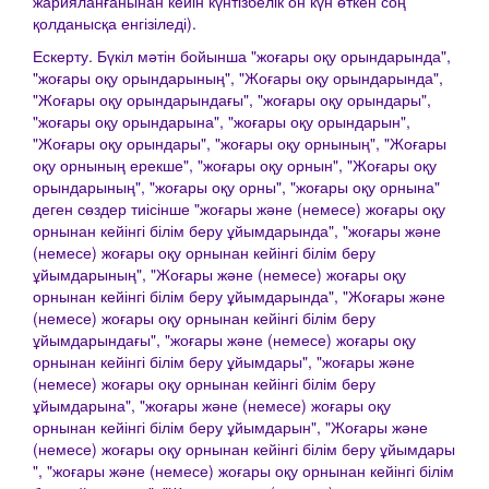
жарияланғанынан кейін күнтізбелік он күн өткен соң
қолданысқа енгізіледі).
Ескерту. Бүкіл мәтін бойынша "жоғары оқу орындарында",
"жоғары оқу орындарының", "Жоғары оқу орындарында",
"Жоғары оқу орындарындағы", "жоғары оқу орындары",
"жоғары оқу орындарына", "жоғары оқу орындарын",
"Жоғары оқу орындары", "жоғары оқу орнының", "Жоғары
оқу орнының ерекше", "жоғары оқу орнын", "Жоғары оқу
орындарының", "жоғары оқу орны", "жоғары оқу орнына"
деген сөздер тиісінше "жоғары және (немесе) жоғары оқу
орнынан кейінгі білім беру ұйымдарында", "жоғары және
(немесе) жоғары оқу орнынан кейінгі білім беру
ұйымдарының", "Жоғары және (немесе) жоғары оқу
орнынан кейінгі білім беру ұйымдарында", "Жоғары және
(немесе) жоғары оқу орнынан кейінгі білім беру
ұйымдарындағы", "жоғары және (немесе) жоғары оқу
орнынан кейінгі білім беру ұйымдары", "жоғары және
(немесе) жоғары оқу орнынан кейінгі білім беру
ұйымдарына", "жоғары және (немесе) жоғары оқу
орнынан кейінгі білім беру ұйымдарын", "Жоғары және
(немесе) жоғары оқу орнынан кейінгі білім беру ұйымдары
", "жоғары және (немесе) жоғары оқу орнынан кейінгі білім