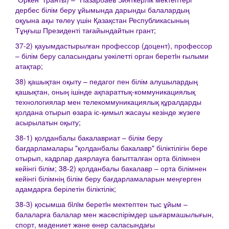
дербес білім беру ұйымында дарынды балалардың
оқуына ақы төлеу үшін Қазақстан Республикасының
Тұңғыш Президенті тағайындайтын грант;
37-2) қауымдастырылған профессор (доцент), профессор
– білім беру саласындағы уәкілетті орган беретiн ғылыми
атақтар;
38) қашықтан оқыту – педагог пен білім алушылардың
қашықтан, оның ішінде ақпараттық-коммуникациялық
технологиялар мен телекоммуникациялық құралдарды
қолдана отырып өзара іс-қимыл жасауы кезінде жүзеге
асырылатын оқыту;
38-1) қолданбалы бакалавриат – білім беру
бағдарламалары "қолданбалы бакалавр" біліктілігін бере
отырып, кадрлар даярлауға бағытталған орта білімнен
кейінгі білім; 38-2) қолданбалы бакалавр – орта білімнен
кейінгі білімнің білім беру бағдарламаларын меңгерген
адамдарға берілетін біліктілік;
38-3) қосымша бiлiм беретiн мектептен тыс ұйым –
балаларға балалар мен жасөспірімдер шығармашылығын,
спорт, мәдениет және өнер саласындағы