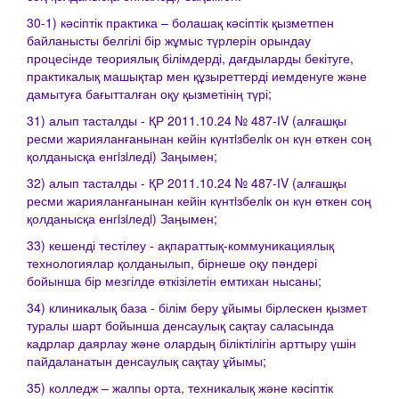
30-1) кәсіптік практика – болашақ кәсіптік қызметпен
байланысты белгілі бір жұмыс түрлерін орындау
процесінде теориялық білімдерді, дағдыларды бекітуге,
практикалық машықтар мен құзыреттерді иемденуге және
дамытуға бағытталған оқу қызметінің түрі;
31) алып тасталды - ҚР 2011.10.24 № 487-ІV (алғашқы
ресми жарияланғанынан кейін күнтiзбелiк он күн өткен соң
қолданысқа енгiзiледi) Заңымен;
32) алып тасталды - ҚР 2011.10.24 № 487-ІV (алғашқы
ресми жарияланғанынан кейін күнтiзбелiк он күн өткен соң
қолданысқа енгiзiледi) Заңымен;
33) кешенді тестілеу - ақпараттық-коммуникациялық
технологиялар қолданылып, бірнеше оқу пәндері
бойынша бір мезгілде өткізілетін емтихан нысаны;
34) клиникалық база - білім беру ұйымы бірлескен қызмет
туралы шарт бойынша денсаулық сақтау саласында
кадрлар даярлау және олардың біліктілігін арттыру үшін
пайдаланатын денсаулық сақтау ұйымы;
35) колледж – жалпы орта, техникалық және кәсіптік