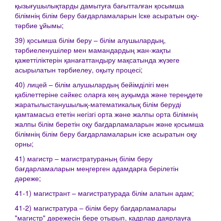
қызығушылықтарды дамытуға бағытталған қосымша
білімнің білім беру бағдарламаларын iске асыратын оқу-
тәрбие ұйымы;
39) қосымша білім беру – білім алушылардың,
тәрбиеленушілер мен мамандардың жан-жақты
қажеттіліктерін қанағаттандыру мақсатында жүзеге
асырылатын тәрбиелеу, оқыту процесі;
40) лицей – білім алушылардың бейімділігі мен
қабілеттеріне сәйкес оларға кең ауқымда және тереңдете
жаратылыстанушылық-математикалық білім беруді
қамтамасыз ететін негізгі орта және жалпы орта білімнің
жалпы білім беретін оқу бағдарламаларын және қосымша
білімнің білім беру бағдарламаларын іске асыратын оқу
орны;
41) магистр – магистратураның білім беру
бағдарламаларын меңгерген адамдарға берілетін
дәреже;
41-1) магистрант – магистратурада білім алатын адам;
41-2) магистратура – білім беру бағдарламалары
"магистр" дәрежесін бере отырып, кадрлар даярлауға