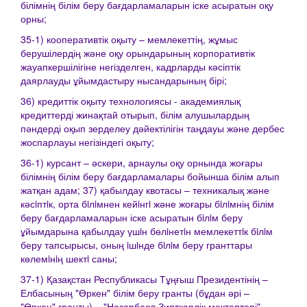
білімнің білім беру бағдарламаларын іске асыратын оқу
орны;
35-1) кооперативтік оқыту – мемлекеттің, жұмыс
берушілердің және оқу орындарының корпоративтік
жауапкершілігіне негізделген, кадрларды кәсіптік
даярлауды ұйымдастыру нысандарының бірі;
36) кредиттік оқыту технологиясы - академиялық
кредиттерді жинақтай отырып, білім алушылардың
пәндерді оқып зерделеу дәйектілігін таңдауы және дербес
жоспарлауы негізіндегі оқыту;
36-1) курсант – әскери, арнаулы оқу орнында жоғары
білімнің білім беру бағдарламалары бойынша білім алып
жатқан адам; 37) қабылдау квотасы – техникалық және
кәсiптiк, орта бiлiмнен кейiнгi және жоғары бiлiмнің білім
беру бағдарламаларын іске асыратын бiлiм беру
ұйымдарына қабылдау үшiн бөлiнетiн мемлекеттiк бiлiм
беру тапсырысы, оның iшiнде бiлiм беру гранттары
көлемiнiң шектi саны;
37-1) Қазақстан Республикасы Тұңғыш Президентінің –
Елбасының "Өркен" білім беру гранты (бұдан әрі –
"Өркен" гранты) – "Назарбаев Зияткерлік мектептері"