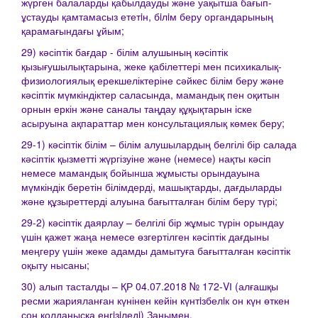
жүрген балаларды қабылдауды және уақытша бағып-
ұстауды қамтамасыз ететiн, бiлiм беру органдарының
қарамағындағы ұйым;
29) кәсіптік бағдар - білім алушының кәсіптік
қызығушылықтарына, жеке қабілеттері мен психикалық-
физиологиялық ерекшеліктеріне сәйкес білім беру және
кәсіптік мүмкіндіктер саласында, мамандық пен оқитын
орнын еркін және саналы таңдау құқықтарын іске
асыруына ақпараттар мен консультациялық көмек беру;
29-1) кәсіптік білім – білім алушылардың белгілі бір салада
кәсіптік қызметті жүргізуіне және (немесе) нақты кәсіп
немесе мамандық бойынша жұмысты орындауына
мүмкіндік беретін білімдерді, машықтарды, дағдыларды
және құзыреттерді алуына бағытталған білім беру түрі;
29-2) кәсіптік даярлау – белгілі бір жұмыс түрін орындау
үшін қажет жаңа немесе өзгертілген кәсіптік дағдыны
меңгеру үшін жеке адамды дамытуға бағытталған кәсіптік
оқыту нысаны;
30) алып тасталды – ҚР 04.07.2018 № 172-VІ (алғашқы
ресми жарияланған күнінен кейін күнтiзбелiк он күн өткен
соң қолданысқа енгiзiледi) Заңымен.