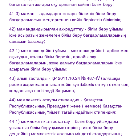
бағытталған жоғары оқу орнынан кейінгі білім беру;
41-3) маман – адамдарға жоғары білімнің білім беру
бағдарламасын меңгергеннен кейін берілетін біліктілік;
42) мамандандырылған аккредиттеу - білім беру ұйымы
іске асыратын жекелеген білім беру бағдарламаларының
сапасын бағалау;
42-1) мектепке дейінгі ұйым – мектепке дейiнгi тәрбие мен
оқытудың жалпы білім беретін, арнайы оқу
бағдарламаларын, жеке дамыту бағдарламаларын іске
асыратын білім беру ұйымы;
43) алып тасталды - ҚР 2011.10.24 № 487-ІV (алғашқы
ресми жарияланғанынан кейін күнтiзбелiк он күн өткен соң
қолданысқа енгiзiледi) Заңымен;
44) мемлекеттік атаулы стипендия - Қазақстан
Республикасының Президенті және ( немесе) Қазақстан
Республикасының Үкіметі тағайындайтын стипендия;
44-1) мемлекеттік аттестаттау – білім беру ұйымдары
ұсынатын білім беру қызметтерінің тиісті білім беру
деңгейінің мемлекеттік жалпыға міндетті стандартының