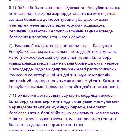
6-1) бейіні бойынша доктор – Қазақстан Республикасында
немесе одан тысқары жерлерде кәсіптік қызметтің тиісті
саласы бойынша докторантураның бағдарламасын
меңгерген және диссертация қорғаған адамдарға
берілетін, Қазақстан Республикасының заңнамасында
белгіленген тәртіппен танылған дәреже;
7) "Болашақ" халықаралық стипендиясы — Қазақстан
Республикасы азаматтарының шетелдік жетекші жоғары
және (немесе) жоғары оқу орнынан кейінгі білім беру
ұйымдарында күндізгі оқу нысаны бойынша оқуы немесе
Шетелдерде кадрлар даярлау жөніндегі республикалық
комиссия санаттарын айқындайтын жұмыскерлердің
шетелдік ұйымдарда тағылымдамадан өтуі үшін Қазақстан
Республикасының Президенті тағайындайтын стипендия;
7-1) біліктілікті арттырудың ваучерлік-модульдік жүйесі –
білім беру қызметкеріне ұйымды, оқытудың мазмұны мен
мерзімдерін таңдауға мүмкіндік беретін, мемлекет
белгілеген және белгілі бір ақша сомасымен қамтамасыз
етілген, атаулы құжат (ваучер) түрінде ресімделген жан
басына шаққандағы норматив негізінде
қаржыландырылатын біліктілікті арттыру нысаны;