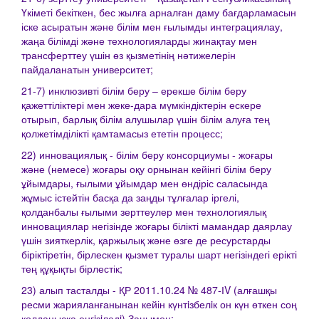
Үкіметі бекіткен, бес жылға арналған даму бағдарламасын
іске асыратын және білім мен ғылымды интеграциялау,
жаңа білімді және технологияларды жинақтау мен
трансферттеу үшін өз қызметінің нәтижелерін
пайдаланатын университет;
21-7) инклюзивті білім беру – ерекше білім беру
қажеттіліктері мен жеке-дара мүмкіндіктерін ескере
отырып, барлық білім алушылар үшін білім алуға тең
қолжетімділікті қамтамасыз ететін процесс;
22) инновациялық - білім беру консорциумы - жоғары
және (немесе) жоғары оқу орнынан кейінгі білім беру
ұйымдары, ғылыми ұйымдар мен өндіріс саласында
жұмыс істейтін басқа да заңды тұлғалар іргелі,
қолданбалы ғылыми зерттеулер мен технологиялық
инновациялар негізінде жоғары білікті мамандар даярлау
үшін зияткерлік, қаржылық және өзге де ресурстарды
біріктіретін, бірлескен қызмет туралы шарт негізіндегі ерікті
тең құқықты бірлестік;
23) алып тасталды - ҚР 2011.10.24 № 487-ІV (алғашқы
ресми жарияланғанынан кейін күнтiзбелiк он күн өткен соң
қолданысқа енгiзiледi) Заңымен;