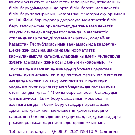
қамтамасыз етуге мемлекеттік тапсырысты, жекеменшік
білім беру ұйымдарында орта білім беруге мемлекеттік
білім беру тапсырысын, жоғары және жоғары оқу орнынан
кейінгі білімі бар кадрлар даярлауға мемлекеттік білім
беру тапсырысын орналастыруды және мемлекеттік
атаулы стипендияларды қоспағанда, мемлекеттік
стипендиялар төлеуді жүзеге асыратын, сондай-ақ
Қазақстан Республикасының заңнамасында көзделген
шекте жан басына шаққандағы нормативтік
қаржыландыруға қатысушылардың қызметін үйлестіруді
жүзеге асыратын және осы Заңның 47-бабының 17-
тармағында аталған адамдардың бюджет қаражаты
шығыстарын жұмыспен өтеу немесе жұмыспен өтемеген
жағдайда орнын толтыру жөніндегі өз міндеттерін
сақтауын мониторингтеу мен бақылауды қамтамасыз
ететін заңды тұлға; 14) білім беру сапасын бағалаудың
ұлттық жүйесі - білім беру сапасының мемлекеттік
жалпыға міндетті білім беру стандарттарына, жеке
адамның, қоғам мен мемлекеттің қажеттіліктеріне
сәйкестігін белгілеудің институционалдық құрылымдары,
рәсімдері, нысандары мен әдістерінің жиынтығы;
15) алып тасталды – ҚР 08.01.2021 № 410-VI (алғашқы