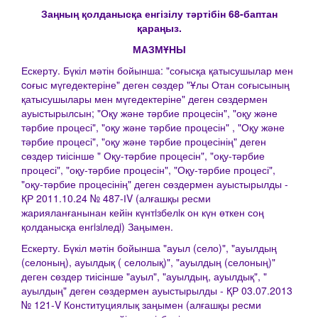
Заңның қолданысқа енгізілу тәртібін 68-баптан
қараңыз.
МАЗМҰНЫ
Ескерту. Бүкіл мәтін бойынша: "соғысқа қатысушылар мен
cоғыс мүгедектеріне" деген сөздер "Ұлы Отан соғысының
қатысушылары мен мүгедектеріне" деген сөздермен
ауыстырылсын; "Оқу және тәрбие процесін", "оқу және
тәрбие процесі", "оқу және тәрбие процесін" , "Оқу және
тәрбие процесі", "оқу және тәрбие процесінің" деген
сөздер тиісінше " Оқу-тәрбие процесін", "оқу-тәрбие
процесі", "оқу-тәрбие процесін", "Оқу-тәрбие процесі",
"оқу-тәрбие процесінің" деген сөздермен ауыстырылды -
ҚР 2011.10.24 № 487-ІV (алғашқы ресми
жарияланғанынан кейін күнтiзбелiк он күн өткен соң
қолданысқа енгiзiледi) Заңымен.
Ескерту. Бүкіл мәтін бойынша "ауыл (село)", "ауылдың
(селоның), ауылдық ( селолық)", "ауылдың (селоның)"
деген сөздер тиісінше "ауыл", "ауылдың, ауылдық", "
ауылдың" деген сөздермен ауыстырылды - ҚР 03.07.2013
№ 121-V Конституциялық заңымен (алғашқы ресми