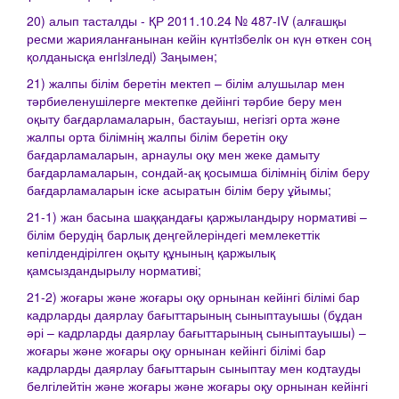
20) алып тасталды - ҚР 2011.10.24 № 487-ІV (алғашқы
ресми жарияланғанынан кейін күнтiзбелiк он күн өткен соң
қолданысқа енгiзiледi) Заңымен;
21) жалпы білім беретін мектеп – білім алушылар мен
тәрбиеленушілерге мектепке дейінгі тәрбие беру мен
оқыту бағдарламаларын, бастауыш, негізгі орта және
жалпы орта білімнің жалпы білім беретін оқу
бағдарламаларын, арнаулы оқу мен жеке дамыту
бағдарламаларын, сондай-ақ қосымша білімнің білім беру
бағдарламаларын іске асыратын білім беру ұйымы;
21-1) жан басына шаққандағы қаржыландыру нормативі –
білім берудің барлық деңгейлеріндегі мемлекеттік
кепілдендірілген оқыту құнының қаржылық
қамсыздандырылу нормативі;
21-2) жоғары және жоғары оқу орнынан кейінгі білімі бар
кадрларды даярлау бағыттарының сыныптауышы (бұдан
әрі – кадрларды даярлау бағыттарының сыныптауышы) –
жоғары және жоғары оқу орнынан кейінгі білімі бар
кадрларды даярлау бағыттарын сыныптау мен кодтауды
белгілейтін және жоғары және жоғары оқу орнынан кейінгі