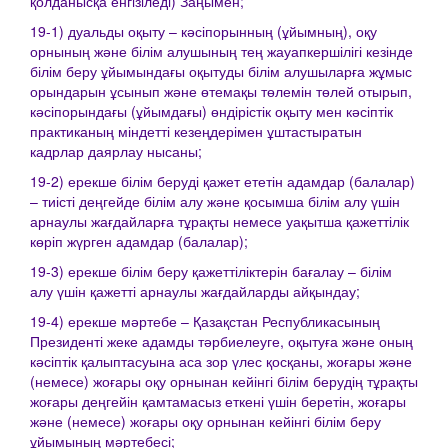
қолданысқа енгiзiледi) Заңымен;
19-1) дуальды оқыту – кәсіпорынның (ұйымның), оқу
орнының және білім алушының тең жауапкершілігі кезінде
білім беру ұйымындағы оқытуды білім алушыларға жұмыс
орындарын ұсынып және өтемақы төлемін төлей отырып,
кәсіпорындағы (ұйымдағы) өндірістік оқыту мен кәсіптік
практиканың міндетті кезеңдерімен ұштастыратын
кадрлар даярлау нысаны;
19-2) ерекше білім беруді қажет ететін адамдар (балалар)
– тиісті деңгейде білім алу және қосымша білім алу үшін
арнаулы жағдайларға тұрақты немесе уақытша қажеттілік
көріп жүрген адамдар (балалар);
19-3) ерекше білім беру қажеттіліктерін бағалау – білім
алу үшін қажетті арнаулы жағдайларды айқындау;
19-4) ерекше мәртебе – Қазақстан Республикасының
Президенті жеке адамды тәрбиелеуге, оқытуға және оның
кәсіптік қалыптасуына аса зор үлес қосқаны, жоғары және
(немесе) жоғары оқу орнынан кейінгі білім берудің тұрақты
жоғары деңгейін қамтамасыз еткені үшін беретін, жоғары
және (немесе) жоғары оқу орнынан кейінгі білім беру
ұйымының мәртебесі;