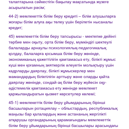
талаптарына сәйкестігін бақылау мақсатында жүзеге
асырылатын рәсім;
44-2) мемлекеттік білім беру кредиті – білім алушыларға
жоғары білім алуға ақы төлеу үшін берілетін нысаналы
кредит;
45) мемлекеттік білім беру тапсырысы - мектепке дейінгі
тәрбие мен оқыту, орта білім беру, мүмкіндігі шектеулі
балаларды арнаулы психологиялық-педагогикалық
қолдау, балаларға қосымша білім беру жөнінде,
экономиканың қажеттілігін қамтамасыз ету, білікті жұмыс
күші мен қоғамның зияткерлік әлеуетін молықтыру үшін
кадрларды даярлау, білікті жұмыскерлер мен
мамандардың біліктілігін арттыру және оларды қайта
даярлау жөнінде, сондай-ақ білім беру жүйесін оқу-
әдістемелік қамтамасыз ету жөнінде мемлекет
қаржыландыратын қызмет көрсетулер көлемі;
45-1) мемлекеттік білім беру ұйымдарының бірінші
басшыларын ротациялау – облыстардың, республикалық
маңызы бар қалалардың және астананың жергілікті
атқарушы органдарының қарамағындағы мемлекеттік
білім беру ұйымдарының бірінші басшылары арасындағы