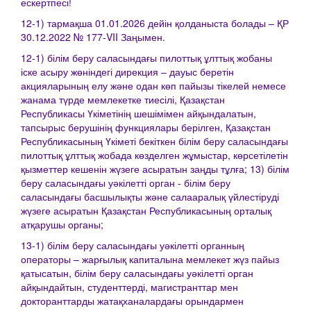
ескертпесі!
12-1) тармақша 01.01.2026 дейін қолданыста болады – ҚР
30.12.2022 № 177-VII Заңымен.
12-1) білім беру саласындағы пилоттық ұлттық жобаны
іске асыру жөніндегі дирекция – дауыс беретін
акцияларының елу және одан көп пайызы тікелей немесе
жанама түрде мемлекетке тиесілі, Қазақстан
Республикасы Үкіметінің шешімімен айқындалатын,
тапсырыс берушінің функциялары берілген, Қазақстан
Республикасының Үкіметі бекіткен білім беру саласындағы
пилоттық ұлттық жобада көзделген жұмыстар, көрсетілетін
қызметтер кешенін жүзеге асыратын заңды тұлға; 13) білім
беру саласындағы уәкілетті орган - білім беру
саласындағы басшылықты және салааралық үйлестіруді
жүзеге асыратын Қазақстан Республикасының орталық
атқарушы органы;
13-1) білім беру саласындағы уәкілетті органның
операторы – жарғылық капиталына мемлекет жүз пайыз
қатысатын, білім беру саласындағы уәкілетті орган
айқындайтын, студенттерді, магистранттар мен
докторанттарды жатақханалардағы орындармен