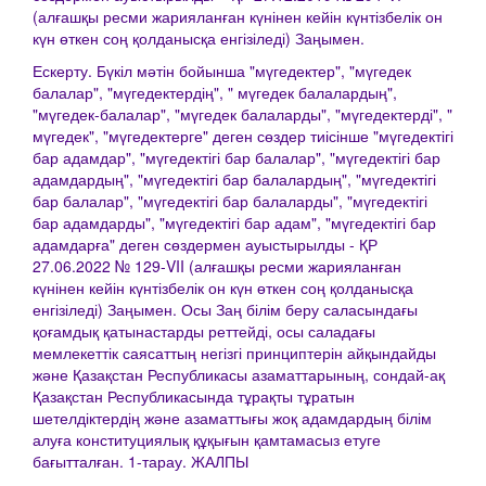
(алғашқы ресми жарияланған күнінен кейін күнтізбелік он
күн өткен соң қолданысқа енгізіледі) Заңымен.
Ескерту. Бүкіл мәтін бойынша "мүгедектер", "мүгедек
балалар", "мүгедектердің", " мүгедек балалардың",
"мүгедек-балалар", "мүгедек балаларды", "мүгедектерді", "
мүгедек", "мүгедектерге" деген сөздер тиісінше "мүгедектігі
бар адамдар", "мүгедектігі бар балалар", "мүгедектігі бар
адамдардың", "мүгедектігі бар балалардың", "мүгедектігі
бар балалар", "мүгедектігі бар балаларды", "мүгедектігі
бар адамдарды", "мүгедектігі бар адам", "мүгедектігі бар
адамдарға" деген сөздермен ауыстырылды - ҚР
27.06.2022 № 129-VII (алғашқы ресми жарияланған
күнінен кейін күнтізбелік он күн өткен соң қолданысқа
енгізіледі) Заңымен. Осы Заң білім беру саласындағы
қоғамдық қатынастарды реттейді, осы саладағы
мемлекеттік саясаттың негізгі принциптерін айқындайды
және Қазақстан Республикасы азаматтарының, сондай-ақ
Қазақстан Республикасында тұрақты тұратын
шетелдіктердің және азаматтығы жоқ адамдардың білім
алуға конституциялық құқығын қамтамасыз етуге
бағытталған. 1-тарау. ЖАЛПЫ