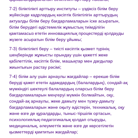
7-2) біліктілікті арттыру институты – үздіксіз білім беру
жүйесінде кадрлардың кәсіптік біліктілігін арттырудың
актуалды білім беру бағдарламаларын іске асыратын,
білім берудегі әдістемелік жұмыстың тиімділігін
қамтамасыз ететін инновациялық процестерді қолдауды
жүзеге асыратын білім беру ұйымы;
7-3) біліктілікті беру – тиісті кәсіптік қызмет түрінің
шеңберінде жұмысты орындау үшін қажетті жеке
қабілеттілік, кәсіптік білім, машықтар мен дағдылар
жиынтығын растау рәсімі;
7-4) білім алу үшін арнаулы жағдайлар – ерекше білім
беруді қажет ететін адамдардың (балалардың), сондай-ақ
мүмкіндігі шектеулі балалардың оларсыз білім беру
бағдарламаларын меңгеруі мүмкін болмайтын, оқу,
сондай-ақ арнаулы, жеке дамыту мен түзеу-дамыту
бағдарламаларын және оқыту әдістерін, техникалық, оқу
және өзге де құралдарды, тыныс-тіршілік ортасын,
психологиялық-педагогикалық қолдап отыруды,
медициналық, әлеуметтік және өзге де көрсетілетін
қызметтерді қамтитын жағдайлар;