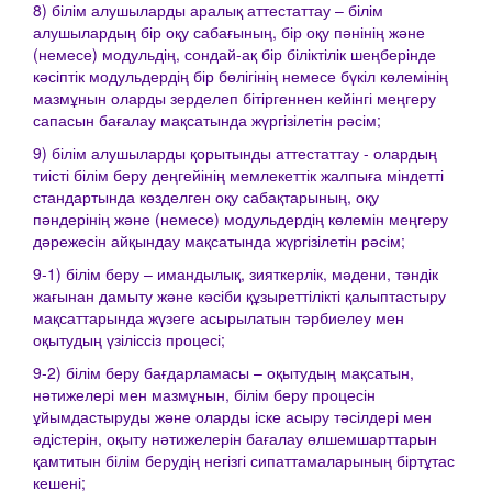
8) білім алушыларды аралық аттестаттау – білім
алушылардың бір оқу сабағының, бір оқу пәнінің және
(немесе) модульдің, сондай-ақ бір біліктілік шеңберінде
кәсіптік модульдердің бір бөлігінің немесе бүкіл көлемінің
мазмұнын оларды зерделеп бітіргеннен кейінгі меңгеру
сапасын бағалау мақсатында жүргізілетін рәсім;
9) білім алушыларды қорытынды аттестаттау - олардың
тиісті білім беру деңгейінің мемлекеттік жалпыға міндетті
стандартында көзделген оқу сабақтарының, оқу
пәндерінің және (немесе) модульдердің көлемін меңгеру
дәрежесін айқындау мақсатында жүргізілетін рәсім;
9-1) білім беру – имандылық, зияткерлік, мәдени, тәндік
жағынан дамыту және кәсіби құзыреттілікті қалыптастыру
мақсаттарында жүзеге асырылатын тәрбиелеу мен
оқытудың үзіліссіз процесі;
9-2) білім беру бағдарламасы – оқытудың мақсатын,
нәтижелері мен мазмұнын, білім беру процесін
ұйымдастыруды және оларды іске асыру тәсілдері мен
әдістерін, оқыту нәтижелерін бағалау өлшемшарттарын
қамтитын білім берудің негізгі сипаттамаларының біртұтас
кешені;