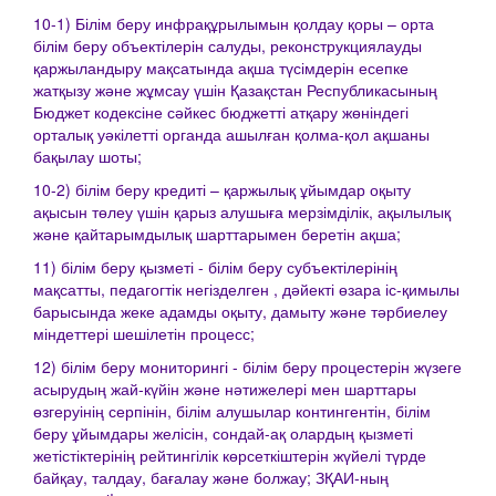
10-1) Білім беру инфрақұрылымын қолдау қоры – орта
білім беру объектілерін салуды, реконструкциялауды
қаржыландыру мақсатында ақша түсімдерін есепке
жатқызу және жұмсау үшін Қазақстан Республикасының
Бюджет кодексіне сәйкес бюджетті атқару жөніндегі
орталық уәкілетті органда ашылған қолма-қол ақшаны
бақылау шоты;
10-2) білім беру кредиті – қаржылық ұйымдар оқыту
ақысын төлеу үшін қарыз алушыға мерзімділік, ақылылық
және қайтарымдылық шарттарымен беретін ақша;
11) білім беру қызметі - білім беру субъектілерінің
мақсатты, педагогтік негізделген , дәйекті өзара іс-қимылы
барысында жеке адамды оқыту, дамыту және тәрбиелеу
міндеттері шешілетін процесс;
12) білім беру мониторингі - білім беру процестерін жүзеге
асырудың жай-күйін және нәтижелері мен шарттары
өзгеруінің серпінін, білім алушылар контингентін, білім
беру ұйымдары желісін, сондай-ақ олардың қызметі
жетістіктерінің рейтингілік көрсеткіштерін жүйелі түрде
байқау, талдау, бағалау және болжау; ЗҚАИ-ның