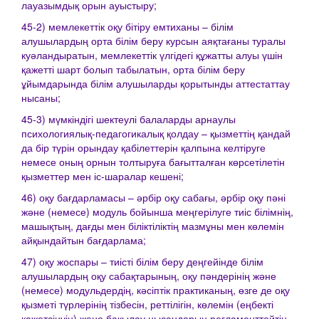
лауазымдық орын ауыстыру;
45-2) мемлекеттік оқу бітіру емтиханы – білім
алушылардың орта білім беру курсын аяқтағаны туралы
куәландыратын, мемлекеттік үлгідегі құжатты алуы үшін
қажетті шарт болып табылатын, орта білім беру
ұйымдарында білім алушыларды қорытынды аттестаттау
нысаны;
45-3) мүмкіндігі шектеулі балаларды арнаулы
психологиялық-педагогикалық қолдау – қызметтің қандай
да бір түрін орындау қабілеттерін қалпына келтіруге
немесе оның орнын толтыруға бағытталған көрсетілетін
қызметтер мен іс-шаралар кешені;
46) оқу бағдарламасы – әрбір оқу сабағы, әрбір оқу пәні
және (немесе) модуль бойынша меңгерілуге тиіс білімнің,
машықтың, дағды мен біліктіліктің мазмұны мен көлемін
айқындайтын бағдарлама;
47) оқу жоспары – тиісті білім беру деңгейінде білім
алушылардың оқу сабақтарының, оқу пәндерінің және
(немесе) модульдердің, кәсіптік практиканың, өзге де оқу
қызметі түрлерінің тізбесін, реттілігін, көлемін (еңбекті
қажетсінуін) және бақылау нысандарын регламенттейтін