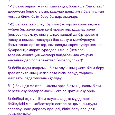
4-1) бакалавриат – тиісті мамандық бойынша "бакалавр"
дәрежесін бере отырып, кадрлар даярлауға бағытталған
жоғары білім, білім беру бағдарламалары;
4-2) баланы жәбірлеу (буллинг) – қорлау сипатындағы
жүйелі (екі және одан көп) әрекеттер, қудалау және
(немесе) қорқыту, оның ішінде қандай да бір әрекетті
жасауға немесе жасаудан бас тартуға мәжбүрлеуге
бағытталған әрекеттер, сол сияқты жария түрде немесе
бұқаралық ақпарат құралдары және (немесе)
телекоммуникация желілері пайдаланыла отырып
жасалған дәл сол әрекеттер (кибербуллинг);
5) бейін алды даярлық - білім алушының жеке білім беру
траекториясының негізгі орта білім беруді таңдауын
мақсатты педагогикалық қолдау;
5-1) бейіндік мектеп – жалпы орта білімнің жалпы білім
беретін оқу бағдарламасын іске асыратын оқу орны;
6) бейінді оқыту - білім алушылардың мүдделерін,
бейімділігі мен қабілеттерін ескере отырып, оқытуды
саралау және даралау процесі, білім беру процесін
ұйымдастыру;