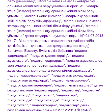
беру ұйымының", "Жоғары және (немесе) жоғары оқу
орнынан кейінгі білім беру ұйымының ерекше", "жоғары
және (немесе) жоғары оқу орнынан кейінгі білім беру
ұйымын", "Жоғары және (немесе ) жоғары оқу орнынан
кейінгі білім беру ұйымдарының", "жоғары және (немесе)
жоғары оқу орнынан кейінгі білім беру ұйымы", "жоғары
және (немесе) жоғары оқу орнынан кейінгі білім беру
ұйымына" деген сөздермен ауыстырылды – ҚР 04.07.2018
№ 171-VІ (алғашқы ресми жарияланған күнінен кейін
күнтізбелік он күн өткен соң қолданысқа енгізіледі)
Заңымен. Ескерту. Бүкіл мәтін бойынша "педагог
кадрлардың", "педагог қызметкердің", " педагог
жұмыскерге", "педагог кадрларды", "педагог жұмыскерлер
мен оларға теңестірілген адамдар", "педагог
жұмыскерлері мен оларға теңестірілген адамдары", "
педагог қызметкерлердің", "педагог жұмыскерлердің",
"педагог жұмыскерлерді", " педагог жұмыскерлер",
"педагог қызметкерлерден", "педагог қызметкерлер" деген
сөздер тиісінше "педагогтердің", "педагогтің", "педагогке",
"педагогтерді", "педагогтер ", "педагогтері",
"педагогтердің", "педагогтердің", "педагогтерді",
"педагогтер", " педагогтерден", "педагогтер" деген
сөздермен ауыстырылды – ҚР 27.12.2019 № 294-VІ