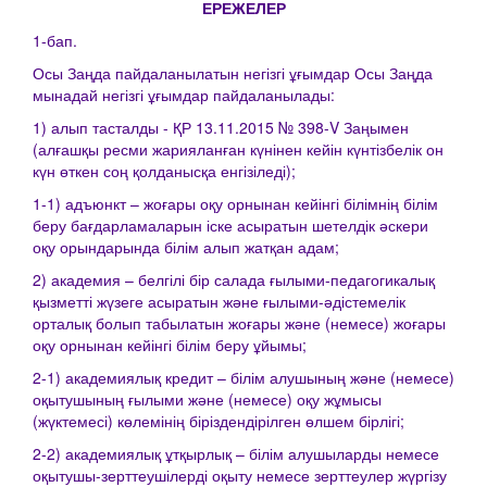
ЕРЕЖЕЛЕР
1-бап.
Осы Заңда пайдаланылатын негізгі ұғымдар Осы Заңда
мынадай негізгі ұғымдар пайдаланылады:
1) алып тасталды - ҚР 13.11.2015 № 398-V Заңымен
(алғашқы ресми жарияланған күнінен кейін күнтізбелік он
күн өткен соң қолданысқа енгізіледі);
1-1) адъюнкт – жоғары оқу орнынан кейінгі білімнің білім
беру бағдарламаларын іске асыратын шетелдік әскери
оқу орындарында білім алып жатқан адам;
2) академия – белгілі бір салада ғылыми-педагогикалық
қызметті жүзеге асыратын және ғылыми-әдістемелік
орталық болып табылатын жоғары және (немесе) жоғары
оқу орнынан кейінгі білім беру ұйымы;
2-1) академиялық кредит – білім алушының және (немесе)
оқытушының ғылыми және (немесе) оқу жұмысы
(жүктемесі) көлемінің біріздендірілген өлшем бірлігі;
2-2) академиялық ұтқырлық – білім алушыларды немесе
оқытушы-зерттеушілерді оқыту немесе зерттеулер жүргізу