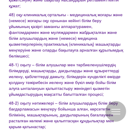
құжат;
48) оқу-клиникалық орталығы - медициналық жоғары және
(немесе) жоғары оқу орнынан кейінгі білім беру
ұйымының қазіргі заманғы аппаратурамен,
фантомдармен және муляждармен жабдықталған және
білім алушылардың және (немесе) медицина
қызметкерлерінің практикалық (клиникалық) машықтарды
меңгеруіне және оларды бақылауға арналған құрылымдық
бөлімшесі;
48-1) оқыту – білім алушылар мен тәрбиеленушілердің
білімдерді, машықтарды, дағдыларды және құзыреттерді
иелену, қабілеттерді дамыту, білімдерін күнделікті өмірде
қолдану тәжірибесін иелену және бүкіл өмір бойы білім
алуға ынталануын қалыптастыру жөніндегі қызметін
ұйымдастырудың мақсатты бағытталған процесі;
48-2) оқыту нәтижелері – білім алушылардың білім беру
бағдарламасын меңгеру бойынша алған, көрсететін
білімінің, машықтарының, дағдыларының бағалаумен
расталған көлемі және қалыптасқан құндылықтар мен
қарым-қатынастар;