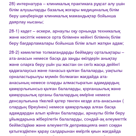
28) интернатура – клиникалық практикаға рұқсат алу үшін
білім алушыларды базалық жоғары медициналық білім
беру шеңберінде клиникалық мамандықтар бойынша
даярлау нысаны;
28-1) кадет – әскери, арнаулы оқу орнында техникалық
және кәсіптік немесе орта білімнен кейінгі білімнің білім
беру бағдарламалары бойынша білім алып жатқан адам;
28-2) кәмелетке толмағандарды бейiмдеу орталықтары –
ата-анасын немесе басқа да заңды өкiлдерiн анықтау
және оларға беру үшiн үш жастан он сегiз жасқа дейiнгi
қадағалаусыз және панасыз қалған балаларды, уақтылы
орналастырылуы мүмкiн болмаған жағдайда ата-
анасының немесе оларды алмастыратын адамдардың
қамқорлығынсыз қалған балаларды, қорғаншылық және
қамқоршылық органы балалардың өмiрiне немесе
денсаулығына тiкелей қатер төнген кезде ата-анасынан (
олардың бiреуiнен) немесе қамқорлыққа алған басқа
адамдардан алып қойған балаларды, арнаулы бiлiм беру
ұйымдарына жiберiлетiн балаларды, сондай-ақ әлеуметтiк
бейiмсiздiкке және әлеуметтiк депривацияға әкеп соққан
қатыгездiкпен қарау салдарынан өмiрлiк қиын жағдайда