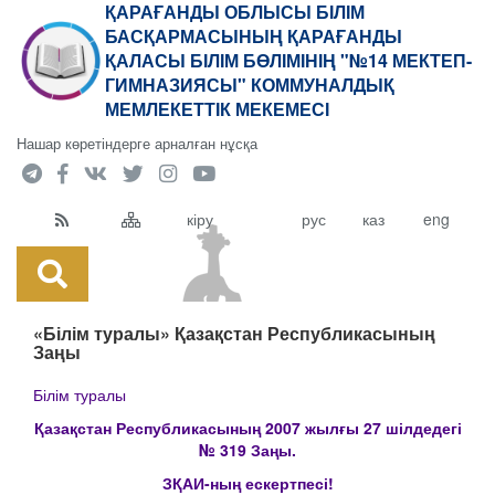
ҚАРАҒАНДЫ ОБЛЫСЫ БІЛІМ
БАСҚАРМАСЫНЫҢ ҚАРАҒАНДЫ
ҚАЛАСЫ БІЛІМ БӨЛІМІНІҢ "№14 МЕКТЕП-
ГИМНАЗИЯСЫ" КОММУНАЛДЫҚ
МЕМЛЕКЕТТІК МЕКЕМЕСІ
Нашар көретіндерге арналған нұсқа
кіру
рус
каз
eng
«Білім туралы» Қазақстан Республикасының
Заңы
Білім туралы
Қазақстан Республикасының 2007 жылғы 27 шілдедегі
№ 319 Заңы.
ЗҚАИ-ның ескертпесі!