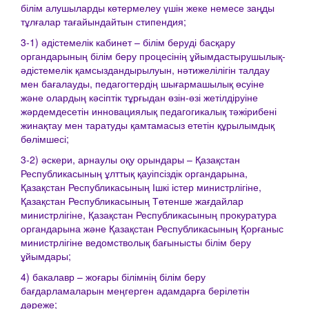
білім алушыларды көтермелеу үшін жеке немесе заңды
тұлғалар тағайындайтын стипендия;
3-1) әдістемелік кабинет – білім беруді басқару
органдарының білім беру процесінің ұйымдастырушылық-
әдістемелік қамсыздандырылуын, нәтижелілігін талдау
мен бағалауды, педагогтердің шығармашылық өсуіне
және олардың кәсіптік тұрғыдан өзін-өзі жетілдіруіне
жәрдемдесетін инновациялық педагогикалық тәжірибені
жинақтау мен таратуды қамтамасыз ететін құрылымдық
бөлімшесі;
3-2) әскери, арнаулы оқу орындары – Қазақстан
Республикасының ұлттық қауіпсіздік органдарына,
Қазақстан Республикасының Ішкі істер министрлігіне,
Қазақстан Республикасының Төтенше жағдайлар
министрлігіне, Қазақстан Республикасының прокуратура
органдарына және Қазақстан Республикасының Қорғаныс
министрлігіне ведомстволық бағынысты білім беру
ұйымдары;
4) бакалавр – жоғары білімнің білім беру
бағдарламаларын меңгерген адамдарға берілетін
дәреже;