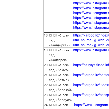
https://www.instagra
https://www.instagra
https://www.instagra
https://www.instagra
https://www.instagra
https://www.instagra
18.
КГКП «Ясли-
https://kargoo.kz/inde
сад
utm_source=ig_web_co
«Балдырган»
utm_source=ig_web_c
19.
КГКП «Ясли-
https://www.instagr
сад
«Байтерек»
20.
КГКП «Ясли-
https://bakytyaslisad.k
сад «Бақыт»
21.
КГКП «Ясли-
https://kargoo.kz/cont
сад «Батыр»
22.
КГКП «Ясли-
https://kargoo.kz/inde
сад «Балақай»
23.
КГКП «Ясли-
https://kargoo.kz/pass
сад «Балауса»
24.
КГКП «Ясли-
https://www.instagra