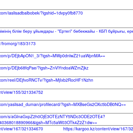
.com/iaslisadbalbobek/?igshid=1dvpy0fb8770
лімінің білім беру ұйымдары - "Ертегі" бөбекжайы - КБП бұйрығы, е
er/fromorg/183/3173
am.com/p/DEjbApON1_3/?igsh=MWp0dnlwZ21uaWpnMA==
m.com/p/DEjb68fqPae/?igsh=ZnViYndoaWZmZjkz
m.com/reel/DEjfvoRNCTv/?igsh=MjIxb2RocHF1Nzhn
ent/view/155/321334752
m.com/yaslisad_duman/profilecard/?igsh=MXBseGs2OXc5bDB0NQ==
am.com/s/aGlnaGxpZ2h0OjE3OTEzNTY5NDc3ODE2OTE4?
1040368018890966&igsh=MTc5aW03OTk4Z2Z1dw==
content/view/167/321334670 https://kargoo.kz/content/vi