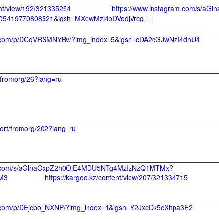
ent/view/192/321335254
https://www.instagram.com/s/
805419770808521&igsh=MXdwMzl4bDVodjVrcg==
am.com/p/DCqVRSMNYBv/?img_index=5&igsh=cDA2cGJwNzI4dnU4
x/fromorg/26?lang=ru
port/fromorg/202?lang=ru
am.com/s/aGlnaGxpZ2h0OjE4MDU5NTg4MzIzNzQ1MTMx?
zM3
https://kargoo.kz/content/view/207/321334715
m.com/p/DEjcpo_NXNP/?img_index=1&igsh=Y2JxcDk5cXhpa3F2