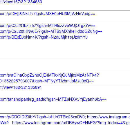
ntent/view/167/321334683
m.com/p/DEjjl8lNkLT/?igsh=MXE0eHU3MjVzNnVudg==
m.com/p/C2J2ObztzIx/?igsh=MTRlczZveWJjOTgzYw==
am.com/p/C2J20tHNv6E/?igsh=MTB3MXhheHd2dGZ0Ng==
m.com/p/DEjtE8bNm4K/?igsh=N2d0Mjh1ejJzdmY3
am.com/s/aGlnaGxpZ2h0OjE4MTkxNjQ0Mjk3MzA1NTk4?
4101352225796607&igsh=MTNyYTIzbmJpMzJ0cQ==
ent/view/182/321335891
m.com/tansholpankrg_sadik?igsh=MTZ6NXV5YjEyanh6bA==
m.com/p/DDGtDlZttbY/?igsh=bHJrOTBic25xaDV0; https://www.instagra
Wk2 https://www.instagram.com/p/DBAywOFNkPG/?img_index=4&