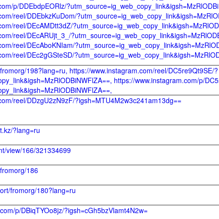
m.com/p/DDEbdpEORlz/?utm_source=ig_web_copy_link&igsh=MzRlODB
m.com/reel/DDEbkzKuDom/?utm_source=ig_web_copy_link&igsh=MzRl
m.com/reel/DEcAMDtt3dZ/?utm_source=ig_web_copy_link&igsh=MzRlO
m.com/reel/DEcARUjt_3_/?utm_source=ig_web_copy_link&igsh=MzRlO
m.com/reel/DEcAboKNIam/?utm_source=ig_web_copy_link&igsh=MzRl
m.com/reel/DEc2gGSteSD/?utm_source=ig_web_copy_link&igsh=MzRl
x/fromorg/198?lang=ru, https://www.instagram.com/reel/DC5re9Qt9SE/?
py_link&igsh=MzRlODBiNWFlZA==, https://www.instagram.com/p/D
opy_link&igsh=MzRlODBiNWFlZA==,
am.com/reel/DDzgU2zN9zF/?igsh=MTU4M2w3c241am13dg==
dt.kz/?lang=ru
ent/view/166/321334699
x/fromorg/186
port/fromorg/180?lang=ru
m.com/p/DBiqTYOo8jz/?igsh=cGh5bzVlamt4N2w=