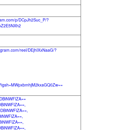
gram.com/p/DCpJh2Suc_P/?
doZ2E5NXh2
agram.com/reel/DEjhIXxNaaG/?
d9/?igsh=MWpxbmhjM2kxaGQ0Zw==
RlODBiNWFlZA==
ODBiNWFlZA==,
lODBiNWFlZA==,
BiNWFlZA==,
DBiNWFlZA==,
ODBiNWFlZA==,