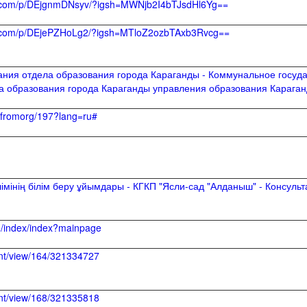
m.com/p/DEjgnmDNsyv/?igsh=MWNjb2I4bTJsdHl6Yg==
m.com/p/DEjePZHoLg2/?igsh=MTloZ2ozbTAxb3Rvcg==
ания отдела образования города Караганды - Коммунальное госуд
 образования города Караганды управления образования Караганд
x/fromorg/197?lang=ru#
лімінің білім беру ұйымдары - КГКП "Ясли-сад "Алданыш" - Консуль
in/index/index?mainpage
ent/view/164/321334727
ent/view/168/321335818