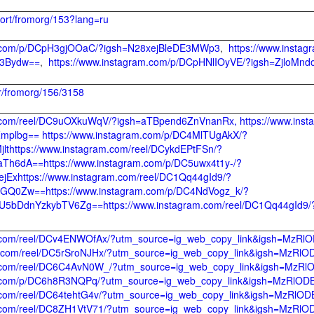
port/fromorg/153?lang=ru
am.com/p/DCpH3gjOOaC/?igsh=N28xejBleDE3MWp3
,
https://www.insta
3Bydw==
,
https://www.instagram.com/p/DCpHNlIOyVE/?igsh=ZjloMn
er/fromorg/156/3158
m.com/reel/DC9uOXkuWqV/?igsh=aTBpend6ZnVnanRx, https://www.inst
plbg== https://www.instagram.com/p/DC4MlTUgAkX/?
thttps://www.instagram.com/reel/DCykdEPtFSn/?
h6dA==https://www.instagram.com/p/DC5uwx4t1y-/?
xhttps://www.instagram.com/reel/DC1Qq44gId9/?
Q0Zw==https://www.instagram.com/p/DC4NdVogz_k/?
U5bDdnYzkybTV6Zg==https://www.instagram.com/reel/DC1Qq44gI
am.com/reel/DCv4ENWOfAx/?utm_source=ig_web_copy_link&igsh=Mz
am.com/reel/DC5rSroNJHx/?utm_source=ig_web_copy_link&igsh=MzRl
am.com/reel/DC6C4AvN0W_/?utm_source=ig_web_copy_link&igsh=MzR
am.com/p/DC6h8R3NQPq/?utm_source=ig_web_copy_link&igsh=MzRlOD
m.com/reel/DC64tehtG4v/?utm_source=ig_web_copy_link&igsh=MzRlO
m.com/reel/DC8ZH1VtV71/?utm_source=ig_web_copy_link&igsh=MzRl