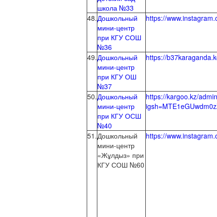
школа №33
48.
Дошкольный
https://www.instagr
мини-центр
при КГУ СОШ
№36
49.
Дошкольный
https://b37karaganda.k
мини-центр
при КГУ ОШ
№37
50.
Дошкольный
https://kargoo.k
мини-центр
igsh=MTE1eGUwdm0z
при КГУ ОСШ
№40
51.
Дошкольный
https://www.instag
мини-центр
«Жұлдыз» при
КГУ СОШ №60