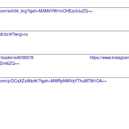
am.com/sch36_krg?igsh=MXM0YW1mOHEzc3JuZQ==
dt.kz/#?lang=ru
z/admin/loader/edit/58378 https://www.instagram.c
Zml6ZQ==
ram.com/p/DCqXZzANciK/?igsh=MWRpNWVqYThuMTM1OA==