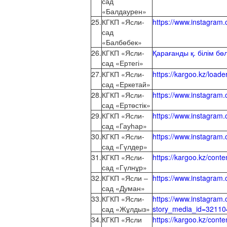
сад
«Балдаурен»
25.
КГКП «Ясли-
https://www.instagram
сад
«Балбөбек»
26.
КГКП «Ясли-
Қарағанды қ. білім бө
сад «Ертегі»
27.
КГКП «Ясли-
https://kargoo.kz/load
сад «Еркетай»
28.
КГКП «Ясли-
https://www.instagr
сад «Ертөстік»
29.
КГКП «Ясли-
https://www.instagra
сад «Гауһар»
30.
КГКП «Ясли-
https://www.instagra
сад «Гүлдер»
31.
КГКП «Ясли-
https://kargoo.kz/cont
сад «Гүлнұр»
32.
КГКП «Ясли –
https://www.instagra
сад «Думан»
33.
КГКП «Ясли-
https://www.instagr
сад «Жұлдыз»
story_media_id=321
34.
КГКП «Ясли
https://kargoo.kz/