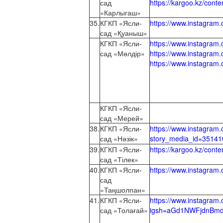
сад
https://kargoo.kz/co
«Карлыгаш»
35.
КГКП «Ясли-
https://www.instagra
сад «Қуаныш»
КГКП «Ясли-
https://www.instagra
сад «Мөлдір»
https://www.instagr
https://www.instagra
КГКП «Ясли-
сад «Мерей»
38.
КГКП «Ясли-
https://www.instagr
сад «Нәзік»
story_media_id=351
39.
КГКП «Ясли-
https://kargoo.kz/cont
сад «Тілек»
40.
КГКП «Ясли-
https://www.instagra
сад
«Таңшолпан»
41.
КГКП «Ясли-
https://www.instagra
сад «Толағай»
igsh=aGd1NWFjdnBmd