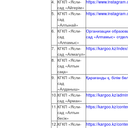
4.
КГКП «Ясли-
https://www.instagra
сад «Айгерім»
5.
КГКП «Ясли-
https://www.instagra
сад
«Алтынай»
6.
КГКП «Ясли-
Организации образов
сад
сад «Алпамыс» отдела
«Алпамыс»
7.
КГКП «Ясли-
https://kargoo.kz/inde
сад «Алмагүл»
8.
КГКП «Ясли-
сад «Алтын
сақа»
9.
КГКП «Ясли-
Қарағанды қ. білім бө
сад
«Алданыш»
10.
КГКП «Ясли-
https://kargoo.kz/adm
сад «Арман»
11.
КГКП «Ясли-
https://kargoo.kz/cont
сад «Алтын
бесік»
12.
КГКП «Ясли-
https://kargoo.kz/cont