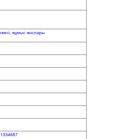
режесі, жұмыс жоспары
ew/167/321334687