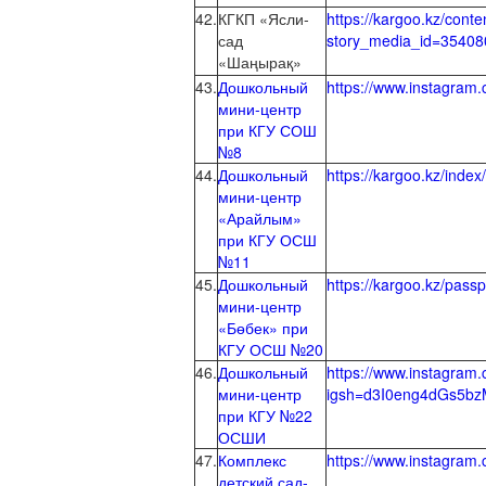
42.
КГКП «Ясли-
https://kargoo.kz/cont
сад
story_media_id=3540
«Шаңырақ»
43.
Дошкольный
https://www.instagr
мини-центр
при КГУ СОШ
№8
44.
Дошкольный
https://kargoo.kz/inde
мини-центр
«Арайлым»
при КГУ ОСШ
№11
45.
Дошкольный
https://kargoo.kz/pass
мини-центр
«Бөбек» при
КГУ ОСШ №20
46.
Дошкольный
https://www.instagr
мини-центр
igsh=d3I0eng4dGs5b
при КГУ №22
ОСШИ
47.
Комплекс
https://www.instagra
детский сад-