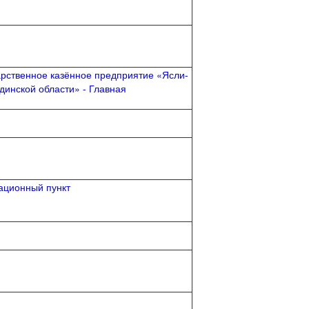
арственное казённое предприятие «Ясли-
инской области» - Главная
тационный пункт