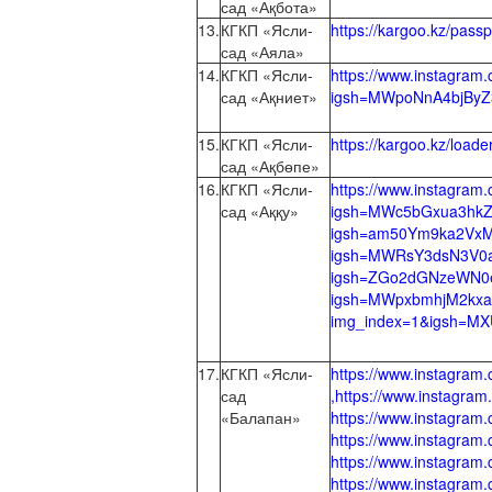
сад «Ақбота»
13.
КГКП «Ясли-
https://kargoo.kz/pass
сад «Аяла»
14.
КГКП «Ясли-
https://www.instagr
сад «Ақниет»
igsh=MWpoNnA4bjByZ
15.
КГКП «Ясли-
https://kargoo.kz/load
сад «Ақбөпе»
16.
КГКП «Ясли-
https://www.instagra
сад «Аққу»
igsh=MWc5bGxua3hkZm
igsh=am50Ym9ka2VxMjl
igsh=MWRsY3dsN3V0aT
igsh=ZGo2dGNzeWN0ejE
igsh=MWpxbmhjM2kxaG
img_index=1&igsh=MX
17.
КГКП «Ясли-
https://www.instagr
сад
,https://www.instagr
«Балапан»
https://www.instagr
https://www.instagr
https://www.instagra
https://www.instagra