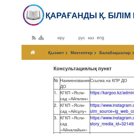
ҚАРАҒАНДЫ Қ. БІЛІМ
кіру
рус
каз
eng
Қызмет
Мектептер
Балабақшалар
Консультациялық пункт
№
Наименование
Ссылка на КПР ДО
ДО
1.
КГКП «Ясли-
https://kargoo.kz/adm
сад «Айгөлек»
2.
КГКП «Ясли-
https://www.instagram
сад «Айсұлу»
utm_source=ig_web_c
3.
КГКП «Ясли-
https://www.instagr
сад
story_media_id=321
«Айналайын»