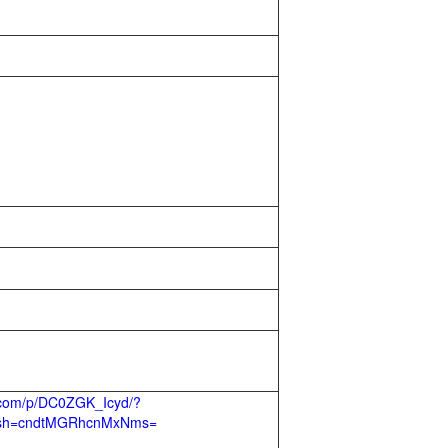
m.com/p/DC0ZGK_Icyd/?
igsh=cndtMGRhcnMxNms=