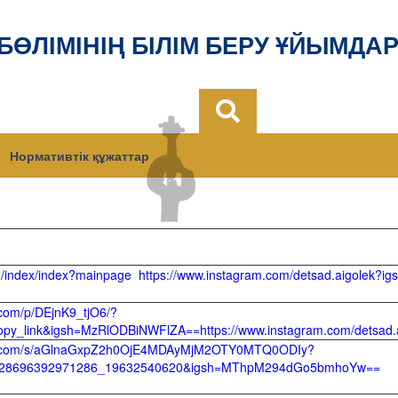
 БӨЛІМІНІҢ БІЛІМ БЕРУ ҰЙЫМДА
Нормативтік құжаттар
in/index/index?mainpage
https://www.instagram.com/detsad.aigole
.com/p/DEjnK9_tjO6/?
opy_link&igsh=MzRlODBiNWFlZA==https://www.instagram.com/dets
am.com/s/aGlnaGxpZ2h0OjE4MDAyMjM2OTY0MTQ0ODIy?
4928696392971286_19632540620&igsh=MThpM294dGo5bmhoYw==