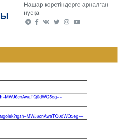
Нашар көретіндерге арналған
нұсқа
РЫ
k?igsh=MWJ6cnAwaTQ0dWQ5eg==
ad.aigolek?igsh=MWJ6cnAwaTQ0dWQ5eg==