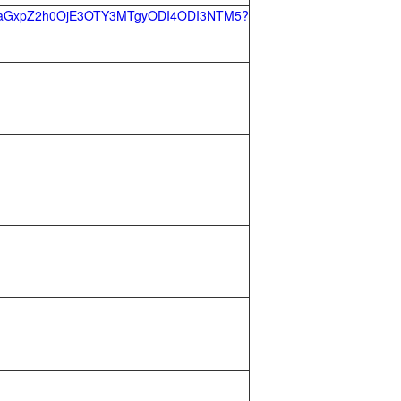
aGlnaGxpZ2h0OjE3OTY3MTgyODI4ODI3NTM5?