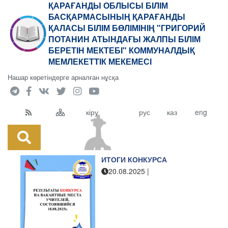
ҚАРАҒАНДЫ ОБЛЫСЫ БІЛІМ
БАСҚАРМАСЫНЫҢ ҚАРАҒАНДЫ
ҚАЛАСЫ БІЛІМ БӨЛІМІНІҢ "ГРИГОРИЙ
ПОТАНИН АТЫНДАҒЫ ЖАЛПЫ БІЛІМ
БЕРЕТІН МЕКТЕБІ" КОММУНАЛДЫҚ
МЕМЛЕКЕТТІК МЕКЕМЕСІ
Нашар көретіндерге арналған нұсқа
кіру
рус
каз
eng
ИТОГИ КОНКУРСА
20.08.2025
|
"Григорий Потанин атындағы
ЖББМ" КММ