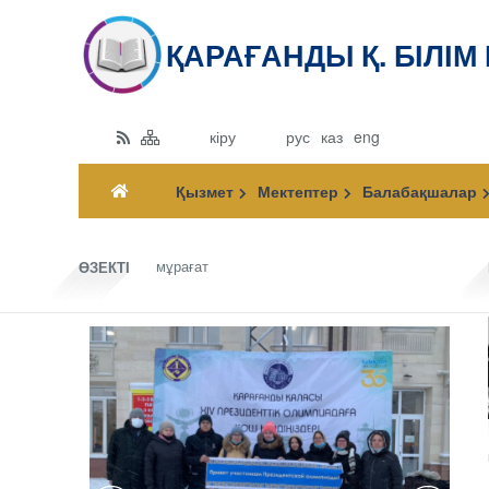
ҚАРАҒАНДЫ Қ. БІЛІМ
кіру
рус
каз
eng
Қызмет
Мектептер
Балабақшалар
мұрағат
ӨЗЕКТІ