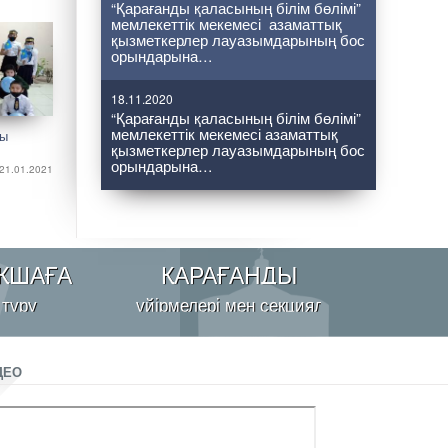
“Қарағанды қаласының білім бөлімі”
мемлекеттік мекемесі азаматтық
қызметкерлер лауазымдарының бос
орындарына…
18.11.2020
“Қарағанды қаласының білім бөлімі”
мемлекеттік мекемесі азаматтық
ғы
қызметкерлер лауазымдарының бос
орындарына…
21.01.2021
ҚШАҒА
ҚАРАҒАНДЫ
 тұру
үйірмелері мен секциялары
ДЕО