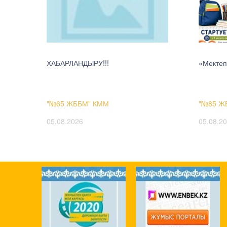
ХАБАРЛАНДЫРУ!!!
«Мектеп
"№65 ЖББМ" КММ
"№85 Ж
05.08.2026
05.08.2