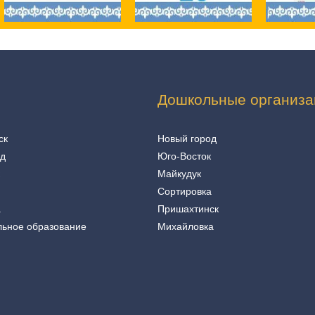
Дошкольные организа
ск
Новый город
од
Юго-Восток
Майкудук
Сортировка
а
Пришахтинск
льное образование
Михайловка