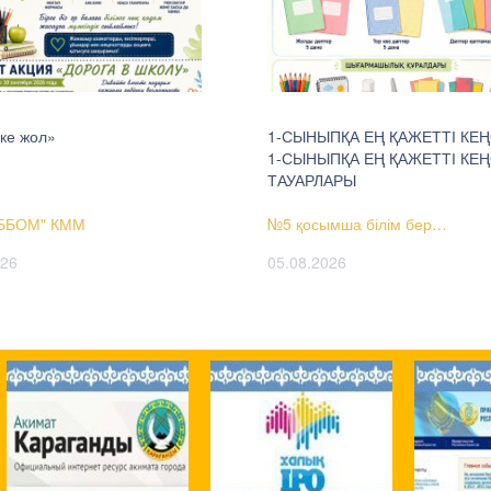
ке жол»
1-СЫНЫПҚА ЕҢ ҚАЖЕТТІ КЕ
1-СЫНЫПҚА ЕҢ ҚАЖЕТТІ КЕ
ТАУАРЛАРЫ
ББОМ" КММ
№5 қосымша білім бер…
026
05.08.2026