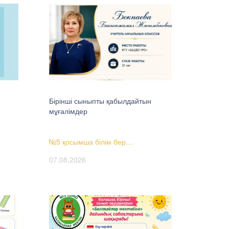
Бірінші сыныпты қабылдайтын
мұғалімдер
№5 қосымша білім бер…
07.08.2026