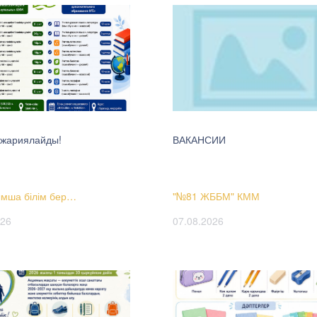
 жариялайды!
ВАКАНСИИ
мша білім бер…
"№81 ЖББМ" КММ
026
07.08.2026