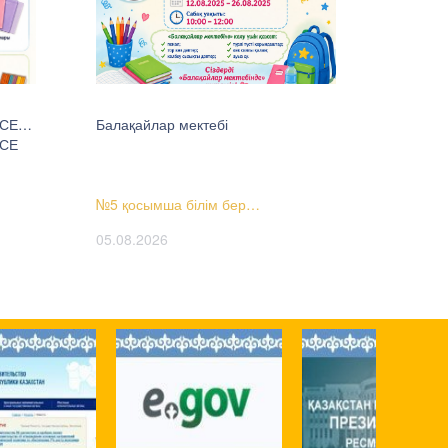
ҢСЕ…
Балақайлар мектебі
ҢСЕ
№5 қосымша білім бер…
05.08.2026