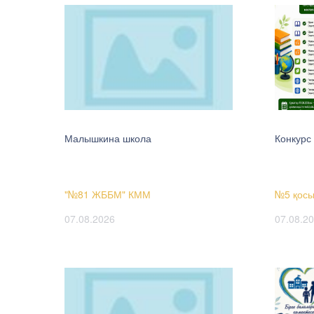
Малышкина школа
Конкурс
"№81 ЖББМ" КММ
№5 қосы
07.08.2026
07.08.2