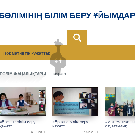
 БӨЛІМІНІҢ БІЛІМ БЕРУ ҰЙЫМДА
Нормативтік құжаттар
мұрағат
БӨЛІМ ЖАҢАЛЫҚТАРЫ
«Ерекше білім беру
«Ерекше білім беру
«Математикалы
қажетт…
қажетт…
сауаттылық…
16.02.2021
16.02.2021