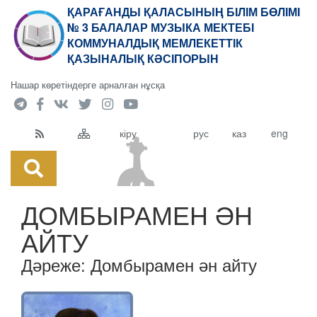
ҚАРАҒАНДЫ ҚАЛАСЫНЫҢ БІЛІМ БӨЛІМІ
№ 3 БАЛАЛАР МУЗЫКА МЕКТЕБІ
КОММУНАЛДЫҚ МЕМЛЕКЕТТІК
ҚАЗЫНАЛЫҚ КӘСІПОРЫН
Нашар көретіндерге арналған нұсқа
кіру
рус
каз
eng
ДОМБЫРАМЕН ӘН
АЙТУ
Дәреже:
Домбырамен ән айту