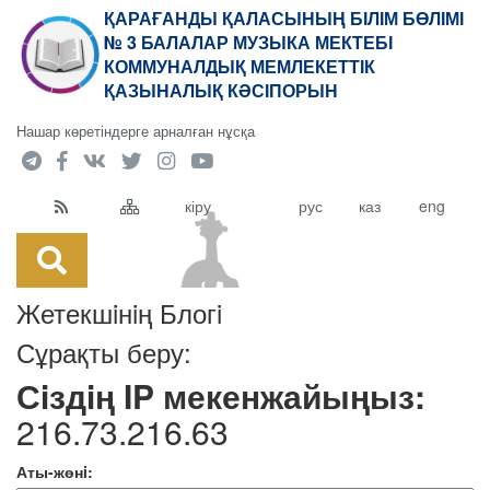
ҚАРАҒАНДЫ ҚАЛАСЫНЫҢ БІЛІМ БӨЛІМІ
№ 3 БАЛАЛАР МУЗЫКА МЕКТЕБІ
КОММУНАЛДЫҚ МЕМЛЕКЕТТІК
ҚАЗЫНАЛЫҚ КӘСІПОРЫН
Нашар көретіндерге арналған нұсқа
кіру
рус
каз
eng
Жетекшiнiң Блогi
Сұрақты беру:
Сiздiң IP мекенжайыңыз:
216.73.216.63
Аты-жөнi: