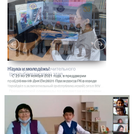
Проведение заключительного
Стартовала
(республиканского) этап…
школьников
С 15 по 18 ноября 2021 года в городе Караганде
12 ноября 2021 
ла…
пройдёт заключительный (республиканский) этап XIV
олимпиада школ
Президентской олимпиады по предметам естественн…
общеобразоват