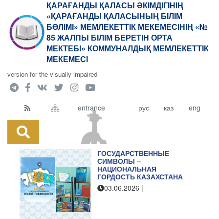
ҚАРАҒАНДЫ ҚАЛАСЫ ӘКІМДІГІНІҢ
«ҚАРАҒАНДЫ ҚАЛАСЫНЫҢ БІЛІМ
БӨЛІМІ» МЕМЛЕКЕТТІК МЕКЕМЕСІНІҢ «№
85 ЖАЛПЫ БІЛІМ БЕРЕТІН ОРТА
МЕКТЕБІ» КОММУНАЛДЫҚ МЕМЛЕКЕТТІК
МЕКЕМЕСІ
version for the visually impaired
entrance
рус
каз
eng
ГОСУДАРСТВЕННЫЕ
СИМВОЛЫ –
НАЦИОНАЛЬНАЯ
ГОРДОСТЬ КАЗАХСТАНА
03.06.2026
|
"№85 ЖББОМ" КММ