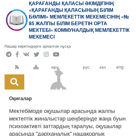
ҚАРАҒАНДЫ ҚАЛАСЫ ӘКІМДІГІНІҢ
«ҚАРАҒАНДЫ ҚАЛАСЫНЫҢ БІЛІМ
БӨЛІМІ» МЕМЛЕКЕТТІК МЕКЕМЕСІНІҢ «№
85 ЖАЛПЫ БІЛІМ БЕРЕТІН ОРТА
МЕКТЕБІ» КОММУНАЛДЫҚ МЕМЛЕКЕТТІК
МЕКЕМЕСІ
Нашар көретіндерге арналған нұсқа
кіру
рус
каз
eng
Оқиғалар
Мектебімізде оқушылар арасында жалпы
мектептік жиналыстар шеңберінде жаңа буын
психоактивті заттардың таралуы, оқушылар
арасында "дәріханалық" нашақорлық