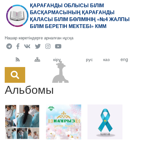
ҚАРАҒАНДЫ ОБЛЫСЫ БІЛІМ
БАСҚАРМАСЫНЫҢ ҚАРАҒАНДЫ
ҚАЛАСЫ БІЛІМ БӨЛІМІНІҢ «№4 ЖАЛПЫ
БІЛІМ БЕРЕТІН МЕКТЕБІ» КММ
Нашар көретіндерге арналған нұсқа
кіру
рус
каз
eng
Альбомы