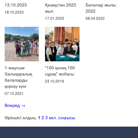
13.10.2023
Қазақстан 2023
Балалар жылы
жыл
2022
18.10.2023
17.01.2023
08.04.2022
1-маусым
"100 қонақ 100
Халықаралық
сұрақ" жобасы
балаларды
23.10.2019
қорғау күні
07.10.2021
Вперёд
→
бiрiншiсi
алдың.
1
2
3
кел.
соңғысы