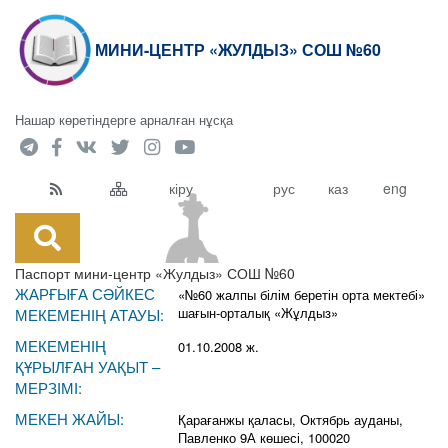
МИНИ-ЦЕНТР «ЖУЛДЫЗ» СОШ №60
Нашар көретіндерге арналған нұсқа
кіру
рус
каз
eng
Паспорт мини-центр «Жулдыз» СОШ №60
ЖАРҒЫҒА СӘЙКЕС
«№60 жалпы білім беретін орта мектебі»
шағын-орталық «Жұлдыз»
МЕКЕМЕНІҢ АТАУЫ:
МЕКЕМЕНІҢ
01.10.2008 ж.
ҚҰРЫЛҒАН УАҚЫТ –
МЕРЗІМІ:
МЕКЕН ЖАЙЫ:
Қарағанжы қаласы, Октябрь ауданы,
Павленко 9А көшесі, 100020