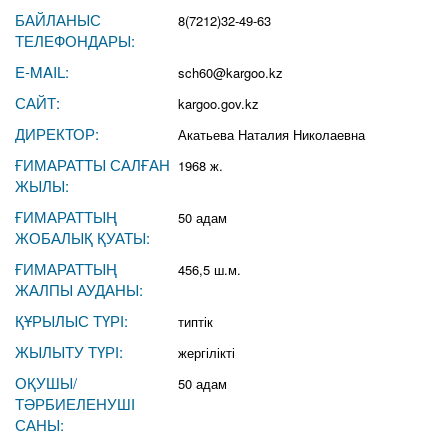
БАЙЛАНЫС
8(7212)32-49-63
ТЕЛЕФОНДАРЫ:
E-MAIL:
sch60@kargoo.kz
САЙТ:
kargoo.gov.kz
ДИРЕКТОР:
Акатьева Наталия Николаевна
ҒИМАРАТТЫ САЛҒАН
1968 ж.
ЖЫЛЫ:
ҒИМАРАТТЫҢ
50 адам
ЖОБАЛЫҚ ҚУАТЫ:
ҒИМАРАТТЫҢ
456,5 ш.м.
ЖАЛПЫ АУДАНЫ:
ҚҰРЫЛЫС ТҮРІ:
типтік
ЖЫЛЫТУ ТҮРІ:
жергілікті
ОҚУШЫ/
50 адам
ТӘРБИЕЛЕНУШІ
САНЫ: