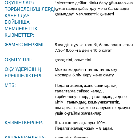
ОҚУШЫЛАР /
"Мектепке дейінгі білім беру ұйымдарына
құжаттарды қабылдау және балаларды
ТӘРБИЕЛЕНУШІЛЕРДІ
қабылдау" мемлекеттік қызметі
ҚАБЫЛДАУ
БОЙЫНША
МЕМЛЕКЕТТІК
ҚЫЗМЕТТЕР:
ЖҰМЫС МЕРЗІМІ:
5 күндік жұмыс тәртібі, балалардың сағат
7.30-18.00 –ға дейін 10,5 сағат
ОҚЫТУ ТІЛІ:
қазақ тілі, орыс тілі
ОҚУ ҮДЕРІСІНІҢ
Мектепке дейінгі типтік типтік оқу
жоспары білім беру және оқыту
ЕРЕКШЕЛІКТЕРІ:
МТБ:
Педагогикалық және санитарлық
талаптарға сәйкес келеді,
тәрбиеленушілердің толыққанды дене
бітімі, танымдық, коммуникативтік,
шығармашылық және әлеуметтік дамуы
үшін оңтайлы жағдайлар
ҚЫЗМЕТКЕРЛЕР:
Штаттың жинақталуы-100%.
Педагогикалық ұжым – 8 адам.
ҚАРЖЫЛАНДЫРУ:
жергілікті бюджет