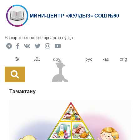
МИНИ-ЦЕНТР «ЖУЛДЫЗ» СОШ №60
Нашар көретіндерге арналған нұсқа
кіру
рус
каз
eng
Тамақтану